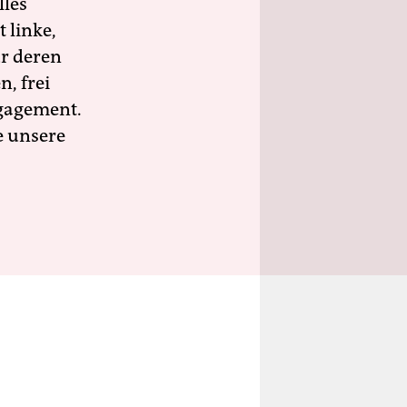
lles
 linke,
ür deren
n, frei
ngagement.
e unsere