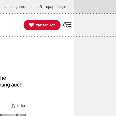
abo
genossenschaft
epaper login

taz zahl ich
taz zahl ich
che
chung auch
teilen