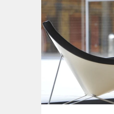
berlin
nord
wahrheit
verlag
verlag
veranstaltungen
shop
fragen & hilfe
unterstützen
abo
genossenschaft