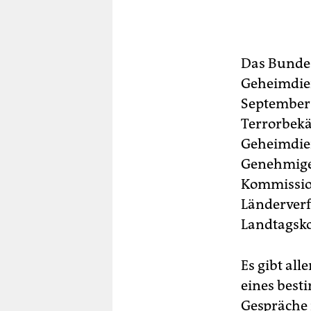
Das Bundes
Geheimdien
September 
Terrorbek
Geheimdien
Genehmige
Kommission
Länderver
Landtagsk
Es gibt all
eines best
Gespräche 