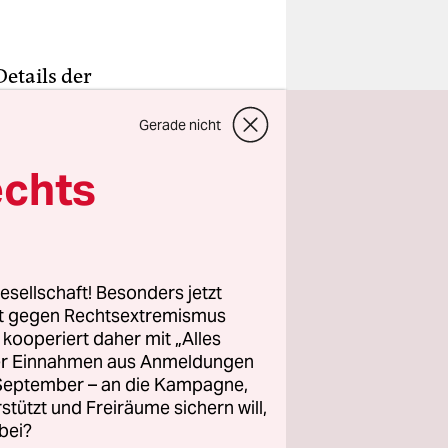
etails der
Auf
Gerade nicht
Martens
echts
uss des
in
nte und so
hr die taz
esellschaft! Besonders jetzt
tzung des
rt gegen Rechtsextremismus
z kooperiert daher mit „Alles
ller Einnahmen aus Anmeldungen
. September – an die Kampagne,
werden
rstützt und Freiräume sichern will,
 Dafür
bei?