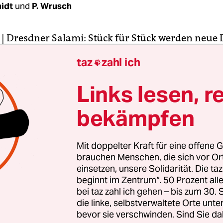
idt
und
P. Wrusch
|
Dresdner Salami: Stück für Stück werden neue D
ng von Demoteilnehmern im Februar bekannt. 
taz
zahl ich

 Nachfrage konnten am Montag der sächsische
ter Markus Ulbig (CDU), Justizminister Jürgen 
Links lesen, r
Landespolizeichef Bernd Merbitz im Innenaussch
bekämpfen
icht ausschließen, dass
bei der Anti-Nazi-Demo
e
r IMSI-Catcher zum Einsatz gekommen sein kön
eise auch Gespräche mitgehört wurden. Das erfu
Mit doppelter Kraft für eine offene G
immend von mehreren Teilnehmern der Sondersi
brauchen Menschen, die sich vor O
s.
einsetzen, unsere Solidarität. Die ta
beginnt im Zentrum“. 50 Prozent a
bei taz zahl ich gehen – bis zum 30
atcher ist ein Gerät, mit dem zunächst ermittelt 
die linke, selbstverwaltete Orte unte
ein bestimmtes Handy in der Umgebung gehört.
bevor sie verschwinden. Sind Sie da