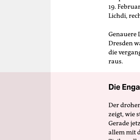
19. Februa
Lichdi, re
Genauere D
Dresden wa
die vergan
raus.
Die Enga
Der drohe
zeigt, wie
Gerade jet
allem mit d