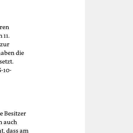
eren
 11.
 zur
aben die
etzt.
-10-
e Besitzer
n auch
t, dass am