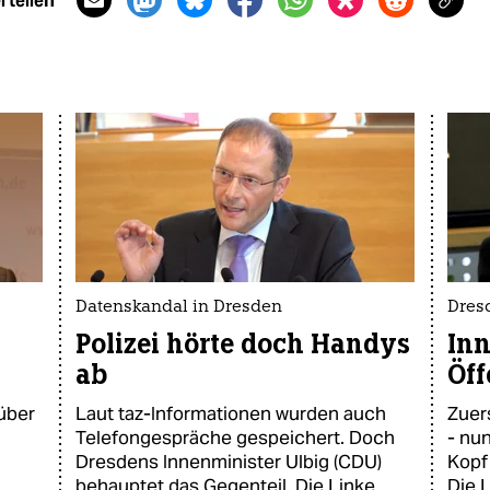
 teilen
Datenskandal in Dresden
Dres
Polizei hörte doch Handys
Inn
ab
Öff
 über
Laut taz-Informationen wurden auch
Zuer
Telefongespräche gespeichert. Doch
- nu
Dresdens Innenminister Ulbig (CDU)
Kopf
behauptet das Gegenteil. Die Linke
Die L