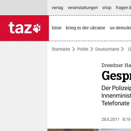
hautnavigation anspringen
hauptinhalt anspringen
footer anspringen
verlag
veranstaltungen
shop
fragen &
hitze
krieg in der ukraine
us-demokr

taz zahl ich
taz zahl ich
Startseite
Politik
Deutschland
Ü
themen
politik
Dresdner H
Gesp
öko
Der Polize
gesellschaft
Innenminis
Telefonate
kultur
sport
28.6.2011
8:19