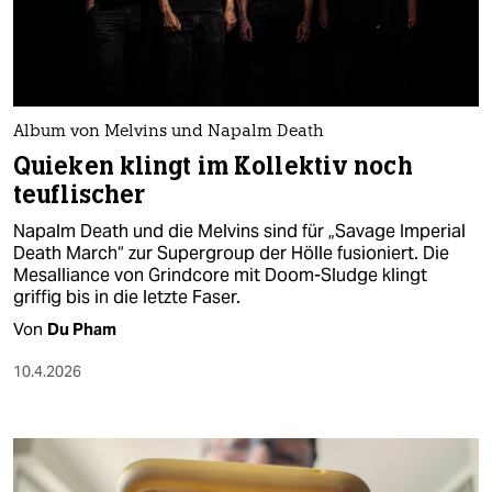
berlin
nord
wahrheit
Album von Melvins und Napalm Death
verlag
Quieken klingt im Kollektiv noch
teuflischer
verlag
Napalm Death und die Melvins sind für „Savage Imperial
veranstaltungen
Death March“ zur Supergroup der Hölle fusioniert. Die
Mesalliance von Grindcore mit Doom-Sludge klingt
shop
griffig bis in die letzte Faser.
fragen & hilfe
Von
Du Pham
unterstützen
10.4.2026
abo
genossenschaft