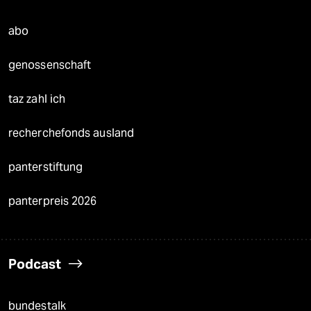
abo
genossenschaft
taz zahl ich
recherchefonds ausland
panterstiftung
panterpreis 2026
Podcast
bundestalk