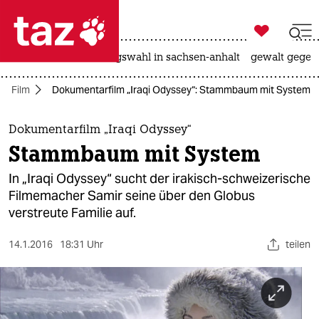

taz zahl ich
hitze
surfen
landtagswahl in sachsen-anhalt
gewalt gegen

taz zahl ich
Film
Dokumentarfilm „Iraqi Odyssey“: Stammbaum mit System
taz zahl ich
themen
Dokumentarfilm „Iraqi Odyssey“
Stammbaum mit System
politik
In „Iraqi Odyssey“ sucht der irakisch-schweizerische
öko
Filmemacher Samir seine über den Globus
verstreute Familie auf.
gesellschaft
14.1.2016
18:31 Uhr
teilen
kultur
sport