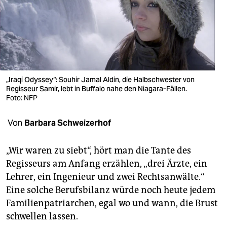
berlin
nord
wahrheit
verlag
„Iraqi Odyssey“: Souhir Jamal Aldin, die Halbschwester von
verlag
Regisseur Samir, lebt in Buffalo nahe den Niagara-Fällen.
Foto: NFP
veranstaltungen
Von
Barbara Schweizerhof
shop
fragen & hilfe
„Wir waren zu siebt“, hört man die Tante des
Regisseurs am Anfang erzählen, „drei Ärzte, ein
unterstützen
Lehrer, ein Ingenieur und zwei Rechtsanwälte.“
abo
Eine solche Berufsbilanz würde noch heute jedem
Familienpatriarchen, egal wo und wann, die Brust
genossenschaft
schwellen lassen.