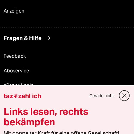
Anzeigen
Fragen & Hilfe
Feedback
Aboservice
ePaper Login
taz
zahl ich
Gerade nicht

Downloads für Abonnierende
Links lesen, rechts
bekämpfen
© 2026 taz Verlags und Vertriebs GmbH
Mit doppelter Kraft für eine offene Gesellschaft!
Alle Rechte vorbehalten. Bei rechtlichen Fragen oder für Genehmigungen