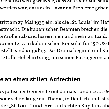
 Genauso wenig weiß sie, dass Schröder von seine
 worden war, dass es in Havanna Probleme geben
ritt am 27. Mai 1939 ein, als die „St. Louis“ im Ha
stmacht. Die kubanischen Beamten brechen die
ontrollen ab und lassen niemand mehr an Land. 
kumente, vom kubanischen Konsulat für 150 US-D
estellt, sind ungültig. Das Drama beginnt und Ka
etzt alle Hebel in Gang, um seinen Passagieren zu
an einen stillen Aufrechten
s jüdischer Gemeinde mit damals rund 15.000 M
isode schon lange ein Thema, in Deutschland ist d
 der „St. Louis“ und ihres aufrechten Kapitäns ab