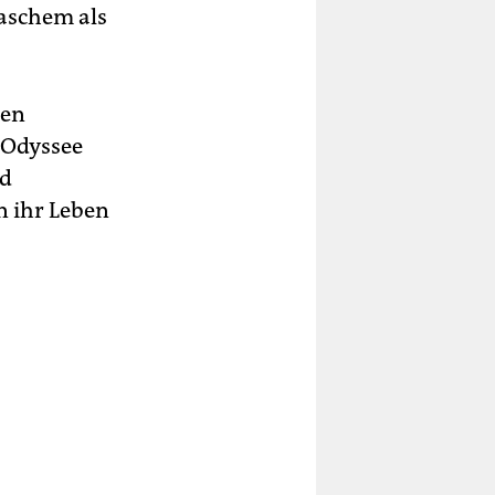
aschem als
gen
 Odyssee
nd
n ihr Leben