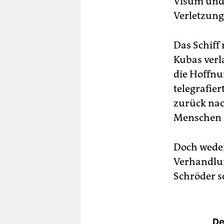
Visum und 
Verletzunge
Das Schiff
Kubas verl
die Hoffnu
telegrafier
zurück nac
Menschen a
Doch weder
Verhandlu
Schröder s
De