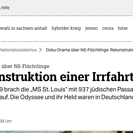
 hilfe
wahl in sachsen-anhalt
hybrider krieg
jemen
ceuta
hitze
Nationalsozialismus
Doku-Drama über NS-Flüchtlinge: Rekonstruktio
über NS-Flüchtlinge
struktion einer Irrfahr
9 brach die „MS St. Louis“ mit 937 jüdischen Pass
uf. Die Odyssee und ihr Held waren in Deutschland
38 Uhr