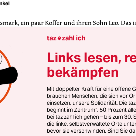
nkel
mark, ein paar Koffer und ihren Sohn Leo. Das ist
 Stein (Britta Hammelstein) mitnehmen darf, als 
taz
zahl ich

an den Hamburger Landungsbrücken die Passkont
 Das Kreuzfahrtschiff „St. Louis“ soll sie von dort 
Links lesen, r
 bringen: Weg aus Nazideutschland, hin zu ihre
lo Euler) nach Kuba.
bekämpfen
ubas Hauptstadt, soll ihnen als Sprungbrett in d
Mit doppelter Kraft für eine offene G
 Ausreise mit Verzicht auf alle Habseligkeiten wa
brauchen Menschen, die sich vor O
tion, um ihren von den Nazis inhaftierten Mann 
einsetzen, unsere Solidarität. Die ta
beginnt im Zentrum“. 50 Prozent a
len.
bei taz zahl ich gehen – bis zum 30
die linke, selbstverwaltete Orte unte
bevor sie verschwinden. Sind Sie da