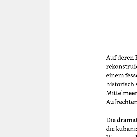
Auf deren 
rekonstrui
einem fess
historisch
Mittelmeer
Aufrechten
Die dramat
die kubani