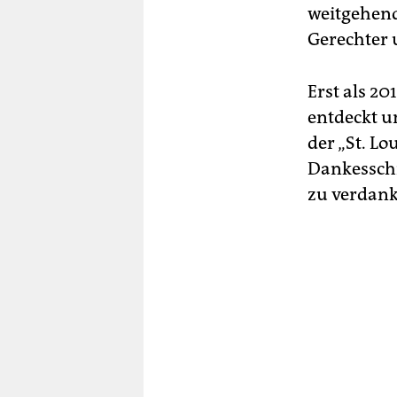
weitgehend
Gerechter 
Erst als 2
entdeckt u
der „St. L
Dankesschr
zu verdank