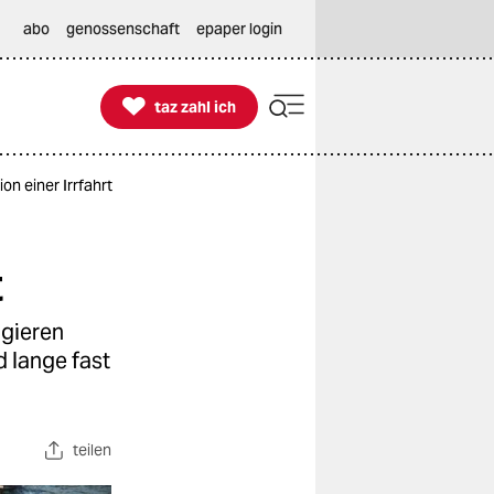
abo
genossenschaft
epaper login

taz zahl ich
taz zahl ich
n einer Irrfahrt
t
agieren
 lange fast
teilen