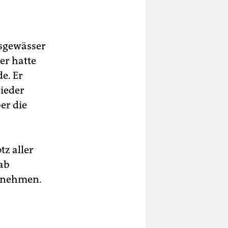
tsgewässer
er hatte
e. Er
wieder
er die
tz aller
ab
u nehmen.