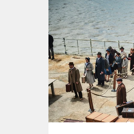
berlin
nord
wahrheit
verlag
verlag
veranstaltungen
shop
fragen & hilfe
unterstützen
abo
genossenschaft