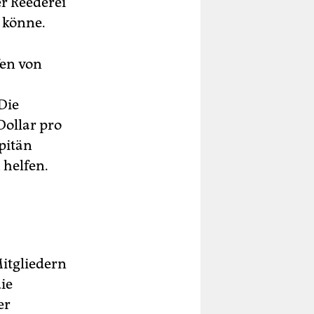
r Reederei
 könne.
fen von
Die
ollar pro
pitän
 helfen.
itgliedern
ie
er