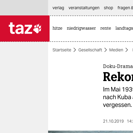
hautnavigation anspringen
hauptinhalt anspringen
footer anspringen
verlag
veranstaltungen
shop
fragen &
hitze
niedrigwasser
rente
landtags

taz zahl ich
taz zahl ich
Startseite
Gesellschaft
Medien
themen
politik
Doku-Drama 
Rekon
öko
Im Mai 193
gesellschaft
nach Kuba a
vergessen.
kultur
sport
21.10.2019
14: