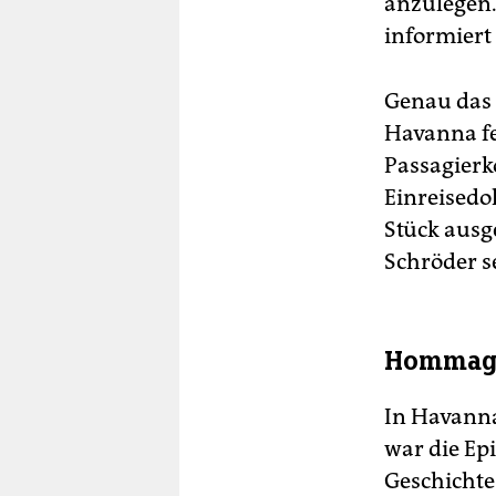
anzulegen.
informiert
Genau das t
Havanna fe
Passagierk
Einreisedo
Stück ausg
Schröder s
Hommage 
In Havanna
war die Ep
Geschichte