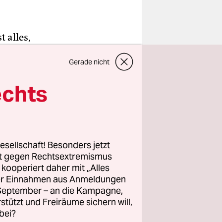
 alles,
sie am 13.
Gerade nicht
rolle
aus in
echts
m Mann
ie USA
esellschaft! Besonders jetzt
r die
rt gegen Rechtsextremismus
aus der
z kooperiert daher mit „Alles
ller Einnahmen aus Anmeldungen
. September – an die Kampagne,
rstützt und Freiräume sichern will,
bei?