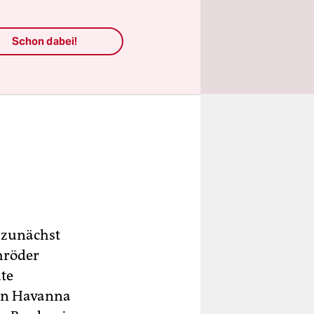
Schon dabei!
 zunächst
hröder
ute
 in Havanna