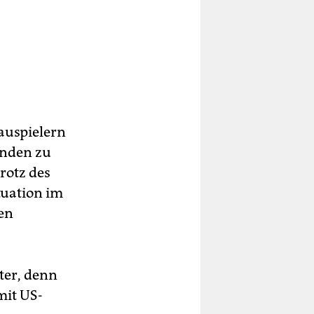
auspielern
enden zu
rotz des
tuation im
len
ter, denn
mit US-