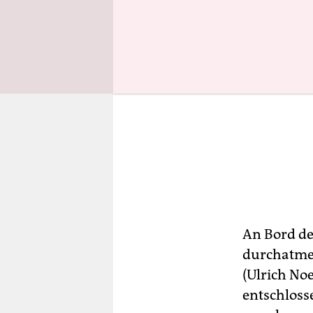
An Bord de
durchatmen
(Ulrich No
entschloss