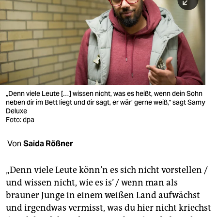
berlin
nord
wahrheit
verlag
verlag
„Denn viele Leute […] wissen nicht, was es heißt, wenn dein Sohn
neben dir im Bett liegt und dir sagt, er wär’ gerne weiß,“ sagt Samy
veranstaltungen
Deluxe
Foto: dpa
shop
fragen & hilfe
Von
Saida Rößner
unterstützen
„Denn viele Leute könn’n es sich nicht vorstellen /
abo
und wissen nicht, wie es is’ / wenn man als
brauner Junge in einem weißen Land aufwächst
genossenschaft
und irgendwas vermisst, was du hier nicht kriechst