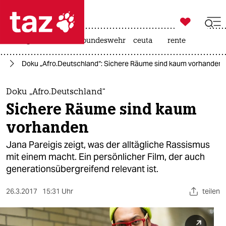

taz zahl ich
niedrigwasser
afd
bundeswehr
ceuta
rente

taz zahl ich
us
Doku „Afro.Deutschland“: Sichere Räume sind kaum vorhanden
taz zahl ich
themen
Doku „Afro.Deutschland“
Sichere Räume sind kaum
politik
vorhanden
öko
Jana Pareigis zeigt, was der alltägliche Rassismus
mit einem macht. Ein persönlicher Film, der auch
gesellschaft
generationsübergreifend relevant ist.
kultur
26.3.2017
15:31 Uhr
teilen
sport