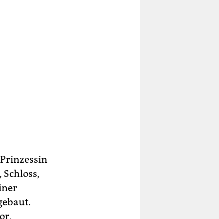
 Prinzessin
 Schloss,
iner
gebaut.
or,