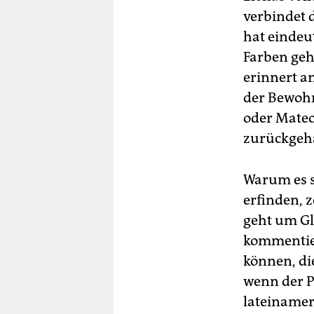
verbindet 
hat eindeu
Farben geha
erinnert an
der Bewohn
oder Mateo
zurückgeha
Warum es s
erfinden, z
geht um Gl
kommentier
können, di
wenn der P
lateinamer