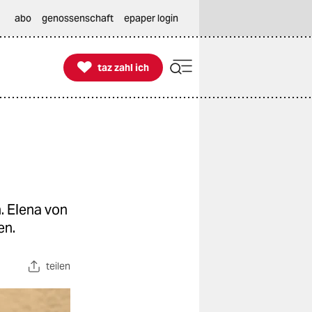
abo
genossenschaft
epaper login

taz zahl ich
taz zahl ich
. Elena von
en.
teilen