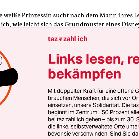
e weiße Prinzessin sucht nach dem Mann ihres Le
lich, wie leicht sich das Grundmuster eines Disne
Satz zusammenfassen lässt. Warum das so einfac
taz
zahl ich

rühmten Disney-Prinzessinnen sind nur vier nicht
Jasmin auf dem fliegenden Teppich, die Häuptlin
Links lesen, r
, Mulan aus dem altertümlichen China und die
bekämpfen
anische ­Tiana stehen jeweils alleine für ihre Gr
ellung kommt nie ohne Klischees aus. Erstaunlich,
voller never-­ending Lovestorys. Dass Nachholbeda
Mit doppelter Kraft für eine offene G
tzt auch bei Disney angekommen zu sein. Der Pri
brauchen Menschen, die sich vor O
einsetzen, unsere Solidarität. Die ta
mt eine Neue: Elena von Avalor, die erste Prinzes
beginnt im Zentrum“. 50 Prozent a
ikanischen Wurzeln.
bei taz zahl ich gehen – bis zum 30
die linke, selbstverwaltete Orte unte
tigen Elena im roten wallenden Kleid und mit ex
bevor sie verschwinden. Sind Sie da