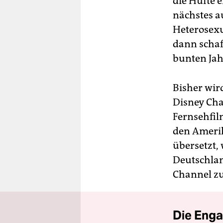
die Hüfte 
nächstes au
Heterosexu
dann schaff
bunten Ja
Bisher wir
Disney Cha
Fernsehfilm
den Amerik
übersetzt, 
Deutschlan
Channel zu
Die Enga