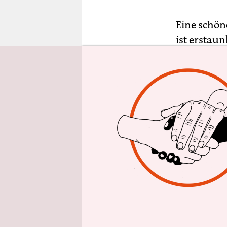
epaper login
Eine schön
ist erstaun
nur einem 
den elf be
arabische 
Pocahontas
afroamerik
ihre Darst
80 Jahren 
scheint je
Club bekom
lateinamer
Mit der mu