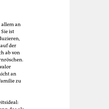
r allem an
Sie ist
eduzieren,
 auf der
ich ab von
rnröschen.
valor
nicht an
Familie zu
itsideal: