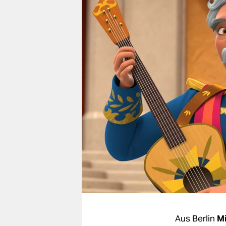
berlin
nord
wahrheit
verlag
verlag
veranstaltungen
shop
fragen & hilfe
unterstützen
abo
genossenschaft
Aus Berlin
Mi