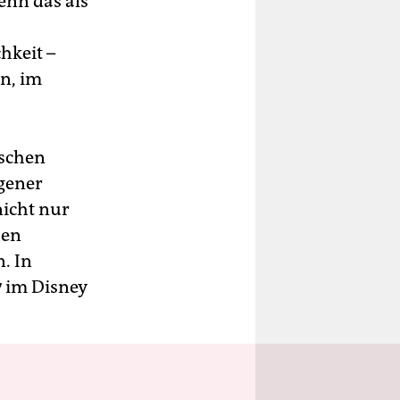
enn das als
hkeit –
en, im
ischen
igener
nicht nur
hen
. In
7 im Disney