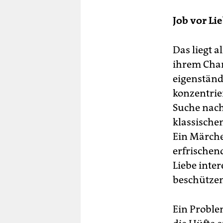
Job vor Li
Das liegt a
ihrem Chara
eigenständi
konzentrier
Suche nach 
klassische
Ein Märche
erfrischen
Liebe inter
beschützen
Ein Proble