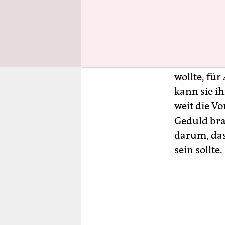
Blume im d
Community 
Story: Elen
werden. Ih
werden. Si
wollte, fü
kann sie i
weit die Vo
Geduld bra
darum, das
sein sollte.