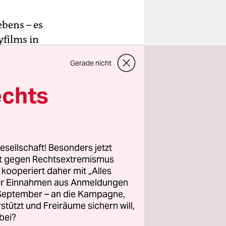
bens – es
yfilms in
h ist? Von
Gerade nicht
 weiß: Die
gstochter
echts
uppe und
 nach fast
rf besteht,
esellschaft! Besonders jetzt
nzessinnen-
rt gegen Rechtsextremismus
z kooperiert daher mit „Alles
sin mit
ller Einnahmen aus Anmeldungen
. September – an die Kampagne,
rstützt und Freiräume sichern will,
otischer
bei?