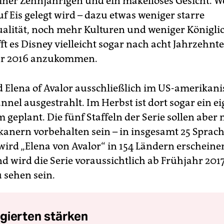
einer Zehnjährigen und ein makelloses Gesicht. W
f Eis gelegt wird – dazu etwas weniger starre
alität, noch mehr Kulturen und weniger Königlic
t es Disney vielleicht sogar nach acht Jahrzehnt
hr 2016 anzukommen.
d Elena of Avalor ausschließlich im US-amerikan
nnel ausgestrahlt. Im Herbst ist dort sogar ein e
 geplant. Die fünf Staffeln der Serie sollen aber 
anern vorbehalten sein – in insgesamt 25 Sprac
wird „Elena von Avalor“ in 154 Ländern erscheinen
d wird die Serie voraussichtlich ab Frühjahr 201
 sehen sein.
gierten stärken