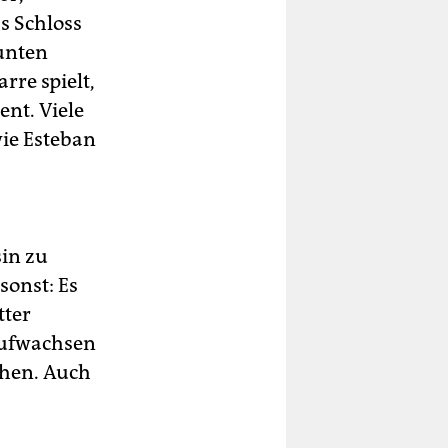
s Schloss
bunten
rre spielt,
ent. Viele
ie Esteban
sin zu
sonst: Es
tter
aufwachsen
chen. Auch