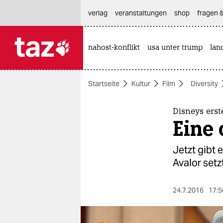
hautnavigation anspringen
hauptinhalt anspringen
footer anspringen
verlag
veranstaltungen
shop
fragen &
nahost-konflikt
usa unter trump
lan

taz zahl ich
taz zahl ich
Startseite
Kultur
Film
Diversity
themen
politik
Disneys erst
Eine 
öko
Jetzt gibt 
gesellschaft
Avalor setz
kultur
24.7.2016
17:5
sport