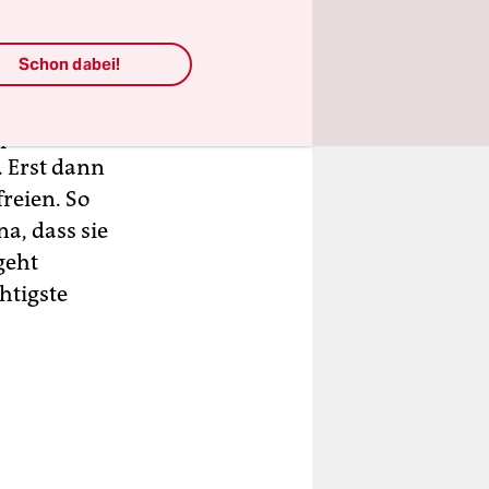
kanischen
rden. Die
Schon dabei!
ordet
erettet
pf ziehen
. Erst dann
reien. So
na, dass sie
geht
htigste