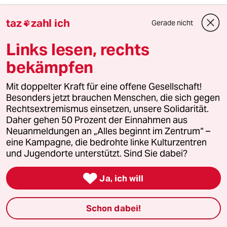
Mika
M
taz
zahl ich
Gerade nicht

01.07.2009
,
21:07 Uhr
Links lesen, rechts
Dieser Beitrag hilft erheblich, das ganze im
richtigen Licht zu sehen:
bekämpfen
http://www.abgeordnetenwatch.de/dr_herman
n...r-650-5625.html
Mit doppelter Kraft für eine offene Gesellschaft!
Besonders jetzt brauchen Menschen, die sich gegen
Rechtsextremismus einsetzen, unsere Solidarität.
Neuer
N
Daher gehen 50 Prozent der Einnahmen aus
Neuanmeldungen an „Alles beginnt im Zentrum“ –
26.05.2009
,
12:34 Uhr
eine Kampagne, die bedrohte linke Kulturzentren
Die Japaner sagen: "Bekämpfe die Ursache,
und Jugendorte unterstützt. Sind Sie dabei?
nicht den Fehler".
Die haben recht. Ursache ist nicht der

Ja, ich will
Waffenbesitz, der mag vielleicht ein Fehler
sein.
Ursache für die Geschehnisse ist die Verrohung
Schon dabei!
der Gesellschaft und die abnehmende Achtung
vor dem Leben des anderen.