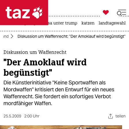

taz zahl ich
hitze
bergsteigen
usa unter trump
katzen
landtagswahl i

taz zahl ich
hland
Diskussion um Waffenrecht: "Der Amoklauf wird begünstigt"
taz zahl ich
themen
Diskussion um Waffenrecht
"Der Amoklauf wird
politik
begünstigt"
öko
Die Künstlerinitiative "Keine Sportwaffen als
Mordwaffen" kritisiert den Entwurf für ein neues
gesellschaft
Waffenrecht. Sie fordert ein sofortiges Verbot
mordfähiger Waffen.
kultur
sport
25.5.2009
2:00 Uhr
teilen