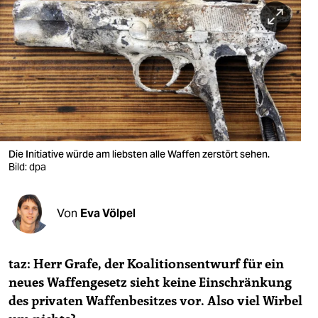
berlin
nord
wahrheit
verlag
verlag
veranstaltungen
Die Initiative würde am liebsten alle Waffen zerstört sehen.
Bild: dpa
shop
fragen & hilfe
Von
Eva Völpel
unterstützen
taz: Herr Grafe, der Koalitionsentwurf für ein
abo
neues Waffengesetz sieht keine Einschränkung
genossenschaft
des privaten Waffenbesitzes vor. Also viel Wirbel