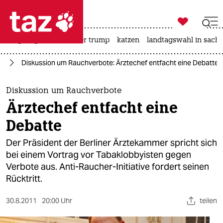

taz zahl ich
bergsteigen
usa unter trump
katzen
landtagswahl in sachs

taz zahl ich
in
Diskussion um Rauchverbote: Ärztechef entfacht eine Debatte
taz zahl ich
themen
Diskussion um Rauchverbote
Ärztechef entfacht eine
politik
Debatte
öko
Der Präsident der Berliner Ärztekammer spricht sich
bei einem Vortrag vor Tabaklobbyisten gegen
gesellschaft
Verbote aus. Anti-Raucher-Initiative fordert seinen
Rücktritt.
kultur
sport
30.8.2011
20:00 Uhr
teilen