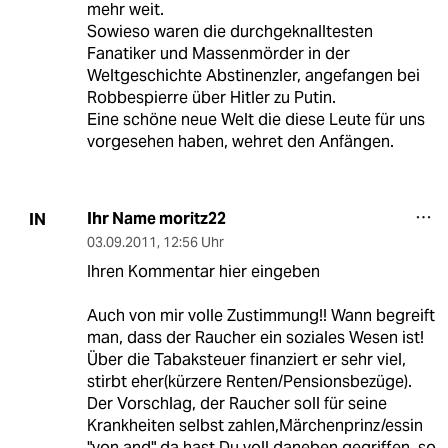
mehr weit.
Sowieso waren die durchgeknalltesten
Fanatiker und Massenmörder in der
Weltgeschichte Abstinenzler, angefangen bei
Robbespierre über Hitler zu Putin.
Eine schöne neue Welt die diese Leute für uns
vorgesehen haben, wehret den Anfängen.
Ihr Name moritz22
IN
03.09.2011
,
12:56 Uhr
Ihren Kommentar hier eingeben
Auch von mir volle Zustimmung!! Wann begreift
man, dass der Raucher ein soziales Wesen ist!
Über die Tabaksteuer finanziert er sehr viel,
stirbt eher(kürzere Renten/Pensionsbezüge).
Der Vorschlag, der Raucher soll für seine
Krankheiten selbst zahlen,Märchenprinz/essin
"von and" da hast Du voll daneben gegriffen, so