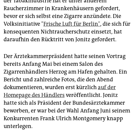
der Tabakindustrie hat er unter anderem
epaper login
Raucherzimmer in Krankenhäusern gefordert,
bevor er sich selbst eine Zigarre anzündete. Die
Volksinitiative "
Frische Luft für Berlin"
, die sich für
konsequenten Nichtraucherschutz einsetzt, hat
daraufhin den Rücktritt von Jonitz gefordert.
Der Ärztekammerpräsident hatte seinen Vortrag
bereits Anfang Mai bei einem Salon des
Zigarrenhändlers Herzog am Hafen gehalten. Ein
Bericht und zahlreiche Fotos, die den Abend
dokumentieren, wurden erst kürzlich
auf der
Homepage des Händlers
veröffentlicht. Jonitz
hatte sich als Präsident der Bundesärztekammer
beworben, er war bei der Wahl Anfang Juni seinem
Konkurrenten Frank Ulrich Montgomery knapp
unterlegen.