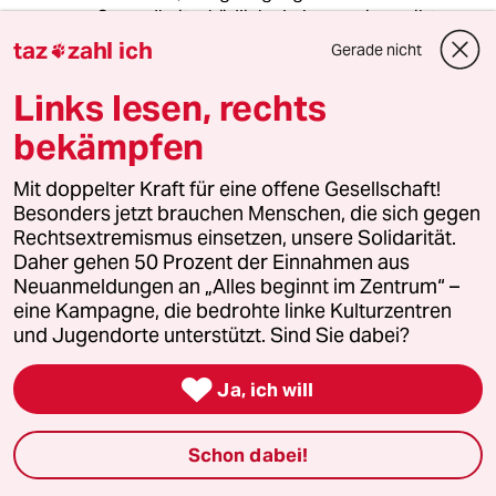
Gesundheitschädliche Lebensweisen gibt es
zuhauf, das Rauchen ist da nur ein
taz
zahl ich
Gerade nicht

Einzelaspekt.
Links lesen, rechts
Wie kann man sich überhaupt erdreisten,
bekämpfen
darüber bestimmen zu wollen, wie ein Anderer
mit seiner Gesundheit umzugehen hat? Das ist
das Hauptthema, um das sich der Artikel dreht
Mit doppelter Kraft für eine offene Gesellschaft!
- die Hybris derer, die sich auf der "richtigen"
Besonders jetzt brauchen Menschen, die sich gegen
Seite wähnen, weil ein komplexes Verständnis
Rechtsextremismus einsetzen, unsere Solidarität.
des individuellen Seins ihre Fähigkeiten
Daher gehen 50 Prozent der Einnahmen aus
schlicht übersteigt und der Begriff der
Neuanmeldungen an „Alles beginnt im Zentrum“ –
Toleranz gegenüber dem Andersartigen ein
eine Kampagne, die bedrohte linke Kulturzentren
Fremdwort für sie ist. Damit befinden sie sich
und Jugendorte unterstützt. Sind Sie dabei?
geschichtlich gesehen natürlich in einer
gigantisch großen Gesinnungsgemeinschaft.

Ja, ich will
Aber den Kern der Sache erfassen sie nicht im
Ansatz.
Schon dabei!