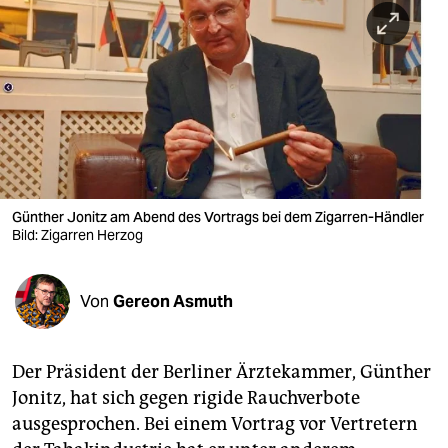
berlin
nord
wahrheit
verlag
verlag
veranstaltungen
Günther Jonitz am Abend des Vortrags bei dem Zigarren-Händler
Bild: Zigarren Herzog
shop
fragen & hilfe
Von
Gereon Asmuth
unterstützen
Der Präsident der Berliner Ärztekammer, Günther
abo
Jonitz, hat sich gegen rigide Rauchverbote
genossenschaft
ausgesprochen. Bei einem Vortrag vor Vertretern