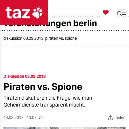

taz zahl ich
veranstaltungen berlin

taz zahl ich
taz zahl ich
diskussion 03.09.2013: piraten vs. spione
themen
politik
Diskussion 03.09.2013
öko
Piraten vs. Spione
gesellschaft
Piraten diskutieren die Frage, wie man
kultur
Geheimdienste transparent macht.
sport
14.08.2013
13:07 Uhr
teilen