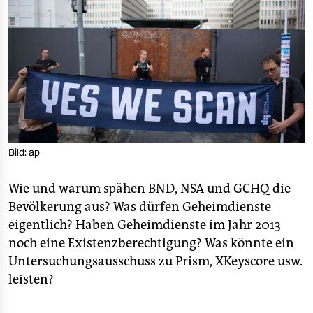
berlin
nord
wahrheit
verlag
verlag
veranstaltungen
Bild: ap
shop
Wie und warum spähen BND, NSA und GCHQ die
fragen & hilfe
Bevölkerung aus? Was dürfen Geheimdienste
eigentlich? Haben Geheimdienste im Jahr 2013
unterstützen
noch eine Existenzberechtigung? Was könnte ein
Untersuchungsausschuss zu Prism, XKeyscore usw.
abo
leisten?
genossenschaft