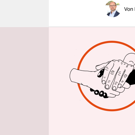
epaper login
Von
BERLIN
taz
sind nicht 
Antidiskri
klar. „Sie 
Gleichbeha
Lüders rea
die Hambur
Wochenende
schockiere
einzigen d
Vergleichs