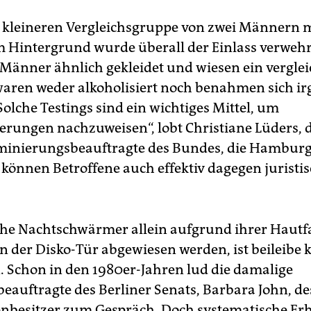
 kleineren Vergleichsgruppe von zwei Männern 
 Hintergrund wurde überall der Einlass verwehr
 Männer ähnlich gekleidet und wiesen ein vergle
 waren weder alkoholisiert noch benahmen sich i
„Solche Testings sind ein wichtiges Mittel, um
erungen nachzuweisen“, lobt Christiane Lüders, 
minierungsbeauftragte des Bundes, die Hamburg
können Betroffene auch effektiv dagegen juristi
e Nachtschwärmer allein aufgrund ihrer Hautf
n der Disko-Tür abgewiesen werden, ist beileibe 
Schon in den 1980er-Jahren lud die damalige
eauftragte des Berliner Senats, Barbara John, d
nbesitzer zum Gespräch. Doch systematische E