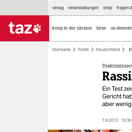
hautnavigation anspringen
hauptinhalt anspringen
footer anspringen
verlag
veranstaltungen
shop
fragen &
krieg in der ukraine
hitze
us-demokr

taz zahl ich
taz zahl ich
Startseite
Politik
Deutschland
D
themen
politik
Diskriminie
Rass
öko
Ein Test ze
gesellschaft
Gericht ha
aber wenig
kultur
sport
7.9.2012
19:39