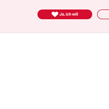
ie schwarzen Männer in den fünften Club nicht
ssen wurden, haben wir den Test abgebrochen“, b

Ja, ich will
von „Basis & Woge“ resigniert.