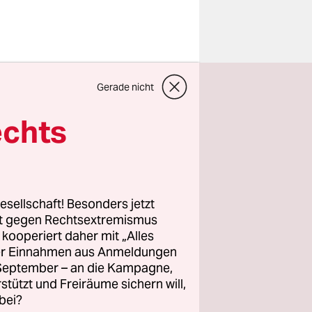
entüren
Gerade nicht
er der taz
echts
rf.“
Test“, den
esellschaft! Besonders jetzt
genen
rt gegen Rechtsextremismus
z kooperiert daher mit „Alles
ebnis war
ller Einnahmen aus Anmeldungen
 in keinen
. September – an die Kampagne,
rstützt und Freiräume sichern will,
bei?
t wurde.