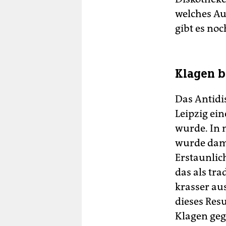
welches Au
gibt es no
Klagen b
Das Antidi
Leipzig ei
wurde. In 
wurde dama
Erstaunlic
das als tra
krasser aus
dieses Res
Klagen geg