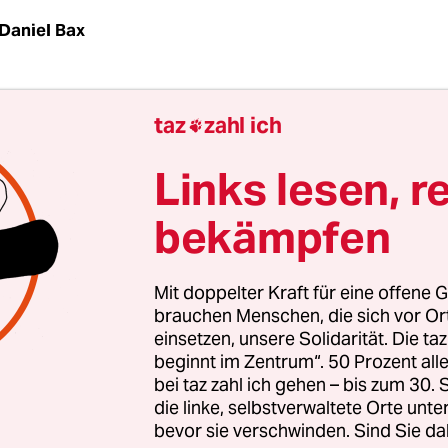
Daniel Bax
 |
„Rassistische Diskriminierungen an Diskothek
taz
zahl ich

akzeptabel“, stellte Christiane Lüders, Leiterin der
minierungsstelle des Bundes, am Freitag gegenüb
Links lesen, r
stellen einen Verstoß gegen das Allgemeine
bekämpfen
ndlungsgesetz dar, der nicht folgenlos bleiben da
gierte damit auf einen stichprobenartigen „Disko-
Mit doppelter Kraft für eine offene G
ger Beratungsstelle „Basis & Woge“ am vergan
brauchen Menschen, die sich vor O
einsetzen, unsere Solidarität. Die ta
 auf der Reeperbahn durchführen ließ. Das Erg
beginnt im Zentrum“. 50 Prozent a
nd: Drei schwarze Versuchspersonen wurden dort
bei taz zahl ich gehen – bis zum 30
er Clubs hineingelassen, in denen drei weißen
die linke, selbstverwaltete Orte unte
bevor sie verschwinden. Sind Sie da
personen kurz darauf problemlos Einlass gewähr