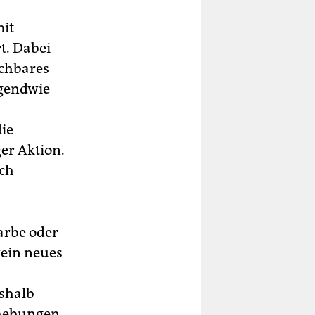
mit
t. Dabei
ichbares
rgendwie
die
er Aktion.
sch
arbe oder
kein neues
eshalb
rhebungen,