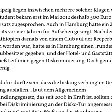
eipzig liegen inzwischen mehrere solcher Klagen v
Student bekam erst im Mai 2012 deshalb 500 Euro
satz zugesprochen. Auch in Hamburg hatte ein 
reits vor vier Jahren für Aufsehen gesorgt. Nachd
 Äthiopien damals von einem Club auf der Reeper
 worden war, hatte es in Hamburg einen „runde
lubbesitzer gegeben, und der Hotel- und Gaststä
ieß Leitlinien gegen Diskriminierung. Doch genut
enig.
dafür dürfte sein, dass die bislang verhängten Ge
ring ausfallen. „Laut dem Allgemeinem
dlungsgesetz, das seit 2006 in Kraft ist, sollten 
bei Diskriminierung an der Disko-Tür angemess
nd sein“, sagt Birte Weiß von der Hamburger