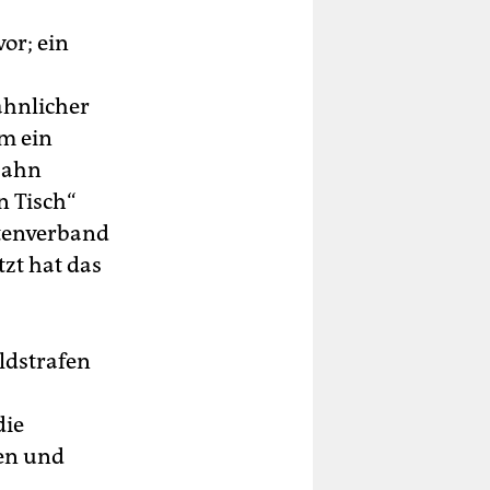
or; ein
ähnlicher
em ein
bahn
n Tisch“
ttenverband
zt hat das
ldstrafen
die
en und