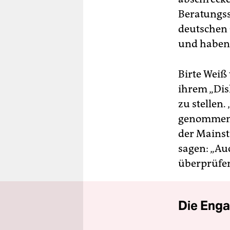
Beratungss
deutschen 
und haben 
Birte Weiß 
ihrem „Dis
zu stellen.
genommen w
der Mainst
sagen: „Auc
überprüfen“
Die Enga