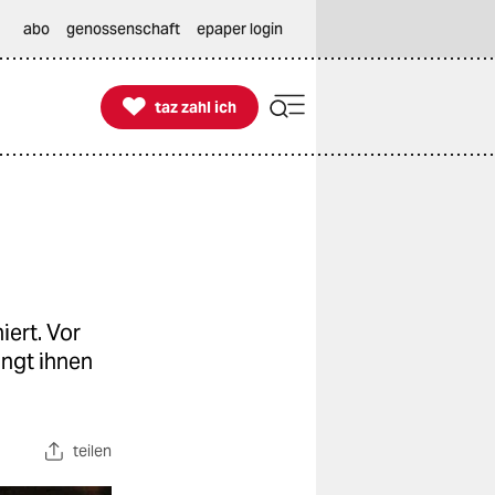
abo
genossenschaft
epaper login

taz zahl ich
taz zahl ich
iert. Vor
ingt ihnen
teilen