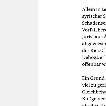
Allein in L
syrischer 
Schadenser
Vorfall be
Jurist aus
abgewiesen
der Kiez-C
Dehoga erl
offenbar w
Ein Grund 
viel zu ge
Gleichbehan
Bußgelder 
abschrecke