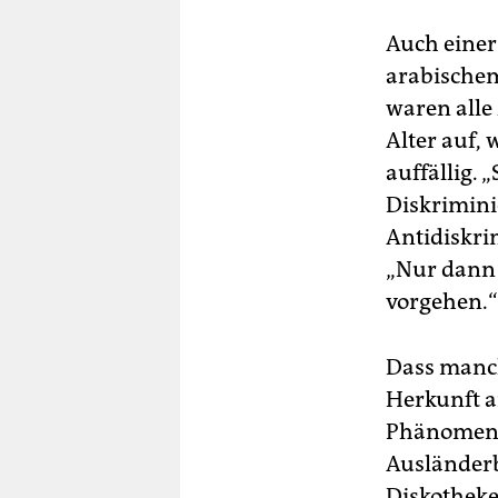
Auch einer
arabischem
waren alle
Alter auf,
auffällig. 
Diskrimini
Antidiskri
„Nur dann 
vorgehen.“
Dass manch
Herkunft a
Phänomen. 
Ausländerb
Diskotheke