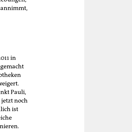
e annimmt,
011 in
g gemacht
kotheken
eigert.
nkt Pauli,
 jetzt noch
lich ist
eiche
nieren.