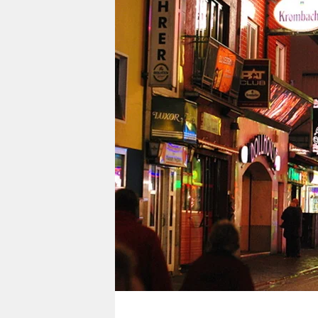
berlin
nord
wahrheit
verlag
verlag
veranstaltungen
shop
fragen & hilfe
unterstützen
abo
genossenschaft