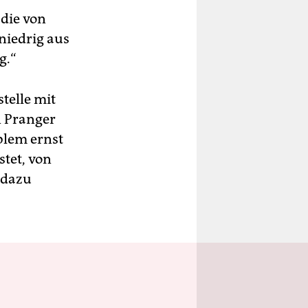
 die von
niedrig aus
g.“
telle mit
n Pranger
oblem ernst
tet, von
 dazu