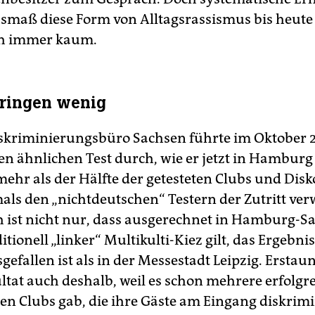
smaß diese Form von Alltagsrassismus bis heut
ch immer kaum.
ringen wenig
skriminierungsbüro Sachsen führte im Oktober 2
nen ähnlichen Test durch, wie er jetzt in Hambur
mehr als der Hälfte der getesteten Clubs und Dis
ls den „nichtdeutschen“ Testern der Zutritt verw
h ist nicht nur, dass ausgerechnet in Hamburg-Sa
ditionell „linker“ Multikulti-Kiez gilt, das Ergebnis
gefallen ist als in der Messestadt Leipzig. Erstaun
ultat auch deshalb, weil es schon mehrere erfolgr
en Clubs gab, die ihre Gäste am Eingang diskrimi