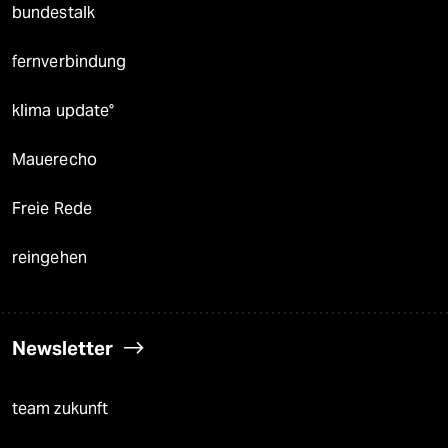
bundestalk
fernverbindung
klima update°
Mauerecho
Freie Rede
reingehen
Newsletter
team zukunft