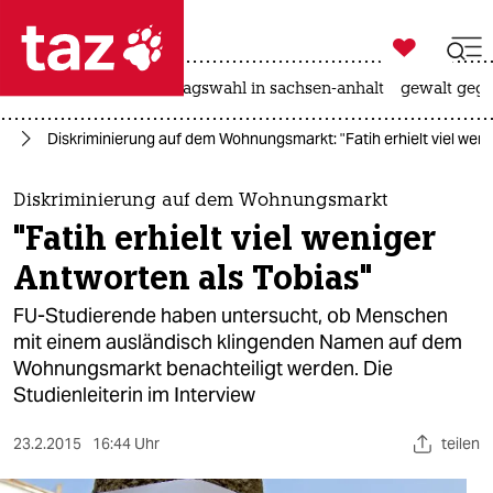

taz zahl ich
nahost-konflikt
landtagswahl in sachsen-anhalt
gewalt gege

taz zahl ich
in
Diskriminierung auf dem Wohnungsmarkt: "Fatih erhielt viel weni
taz zahl ich
themen
Diskriminierung auf dem Wohnungsmarkt
"Fatih erhielt viel weniger
politik
Antworten als Tobias"
öko
FU-Studierende haben untersucht, ob Menschen
mit einem ausländisch klingenden Namen auf dem
gesellschaft
Wohnungsmarkt benachteiligt werden. Die
Studienleiterin im Interview
kultur
sport
23.2.2015
16:44 Uhr
teilen