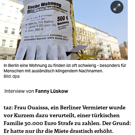
berlin
nord
wahrheit
verlag
verlag
veranstaltungen
In Berlin eine Wohnung zu finden ist oft schwierig - besonders für
Menschen mit ausländisch klingendem Nachnamen.
shop
Bild: dpa
fragen & hilfe
Interview von
Fanny Lüskow
unterstützen
taz: Frau Ouaissa, ein Berliner Vermieter wurde
abo
vor Kurzem dazu verurteilt, einer türkischen
Familie 30.000 Euro Strafe zu zahlen. Der Grund:
genossenschaft
Er hatte nur ihr die Miete drastisch erhöht.