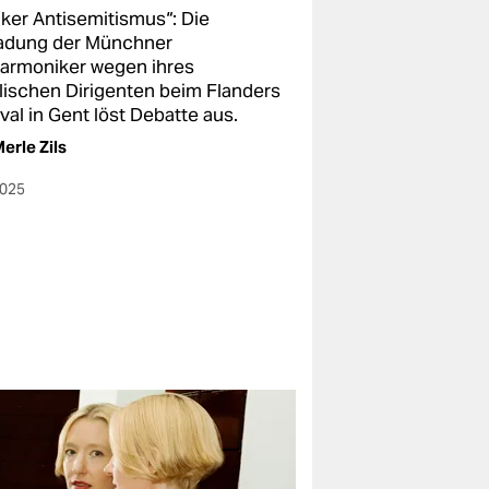
nker Antisemitismus“: Die
adung der Münchner
harmoniker wegen ihres
elischen Dirigenten beim Flanders
val in Gent löst Debatte aus.
erle Zils
2025