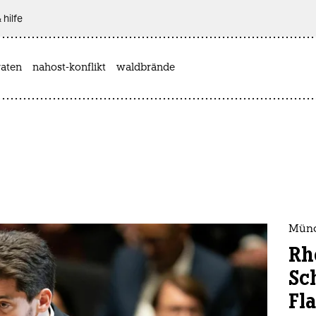
 hilfe
aten
nahost-konflikt
waldbrände
Münc
Rh
Sc
Fl