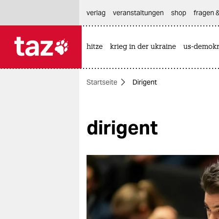
hautnavigation anspringen
hauptinhalt anspringen
footer anspringen
verlag
veranstaltungen
shop
fragen &
hitze
krieg in der ukraine
us-demokr

taz zahl ich
taz zahl ich
Startseite
Dirigent
themen
politik
dirigent
öko
gesellschaft
kultur
sport