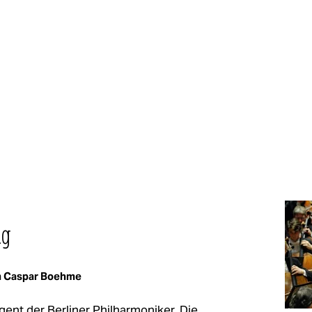
ng
m Caspar Boehme
gent der Berliner Philharmoniker. Die