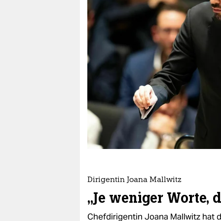
berlin
nord
wahrheit
verlag
verlag
veranstaltungen
shop
fragen & hilfe
unterstützen
Dirigentin Joana Mallwitz
abo
„Je weniger Worte, d
genossenschaft
Chefdirigentin Joana Mallwitz hat