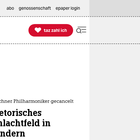
abo
genossenschaft
epaper login

taz zahl ich
taz zahl ich
hner Philharmoniker gecancelt
etorisches
hlachtfeld in
andern