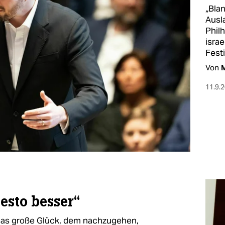
„Bla
Ausl
Phil
isra
Festi
Von
M
11.9.
esto besser“
 das große Glück, dem nachzugehen,