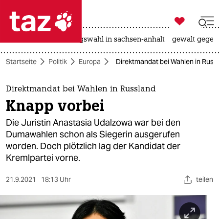

taz zahl ich
hitze
surfen
landtagswahl in sachsen-anhalt
gewalt gegen

taz zahl ich
Startseite
Politik
Europa
Direktmandat bei Wahlen in Russl
taz zahl ich
themen
Direktmandat bei Wahlen in Russland
Knapp vorbei
politik
Die Juristin Anastasia Udalzowa war bei den
öko
Dumawahlen schon als Siegerin ausgerufen
worden. Doch plötzlich lag der Kandidat der
gesellschaft
Kremlpartei vorne.
kultur
21.9.2021
18:13 Uhr
teilen
sport