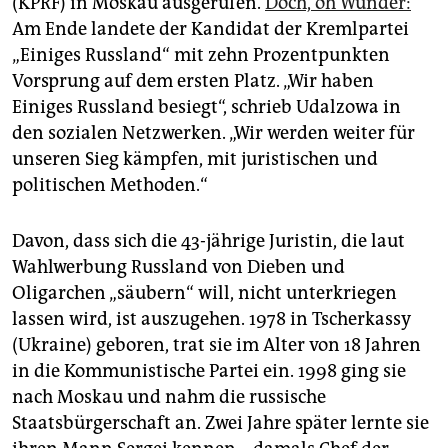
(KPRF) in Moskau ausgerufen.
Doch, oh Wunder:
epaper login
Am Ende landete der Kandidat der Kremlpartei
„Einiges Russland“ mit zehn Prozentpunkten
Vorsprung auf dem ersten Platz. „Wir haben
Einiges Russland besiegt“, schrieb Udalzowa in
den sozialen Netzwerken. „Wir werden weiter für
unseren Sieg kämpfen, mit juristischen und
politischen Methoden.“
Davon, dass sich die 43-jährige Juristin, die laut
Wahlwerbung Russland von Dieben und
Oligarchen „säubern“ will, nicht unterkriegen
lassen wird, ist auszugehen. 1978 in Tscherkassy
(Ukraine) geboren, trat sie im Alter von 18 Jahren
in die Kommunistische Partei ein. 1998 ging sie
nach Moskau und nahm die russische
Staatsbürgerschaft an. Zwei Jahre später lernte sie