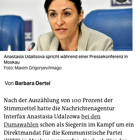
berlin
nord
wahrheit
verlag
verlag
Anastasia Udaltsova spricht während einer Pressekonferenz in
Moskau
veranstaltungen
Foto: Maxim Grigoryev/imago
shop
Von
Barbara Oertel
fragen & hilfe
Nach der Auszählung von 100 Prozent der
unterstützen
Stimmzettel hatte die Nachrichtenagentur
Interfax Anastasia Udalzowa
bei den
abo
Dumawahlen
schon als Siegerin im Kampf um ein
genossenschaft
Direktmandat für die Kommunistische Partei