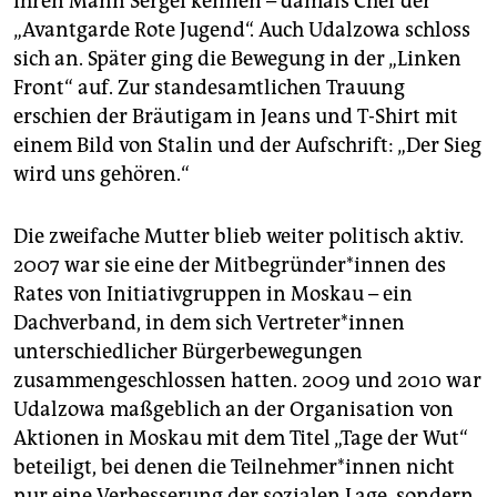
ihren Mann Sergei kennen – damals Chef der
„Avantgarde Rote Jugend“. Auch Udalzowa schloss
sich an. Später ging die Bewegung in der „Linken
Front“ auf. Zur standesamtlichen Trauung
erschien der Bräutigam in Jeans und T-Shirt mit
einem Bild von Stalin und der Aufschrift: „Der Sieg
wird uns gehören.“
Die zweifache Mutter blieb weiter politisch aktiv.
2007 war sie eine der Mit­be­grün­de­r*in­nen des
Rates von Initiativgruppen in Moskau – ein
Dachverband, in dem sich Ver­tre­te­r*in­nen
unterschiedlicher Bürgerbewegungen
zusammengeschlossen hatten. 2009 und 2010 war
Udalzowa maßgeblich an der Organisation von
Aktionen in Moskau mit dem Titel „Tage der Wut“
beteiligt, bei denen die Teil­neh­me­r*in­nen nicht
nur eine Verbesserung der sozialen Lage, sondern