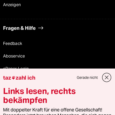
Anzeigen
Fragen & Hilfe
Feedback
Aboservice
ePaper Login
taz
zahl ich
Gerade nicht

Downloads für Abonnierende
Links lesen, rechts
bekämpfen
© 2026 taz Verlags und Vertriebs GmbH
Alle Rechte vorbehalten. Bei rechtlichen Fragen oder für Genehmigungen
Mit doppelter Kraft für eine offene Gesellschaft!
wenden Sie sich bitte an
lizenzen@taz.de