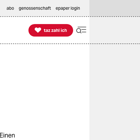
abo
genossenschaft
epaper login

taz zahl ich
taz zahl ich
 Einen