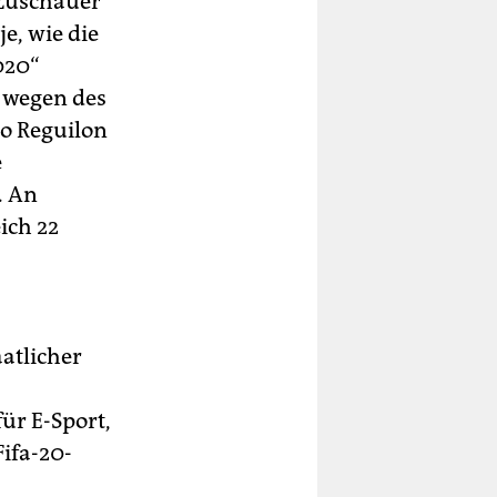
 Zuschauer
e, wie die
020“
h wegen des
io Reguilon
e
. An
ich 22
aatlicher
ür E-Sport,
Fifa-20-