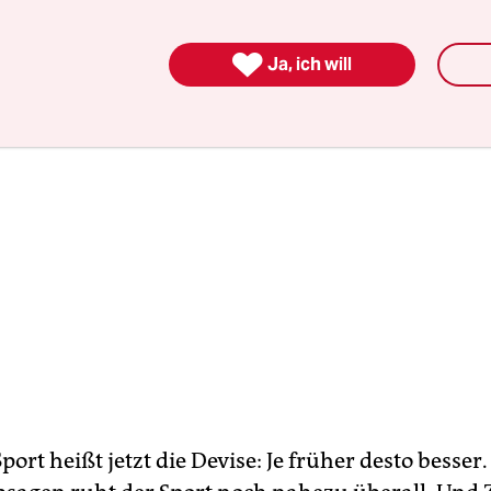
.

Ja, ich will
port heißt jetzt die Devise: Je früher desto besser