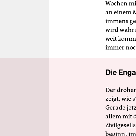
Wochen mit
an einem M
immens gew
wird wahrsc
weit komme
immer noch
Die Enga
Der drohe
zeigt, wie
Gerade jet
allem mit d
Zivilgesell
beginnt im