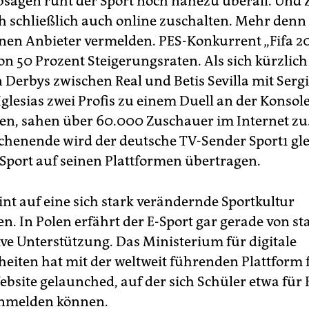
sagen ruht der Sport noch nahezu überall. Und
h schließlich auch online zuschalten. Mehr denn j
nen Anbieter vermelden. PES-Konkurrent „Fifa 2
von 50 Prozent Steigerungsraten. Als sich kürzlic
 Derbys zwischen Real und Betis Sevilla mit Serg
Iglesias zwei Profis zu einem Duell an der Konsol
en, sahen über 60.000 Zuschauer im Internet zu
henende wird der deutsche TV-Sender Sport1 gle
Sport auf seinen Plattformen übertragen.
int auf eine sich stark verändernde Sportkultur
. In Polen erfährt der E-Sport gar gerade von st
ive Unterstützung. Das Ministerium für digitale
eiten hat mit der weltweit führenden Plattform f
ebsite gelaunched, auf der sich Schüler etwa für 
anmelden können.