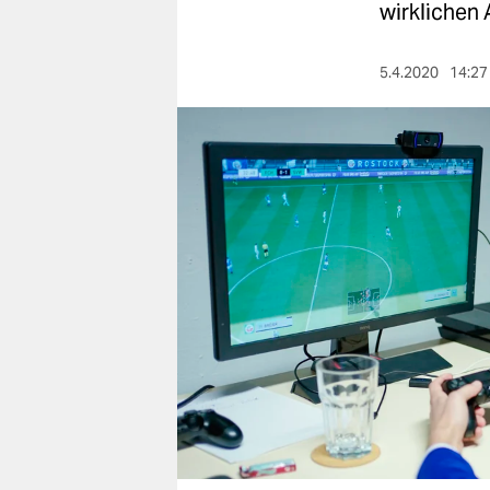
berlin
wirklichen 
nord
5.4.2020
14:27
wahrheit
verlag
verlag
veranstaltungen
shop
fragen & hilfe
unterstützen
abo
genossenschaft