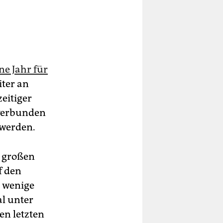
ne Jahr für
iter an
eitiger
 verbunden
 werden.
n großen
f den
t wenige
l unter
en letzten