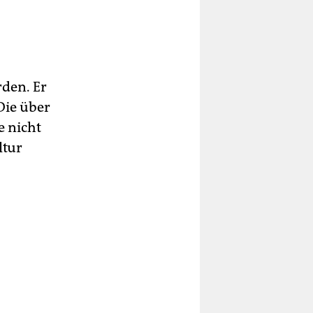
rden. Er
Die über
e nicht
ltur