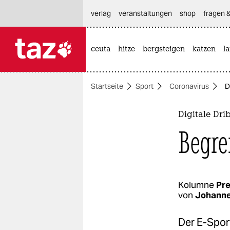
hautnavigation anspringen
hauptinhalt anspringen
footer anspringen
verlag
veranstaltungen
shop
fragen &
ceuta
hitze
bergsteigen
katzen
l

taz zahl ich
taz zahl ich
Startseite
Sport
Coronavirus
D
themen
politik
Digitale Dr
Begre
öko
gesellschaft
kultur
Kolumne
Pr
von
Johann
sport
Der E-Spor