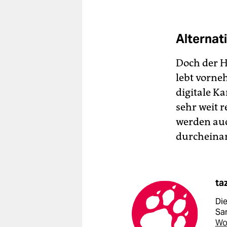
Alternati
Doch der H
lebt vorneh
digitale K
sehr weit 
werden auc
durcheina
ta
Di
Sa
Wo