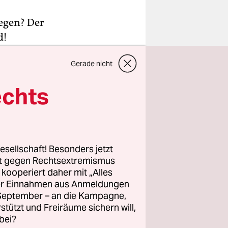
egen? Der
d!
en und
Gerade nicht
ender 2021
echts
r virtuelles
020“ an die
esellschaft! Besonders jetzt
agen vor
rt gegen Rechtsextremismus
r Publikum
z kooperiert daher mit „Alles
ller Einnahmen aus Anmeldungen
l aber
. September – an die Kampagne,
igitalen
rstützt und Freiräume sichern will,
Ort zu
bei?