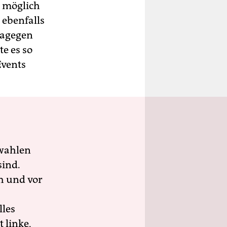
 möglich
 ebenfalls
dagegen
te es so
Events
wahlen
sind.
h und vor
lles
 linke,