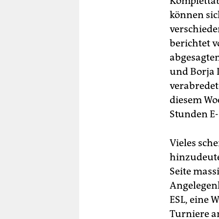
Komplettab
können sic
verschiede
berichtet 
abgesagten
und Borja 
verabredet
diesem Woc
Stunden E-
Vieles sche
hinzudeuten
Seite mass
Angelegenh
ESL, eine W
Turniere 