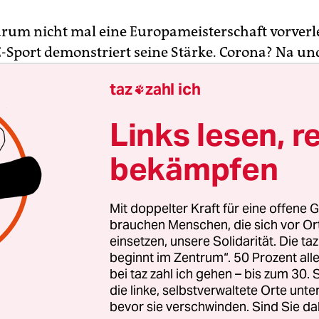
arum nicht mal eine Europameisterschaft vorverl
E-Sport demonstriert seine Stärke. Corona? Na un
Während es in der realen Welt des Sports ein Hau
taz
zahl ich

bt, wo man verschobene Weltmeisterschaften,
lwettbewerbe und Olympische Spiele im Sportkal
Links lesen, r
uetschen kann, zieht die Uefa die
eEuro-2020
, ih
nier, einfach um sechs Wochen vor.
bekämpfen
ch sollte das Event mit der Spielsimulation „PES2
Mit doppelter Kraft für eine offene G
ßball-EM 2020 angekoppelt werden. In den zwei T
brauchen Menschen, die sich vor O
 hätten sich die E-Sportler aus zehn Nationen vo
einsetzen, unsere Solidarität. Die ta
beginnt im Zentrum“. 50 Prozent a
Rechnern in London am 10./11. Juli gemessen. Wei
bei taz zahl ich gehen – bis zum 30
h die EM um ein Jahr verlegt wurde, werden die d
die linke, selbstverwaltete Orte unte
bblings schon am 23./24. Mai ohne Publikum vor 
bevor sie verschwinden. Sind Sie da