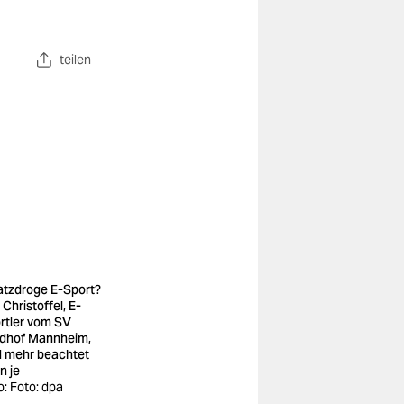
.
teilen
atzdroge E-Sport?
Christoffel, E-
rtler vom SV
dhof Mannheim,
d mehr beachtet
n je
o: Foto: dpa