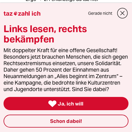
Die vom Start weg ungeklärte
Fragestellung - bei Kernen -
taz
zahl ich
Gerade nicht

(ebenso wie im Atom-Bereich ~> & bereits dort
fehlbeantwortet!!)
Links lesen, rechts
bekämpfen
Erneut also gefragt im Genbereich ~>
"Anythings goes?!" really really ?
Mit doppelter Kraft für eine offene Gesellschaft!
vulgo - Was geht - wird auch - Gemacht?! -
Besonders jetzt brauchen Menschen, die sich gegen
really really ? & hier ~>
Rechtsextremismus einsetzen, unsere Solidarität.
Schlicht - Fehlanzeige! Geht's noch?!
Daher gehen 50 Prozent der Einnahmen aus
Passend dazu - Obige neoliberale Anpreise -
Neuanmeldungen an „Alles beginnt im Zentrum“ –
Nicht nur peinlich! Nein!
eine Kampagne, die bedrohte linke Kulturzentren
Nein! - Journalistisches Handwerk - ¿!
und Jugendorte unterstützt. Sind Sie dabei?
Geht einfach anders! Mal ehrlich -
Ist das wirklich zu viel verlangt?!

Ja, ich will
Schon dabei!
Christian
C
28.03.2016
,
20:29 Uhr