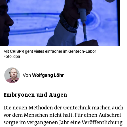
berlin
nord
wahrheit
verlag
verlag
Mit CRISPR geht vieles einfacher im Gentech-Labor
Foto: dpa
veranstaltungen
shop
Von
Wolfgang Löhr
fragen & hilfe
unterstützen
Embryonen und Augen
abo
Die neuen Methoden der Gentechnik machen auch
vor dem Menschen nicht halt. Für einen Aufschrei
genossenschaft
sorgte im vergangenen Jahr eine Veröffentlichung