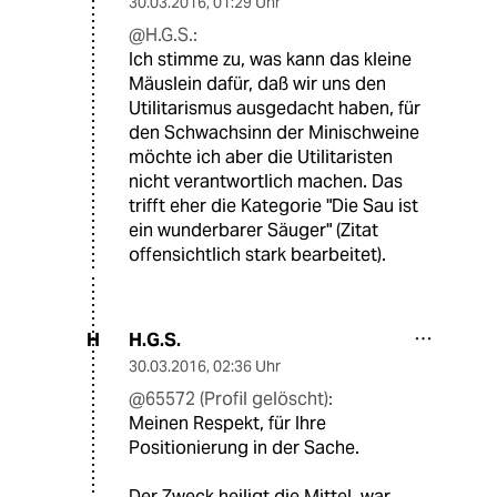
30.03.2016
,
01:29 Uhr
@H.G.S.:
Ich stimme zu, was kann das kleine
Mäuslein dafür, daß wir uns den
Utilitarismus ausgedacht haben, für
den Schwachsinn der Minischweine
möchte ich aber die Utilitaristen
nicht verantwortlich machen. Das
trifft eher die Kategorie "Die Sau ist
ein wunderbarer Säuger" (Zitat
offensichtlich stark bearbeitet).
H.G.S.
H
30.03.2016
,
02:36 Uhr
@65572 (Profil gelöscht):
Meinen Respekt, für Ihre
Positionierung in der Sache.
Der Zweck heiligt die Mittel, war