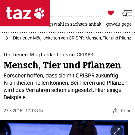

taz zahl ich
hitze
surfen
landtagswahl in sachsen-anhalt
gewalt gegen

taz zahl ich
ft
Die neuen Möglichkeiten von CRISPR: Mensch, Tier und Pflanze
taz zahl ich
themen
Die neuen Möglichkeiten von CRISPR
Mensch, Tier und Pflanzen
politik
Forscher hoffen, dass sie mit CRISPR zukünftig
öko
Krankheiten heilen können. Bei Tieren und Pflanzen
wird das Verfahren schon eingesetzt. Hier einige
gesellschaft
Beispiele.
kultur
27.3.2016
17:13 Uhr
teilen
sport