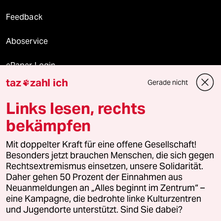
Feedback
Aboservice
ePaper Login
taz
zahl ich
Gerade nicht

Downloads für Abonnierende
Links lesen, rechts
bekämpfen
© 2026 taz Verlags und Vertriebs GmbH
Alle Rechte vorbehalten. Bei rechtlichen Fragen oder für Genehmigungen
Mit doppelter Kraft für eine offene Gesellschaft!
wenden Sie sich bitte an
lizenzen@taz.de
Besonders jetzt brauchen Menschen, die sich gegen
Rechtsextremismus einsetzen, unsere Solidarität.
Daher gehen 50 Prozent der Einnahmen aus
Feedback
Redaktionsstatut
Kommune-Richtlinien
KI-
Neuanmeldungen an „Alles beginnt im Zentrum“ –
eine Kampagne, die bedrohte linke Kulturzentren
Leitlinie
Informant
Datenschutz
Impressum
AGB
und Jugendorte unterstützt. Sind Sie dabei?