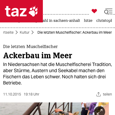

taz zahl ich
iran-krieg
landtagswahl in sachsen-anhalt
hitze
christophe

taz zahl ich
tartseite
Kultur
Die letzten Muschelfischer: Ackerbau im Meer
taz zahl ich
themen
Die letzten Muschelfischer
Ackerbau im Meer
politik
In Niedersachsen hat die Muschelfischerei Tradition,
öko
aber Stürme, Austern und Seekabel machen den
Fischern das Leben schwer. Noch halten sich drei
gesellschaft
Betriebe.
kultur
11.10.2015
19:18 Uhr
teilen
sport