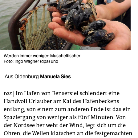
berlin
nord
wahrheit
verlag
verlag
Werden immer weniger: Muschelfischer
Foto: Ingo Wagner (dpa) und
veranstaltungen
Aus Oldenburg
Manuela Sies
shop
fragen & hilfe
taz
| Im Hafen von Bensersiel schlendert eine
Handvoll Urlauber am Kai des Hafenbeckens
unterstützen
entlang, von einem zum anderen Ende ist das ein
abo
Spaziergang von weniger als fünf Minuten. Von
der Nordsee her weht der Wind, legt sich um die
genossenschaft
Ohren, die Wellen klatschen an die festgemachten