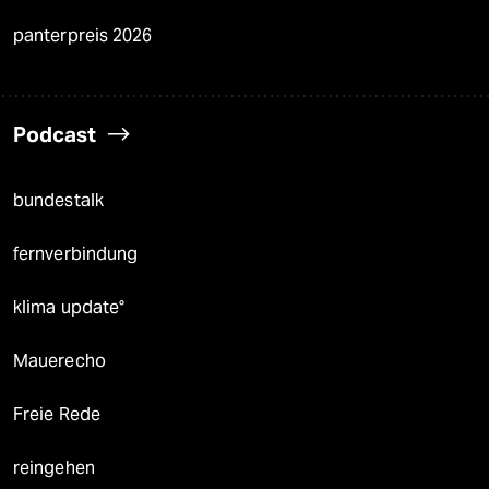
panterpreis 2026
Podcast
bundestalk
fernverbindung
klima update°
Mauerecho
Freie Rede
reingehen