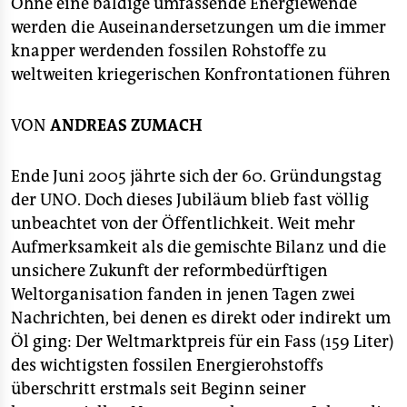
berlin
Ohne eine baldige umfassende Energiewende
werden die Auseinandersetzungen um die immer
nord
knapper werdenden fossilen Rohstoffe zu
weltweiten kriegerischen Konfrontationen führen
wahrheit
verlag
VON
ANDREAS ZUMACH
verlag
Ende Juni 2005 jährte sich der 60. Gründungstag
veranstaltungen
der UNO. Doch dieses Jubiläum blieb fast völlig
unbeachtet von der Öffentlichkeit. Weit mehr
shop
Aufmerksamkeit als die gemischte Bilanz und die
fragen & hilfe
unsichere Zukunft der reformbedürftigen
Weltorganisation fanden in jenen Tagen zwei
unterstützen
Nachrichten, bei denen es direkt oder indirekt um
abo
Öl ging: Der Weltmarktpreis für ein Fass (159 Liter)
des wichtigsten fossilen Energierohstoffs
genossenschaft
überschritt erstmals seit Beginn seiner