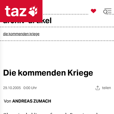

taz zahl ich
archiv-artikel

taz zahl ich
taz zahl ich
die kommenden kriege
themen
politik
öko
Die kommenden Kriege
gesellschaft
29.10.2005
0:00 Uhr
teilen
kultur
Von
ANDREAS ZUMACH
sport