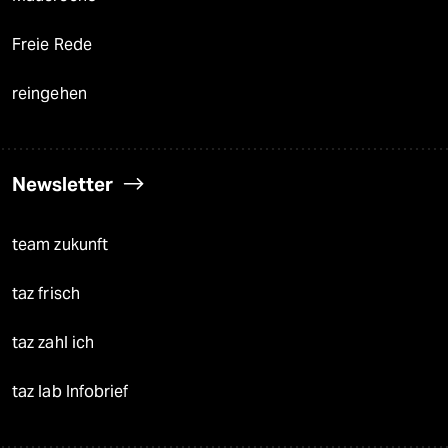
Freie Rede
reingehen
Newsletter
team zukunft
taz frisch
taz zahl ich
taz lab Infobrief