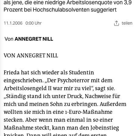
berlin
als jene, die eine niedrige Arbeitslosenquote von 3,9
Prozent bei Hochschulabsolventen suggeriert
nord
11.1.2006
0:00 Uhr
teilen
wahrheit
Von
ANNEGRET NILL
verlag
verlag
VON
ANNEGRET NILL
veranstaltungen
Frieda hat sich wieder als Studentin
shop
eingeschrieben. „Der Psychoterror mit dem
Arbeitslosengeld II war mir zu viel“, sagt sie.
fragen & hilfe
„Ständig stand ich unter Druck, Nachweise für
unterstützen
mich und meinen Sohn zu erbringen. Außerdem
wollten sie mich in eine 1-Euro-Maßnahme
abo
stecken. Aber wenn man einmal in so einer
genossenschaft
Maßnahme steckt, kann man den Jobeinstieg
knicken. Dann will einen auf dem ersten