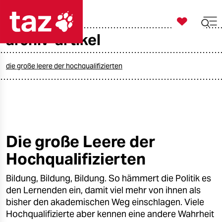

taz zahl ich
archiv-artikel

taz zahl ich
taz zahl ich
die große leere der hochqualifizierten
themen
politik
öko
Die große Leere der
Hochqualifizierten
gesellschaft
Bildung, Bildung, Bildung. So hämmert die Politik es
kultur
den Lernenden ein, damit viel mehr von ihnen als
sport
bisher den akademischen Weg einschlagen. Viele
Hochqualifizierte aber kennen eine andere Wahrheit