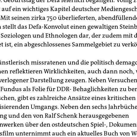
 Geburtstag der Defa feierlich begangen. Völlig 
 auf ein wichtiges Kapitel deutscher Mediengesc
 Mit seinen zirka 750 überlieferten, abendfüllen
n stellt das Defa-Konvolut einen gewaltigen Stein
, Soziologen und Ethnologen dar, der zudem mit 
et ist, ein abgeschlossenes Sammelgebiet zu verk
ünstlerisch missratenen und die politisch demag
en reflektieren Wirklichkeiten, auch dann noch,
verlogener Darstellung zeugen. Neben Versuchen
 Fundus als Folie für DDR- Behaglichkeiten zu b
chen, gibt es zahlreiche Ansätze eines kritische
isierenden Umgangs. Neben den sechs Jahrbüche
ung und den von Ralf Schenk herausgegebenen
werken über den ostdeutschen Spiel-, Dokumen
film unternimmt auch ein aktuelles Buch von W