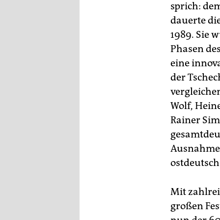
sprich: de
dauerte die
1989. Sie 
Phasen des
eine innov
der Tschec
vergleiche
Wolf, Hein
Rainer Sim
gesamtdeut
Ausnahmen 
ostdeutsch
Mit zahlre
großen Fes