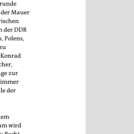
Grunde
l der Mauer
rischen
in der DDR
, Polens,
 zu
, Konrad
cher,
äge zur
e immer
le der
inem
dam wird