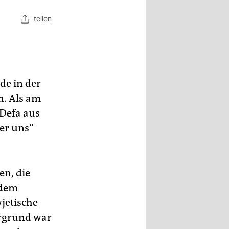
teilen
de in der
n. Als am
 Defa aus
er uns“
en, die
 dem
jetische
ergrund war