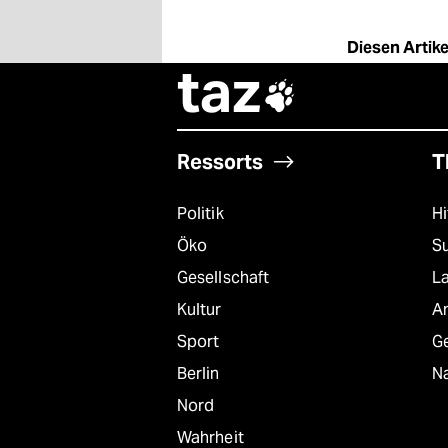
Diesen Artikel
taz

Ressorts
T
Politik
Hi
Öko
S
Gesellschaft
L
Kultur
A
Sport
G
Berlin
Na
Nord
Wahrheit