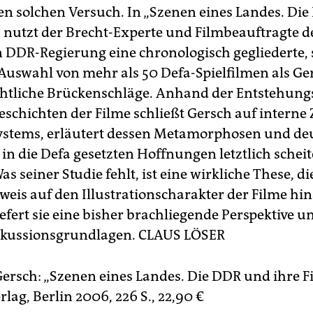
en solchen Versuch. In „Szenen eines Landes. Di
“ nutzt der Brecht-Experte und Filmbeauftragte d
en DDR-Regierung eine chronologisch gegliederte,
 Auswahl von mehr als 50 Defa-Spielfilmen als Ge
chtliche Brückenschläge. Anhand der Entstehung
schichten der Filme schließt Gersch auf interne
stems, erläutert dessen Metamorphosen und deu
in die Defa gesetzten Hoffnungen letztlich schei
s seiner Studie fehlt, ist eine wirkliche These, d
weis auf den Illustrationscharakter der Filme hi
efert sie eine bisher brachliegende Perspektive u
skussionsgrundlagen.
CLAUS LÖSER
ersch: „Szenen eines Landes. Die DDR und ihre Fi
lag, Berlin 2006, 226 S., 22,90 €