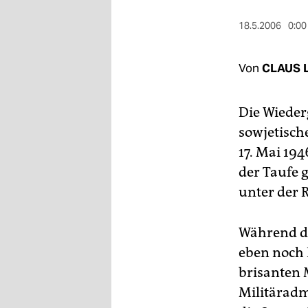
berlin
18.5.2006
0:00
nord
wahrheit
Von
CLAUS 
verlag
Die Wieder
verlag
sowjetisch
veranstaltungen
17. Mai 194
der Taufe 
shop
unter der R
fragen & hilfe
unterstützen
Während die
eben noch 
abo
brisanten 
genossenschaft
Militäradm