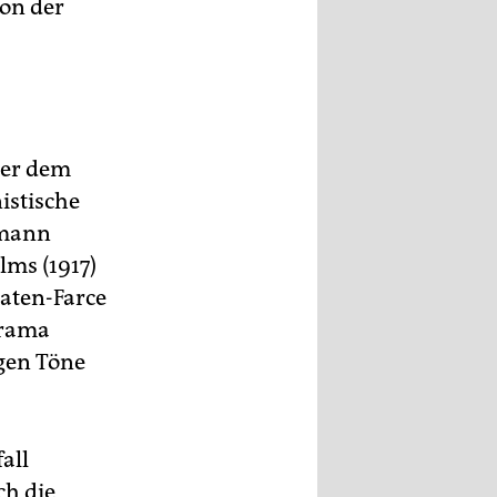
von der
ter dem
nistische
rmann
lms (1917)
aten-Farce
drama
gen Töne
all
ch die