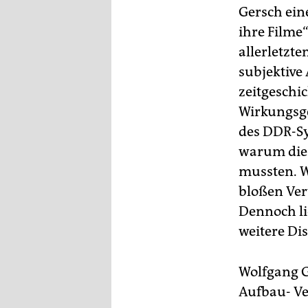
Gersch ein
ihre Filme
allerletzt
subjektive
zeitgeschi
Wirkungsge
des DDR-Sy
warum die 
mussten. Wa
bloßen Ver
Dennoch li
weitere Di
Wolfgang G
Aufbau- Ver