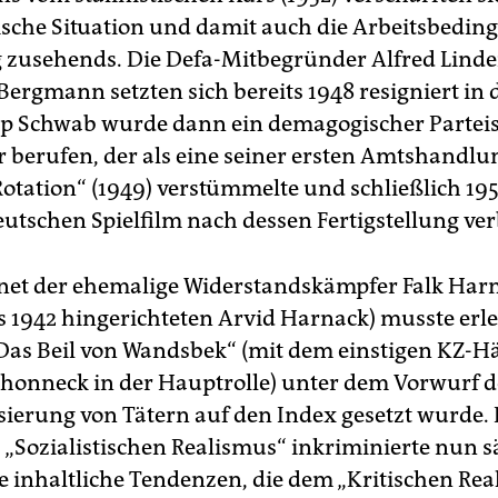
ische Situation und damit auch die Arbeitsbedin
 zusehends. Die Defa-Mitbegründer Alfred Lin
Bergmann setzten sich bereits 1948 resigniert in
pp Schwab wurde dann ein demagogischer Partei
er berufen, der als eine seiner ersten Amtshandl
Rotation“ (1949) verstümmelte und schließlich 195
eutschen Spielfilm nach dessen Fertigstellung ver
et der ehemalige Widerstandskämpfer Falk Har
s 1942 hingerichteten Arvid Harnack) musste erle
„Das Beil von Wandsbek“ (mit dem einstigen KZ-Hä
honneck in der Hauptrolle) unter dem Vorwurf d
sierung von Tätern auf den Index gesetzt wurde.
„Sozialistischen Realismus“ inkriminierte nun s
e inhaltliche Tendenzen, die dem „Kritischen Rea