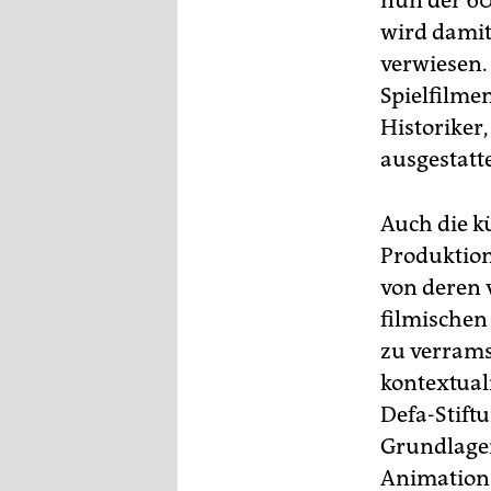
nun der 60.
wird damit
verwiesen.
Spielfilme
Historiker
ausgestatt
Auch die k
Produktion
von deren 
filmischen
zu verrams
kontextual
Defa-Stift
Grundlagen
Animations