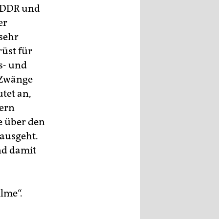
e DDR und
er
 sehr
rüst für
s- und
 Zwänge
tet an,
tern
ie über den
nausgeht.
nd damit
lme“.