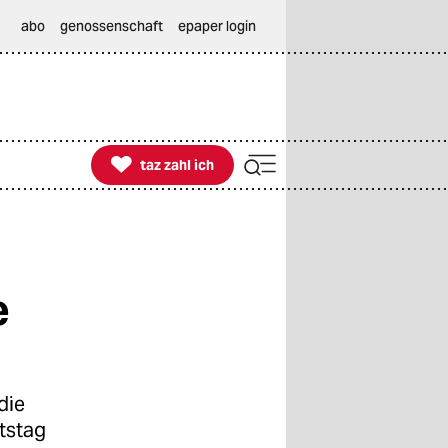
abo
genossenschaft
epaper login

taz zahl ich
taz zahl ich
e
die
rtstag