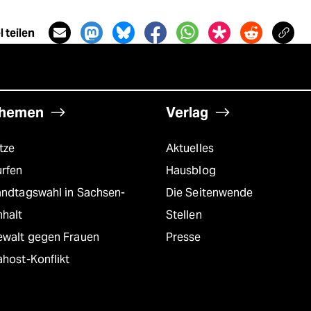
 teilen
hemen
Verlag
tze
Aktuelles
urfen
Hausblog
andtagswahl in Sachsen-
Die Seitenwende
nhalt
Stellen
ewalt gegen Frauen
Presse
host-Konflikt