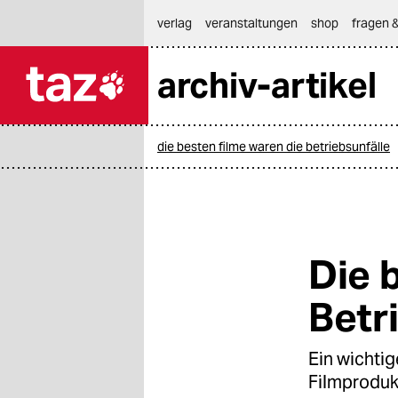
hautnavigation anspringen
hauptinhalt anspringen
footer anspringen
verlag
veranstaltungen
shop
fragen &
archiv-artikel

taz zahl ich
taz zahl ich
die besten filme waren die betriebsunfälle
themen
politik
öko
Die 
gesellschaft
Betr
kultur
Ein wichtig
sport
Filmprodukt