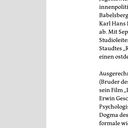
innenpolit
Babelsberg
Karl Hans 
ab. Mit Se
Studioleit
Staudtes „
einen ostd
Ausgerechn
(Bruder de
sein Film 
Erwin Gesc
Psychologi
Dogma des 
formale wi