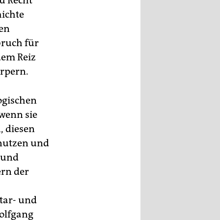
zu Recht
hichte
den
bruch für
dem Reiz
örpern.
ogischen
 wenn sie
, diesen
enutzen und
n und
rn der
tar- und
olfgang