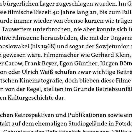
m bürgerlichen Lager zugeschlagen wurden. Im 
se filmische Eiszeit 40 Jahre lang an, bis zum Fal
wurde immer wieder von ebenso kurzen wie trüge
 Tauwetters unterbrochen, nie aber konnte sich 
ative Filmszene herausbilden, die mit der Ungarns
hoslowakei (bis 1968) und sogar der Sowjetunion
n gewesen wäre. Filmemacher wie Gerhard Klein
er Carow, Frank Beyer, Egon Günther, Jürgen Bött
on oder Ulrich Weiß schufen zwar wichtige Beitr
schen Kinematografie, doch blieben diese Film
von der Regel, stellten im Grunde Betriebsunfäl
en Kulturgeschichte dar.
ichen Retrospektiven und Publikationen sowie e
takt auf dem ehemaligen Studiogelände in Pots