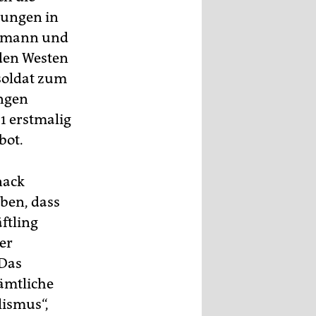
gungen in
demann und
 den Westen
soldat zum
ungen
1 erstmalig
bot.
nack
ben, dass
ftling
er
 Das
ämtliche
lismus“,