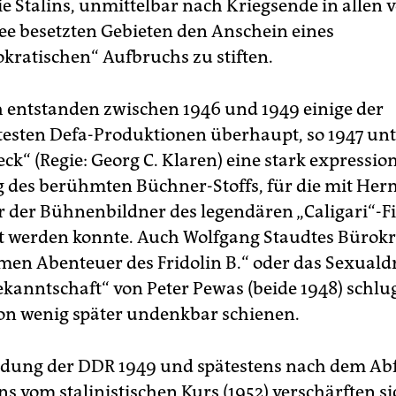
ie Stalins, unmittelbar nach Kriegsende in allen 
e besetzten Gebieten den Anschein eines
kratischen“ Aufbruchs zu stiften.
h entstanden zwischen 1946 und 1949 einige der
testen Defa-Produktionen überhaupt, so 1947 un
eck“ (Regie: Georg C. Klaren) eine stark expressio
 des berühmten Büchner-Stoffs, für die mit He
 der Bühnenbildner des legendären „Caligari“-Fi
et werden konnte. Auch Wolfgang Staudtes Bürokr
amen Abenteuer des Fridolin B.“ oder das Sexual
kanntschaft“ von Peter Pewas (beide 1948) schlu
hon wenig später undenkbar schienen.
ung der DDR 1949 und spätestens nach dem Abf
s vom stalinistischen Kurs (1952) verschärften si