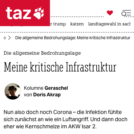

taz zahl ich
bergsteigen
usa unter trump
katzen
landtagswahl in sachs

taz zahl ich
aine
Die allgemeine Bedrohungslage: Meine kritische Infrastruktur
taz zahl ich
themen
Die allgemeine Bedrohungslage
Meine kritische Infrastruktur
politik
öko
Kolumne
Geraschel
gesellschaft
von
Doris Akrap
kultur
Nun also doch noch Corona – die Infektion fühlte
sich zunächst an wie ein Luftangriff. Und dann doch
sport
eher wie Kernschmelze im AKW Isar 2.