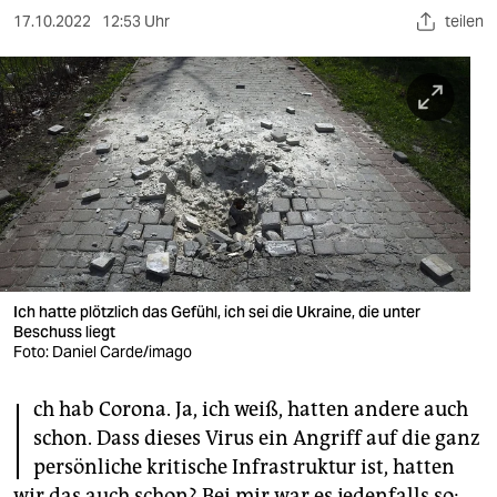
berlin
17.10.2022
12:53 Uhr
teilen
nord
wahrheit
verlag
verlag
veranstaltungen
shop
Ich hatte plötzlich das Gefühl, ich sei die Ukraine, die unter
fragen & hilfe
Beschuss liegt
Foto: Daniel Carde/imago
unterstützen
I
ch hab Corona. Ja, ich weiß, hatten andere auch
abo
schon. Dass dieses Virus ein Angriff auf die ganz
genossenschaft
persönliche kritische Infrastruktur ist, hatten
wir das auch schon? Bei mir war es jedenfalls so: