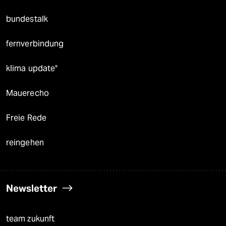
bundestalk
fernverbindung
klima update°
Mauerecho
Freie Rede
reingehen
Newsletter
team zukunft