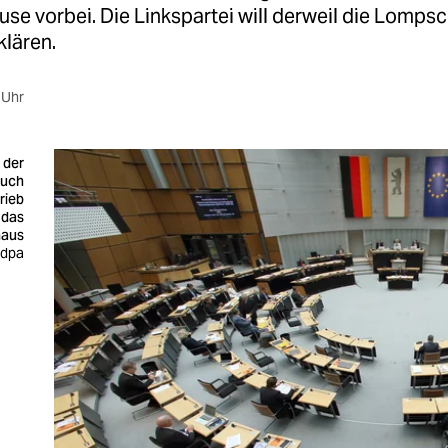
e vorbei. Die Linkspartei will derweil die Lompsc
klären.
 Uhr
 der
uch
rieb
 das
haus
 dpa