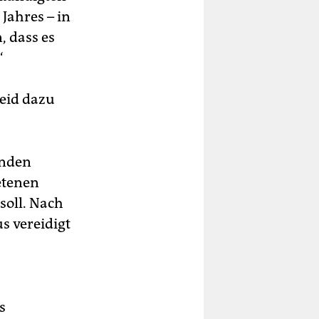
Jahres – in
 dass es
“
eid dazu
enden
etenen
oll. Nach
s vereidigt
s