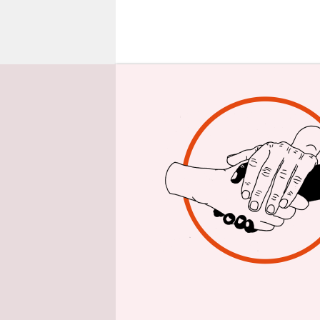
epaper login
S
chu
Bau
Rek
für andere
diesem Mon
läuft bund
den Unterr