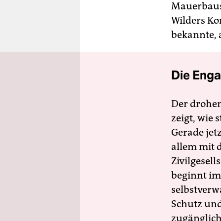
Mauerbaus. 
Wilders Ko
bekannte, 
Die Enga
Der drohe
zeigt, wie
Gerade jet
allem mit d
Zivilgesell
beginnt im
selbstverw
Schutz und 
zugänglich