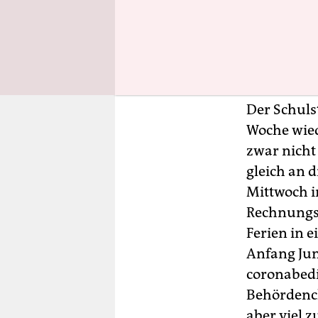
hatte das 
Sicht für s
den Unterr
verschärft
Der Schuls
Woche wied
zwar nicht
gleich an 
Mittwoch i
Rechnungs
Ferien in 
Anfang Jun
coronabedi
Behördench
aber viel z