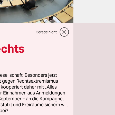
Gerade nicht
echts
ühl im
esellschaft! Besonders jetzt
och Platz
rt gegen Rechtsextremismus
z kooperiert daher mit „Alles
or es an
ller Einnahmen aus Anmeldungen
 losgeht,
. September – an die Kampagne,
t auch auf
rstützt und Freiräume sichern will,
eeres (SPD)
bei?