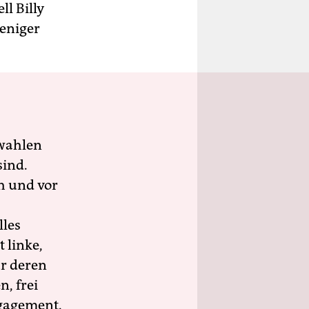
l Billy
weniger
wahlen
sind.
h und vor
lles
 linke,
ür deren
n, frei
ngagement.