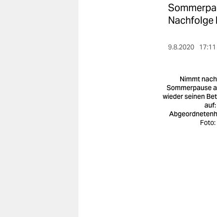
berlin
Sommerpaus
Nachfolge 
nord
wahrheit
9.8.2020
17:11
verlag
Nimmt nach
verlag
Sommerpause a
wieder seinen Bet
veranstaltungen
auf:
Abgeordneten
shop
Foto:
fragen & hilfe
unterstützen
abo
genossenschaft