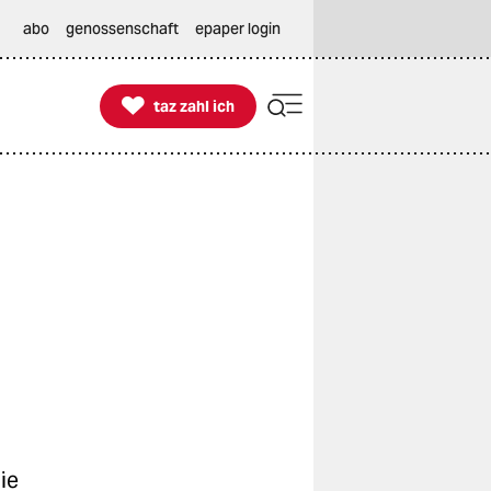
abo
genossenschaft
epaper login

taz zahl ich
taz zahl ich
ie