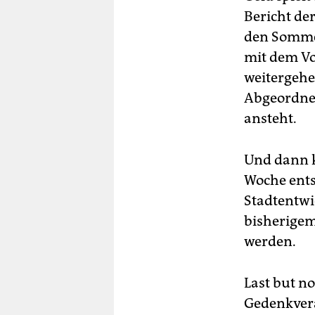
Bericht de
den Sommer
mit dem Vo
weitergehe
Abgeordnet
ansteht.
Und dann k
Woche ents
Stadtentwi
bisherigem
werden.
Last but n
Gedenkveran