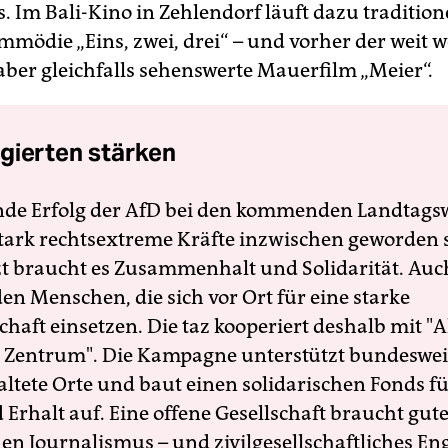
Im Bali-Kino in Zehlendorf läuft dazu traditionel
mmödie „Eins, zwei, drei“ – und vorher der weit 
aber gleichfalls sehenswerte Mauerfilm „Meier“.
gierten stärken
nde Erfolg der AfD bei den kommenden Landtags
 stark rechtsextreme Kräfte inzwischen geworden 
zt braucht es Zusammenhalt und Solidarität. Auc
en Menschen, die sich vor Ort für eine starke
schaft einsetzen. Die taz kooperiert deshalb mit "A
 Zentrum". Die Kampagne unterstützt bundesweit
altete Orte und baut einen solidarischen Fonds f
Erhalt auf. Eine offene Gesellschaft braucht gute
en Journalismus – und zivilgesellschaftliches E