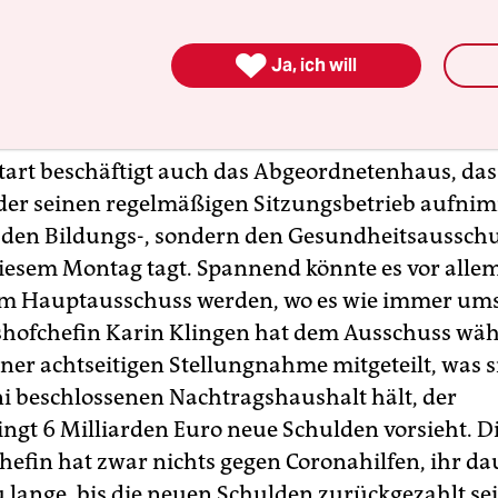
vergangene Woche abgelehnt, weil sie das aus pä
ehr schwierig halte. Komplett schloss sie eine Au

Ja, ich will
icht aber nicht aus – „wenn sich das Infektionge
, muss man über weitere Schritte reden.“
tart beschäftigt auch das Abgeordnetenhaus, das 
er seinen regelmäßigen Sitzungsbetrieb aufni
 den Bildungs-, sondern den Gesundheitsausschu
diesem Montag tagt. Spannend könnte es vor alle
m Hauptausschuss werden, wo es wie immer ums
hofchefin Karin Klingen hat dem Ausschuss wäh
einer achtseitigen Stellungnahme mitgeteilt, was 
i beschlossenen Nachtragshaushalt hält, der
ngt 6 Milliarden Euro neue Schulden vorsieht. D
efin hat zwar nichts gegen Coronahilfen, ihr dau
u lange, bis die neuen Schulden zurückgezahlt sei