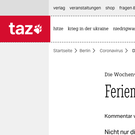
hautnavigation anspringen
hauptinhalt anspringen
footer anspringen
verlag
veranstaltungen
shop
fragen &
hitze
krieg in der ukraine
niedrigwa

taz zahl ich
taz zahl ich
Startseite
Berlin
Coronavirus
D
themen
politik
Die Wochenv
öko
Ferie
gesellschaft
kultur
Kommentar 
sport
Nicht nur d