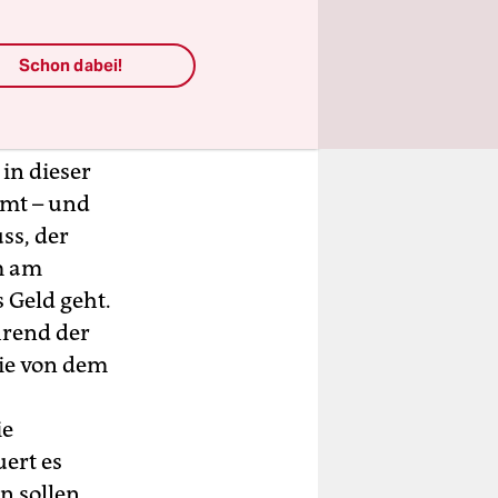
dagogischen
sweitung auf
Schon dabei!
schehen
in dieser
mmt – und
ss, der
m am
 Geld geht.
rend der
sie von dem
ie
ert es
n sollen.