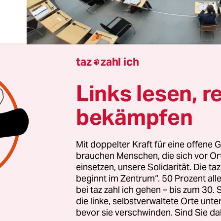
taz
zahl ich

Links lesen, r
bekämpfen
lstart unter Coronabedingungen, mit flauem Gef
ch, und am Samstag noch die Einschulung einer
Mit doppelter Kraft für eine offene G
ordzahl von fast 37.000 Erstklässlern. Bleibt da n
brauchen Menschen, die sich vor O
einsetzen, unsere Solidarität. Die ta
 Themen der Woche? Schier nicht. Denn schon bev
beginnt im Zentrum“. 50 Prozent a
tag in den Berliner und Brandenburger Schulen
bei taz zahl ich gehen – bis zum 30
esweit bereits die Debatte, die Mundschutzpflich
die linke, selbstverwaltete Orte unte
icht auszuweiten. Bildungssenatorin Sandra Sch
bevor sie verschwinden. Sind Sie da