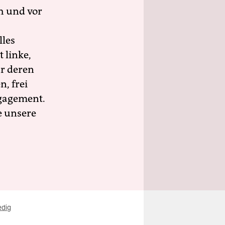
h und vor
lles
 linke,
ür deren
n, frei
ngagement.
e unsere
edig