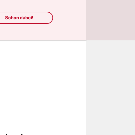
iten
laufen.
Schon dabei!