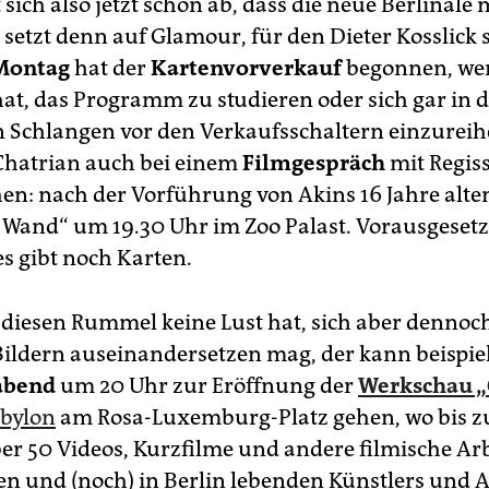
 sich also jetzt schon ab, dass die neue Berlinale
 setzt denn auf Glamour, für den Dieter Kosslick 
Montag
hat der
Kartenvorverkauf
begonnen, wer
hat, das Programm zu studieren oder sich gar in d
Schlangen vor den Verkaufsschaltern einzureih
Chatrian auch bei einem
Filmgespräch
mit Regiss
en: nach der Vorführung von Akins 16 Jahre alte
 Wand“ um 19.30 Uhr im Zoo Palast. Vorausgesetz
es gibt noch Karten.
l diesen Rummel keine Lust hat, sich aber dennoc
ildern auseinandersetzen mag, der kann beispie
abend
um 20 Uhr zur Eröffnung der
Werkschau „
abylon
am Rosa-Luxemburg-Platz gehen, wo bis z
er 50 Videos, Kurzfilme und andere filmische Ar
en und (noch) in Berlin lebenden Künstlers und A