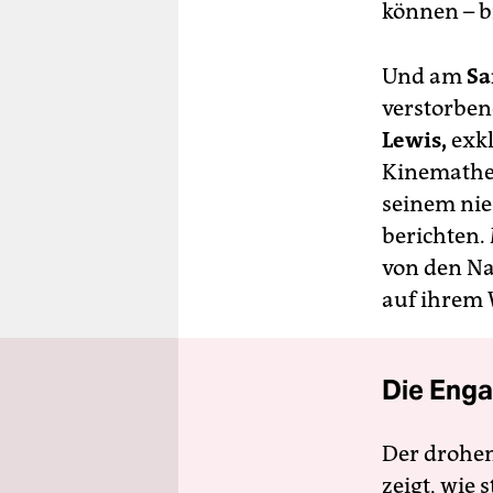
können – b
Und am
Sa
verstorbe
Lewis,
exkl
Kinemathek
seinem nie
berichten.
von den Na
auf ihrem 
Die Enga
Der drohe
zeigt, wie