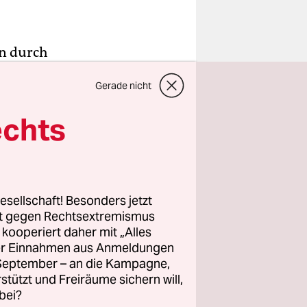
en durch
 sich mit
Gerade nicht
n
en und mit
echts
htigsten
e erste
riette
esellschaft! Besonders jetzt
rt gegen Rechtsextremismus
hienen, es
z kooperiert daher mit „Alles
ller Einnahmen aus Anmeldungen
60 weniger
. September – an die Kampagne,
tegorie
rstützt und Freiräume sichern will,
e“-Reihe
bei?