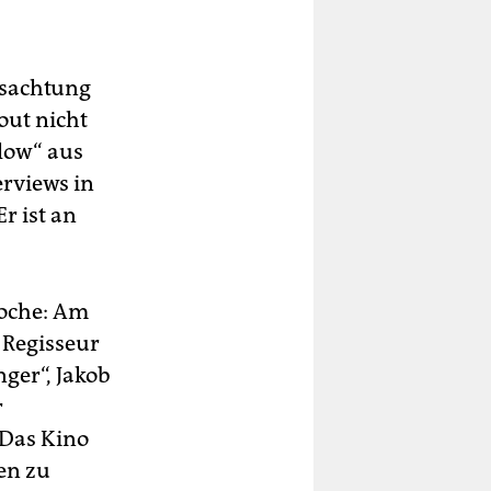
ssachtung
out nicht
low“ aus
rviews in
r ist an
Woche: Am
 Regisseur
ger“, Jakob
r
 Das Kino
en zu