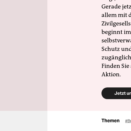
Gerade jet
allem mit d
Zivilgesell
beginnt im
selbstverw
Schutz und 
zugänglich
Finden Sie
Aktion.
Jetzt u
Themen
#Be