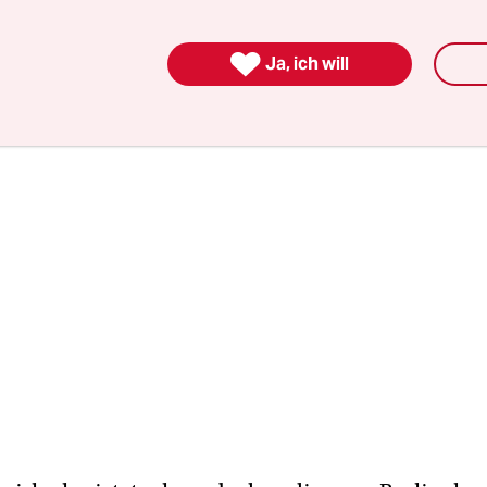
t. Dafür hat Chatrian mit „Encounters“ einen zwe
installiert, wo 15 Filme mit besonderer Ästhetik 

Ja, ich will