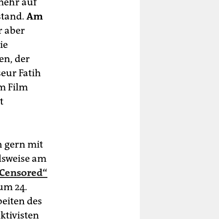
 mehr auf
stand.
Am
 aber
ie
en, der
eur Fatih
m Film
t
h gern mit
lsweise am
Censored“
um 24.
beiten des
ktivisten