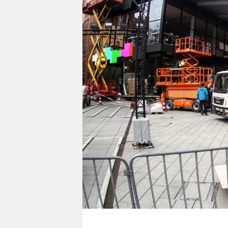
berlin
nord
wahrheit
verlag
verlag
veranstaltungen
shop
fragen & hilfe
unterstützen
abo
genossenschaft