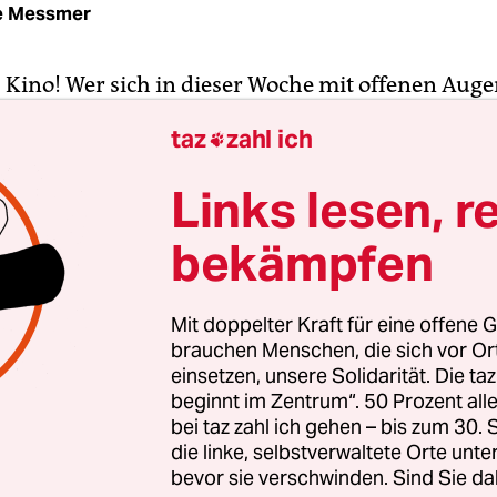
e Messmer
, Kino! Wer sich in dieser Woche mit offenen Aug
bewegt, der wird wohl kaum drum herumkommen,
taz
zahl ich

ale
auseinanderzusetzen, den
70. Internationale
ielen
, die am
Donnerstag
feierlich eröffnet werd
Links lesen, r
n Filmfestivals in Cannes und Venedig zu den wic
bekämpfen
hören. Auch deshalb lohnt sich der Blick: Es ist di
mit der neuen Doppelspitze Carlo Chatrian und Ma
.
Mit doppelter Kraft für eine offene G
brauchen Menschen, die sich vor O
amm mit allen Terminen
ist natürlich längst ersc
einsetzen, unsere Solidarität. Die ta
beginnt im Zentrum“. 50 Prozent a
niges verändert. Nicht nur, dass mit 340 Filmen 
bei taz zahl ich gehen – bis zum 30
rt gehen als vergangenes Jahr, auch wurde die Ka
die linke, selbstverwaltete Orte unte
kurrenz“, das „Kulinarische Kino“ und die „Nativ
bevor sie verschwinden. Sind Sie da