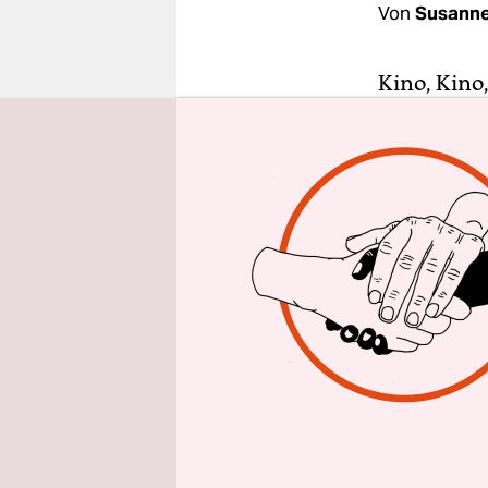
epaper login
Von
Susann
Kino, Kino
die Stadt 
der
Berlin
Filmfestsp
den ältere
der Welt ge
Berlinale 
Rissenbeek
Das Progr
hat sich ei
an den Sta
„Außer Kon