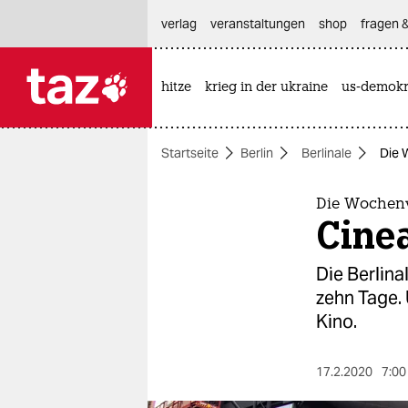
hautnavigation anspringen
hauptinhalt anspringen
footer anspringen
verlag
veranstaltungen
shop
fragen &
hitze
krieg in der ukraine
us-demokr

taz zahl ich
taz zahl ich
Startseite
Berlin
Berlinale
Die 
themen
politik
Die Wochenv
Cinea
öko
Die Berlina
gesellschaft
zehn Tage. 
Kino.
kultur
sport
17.2.2020
7:00