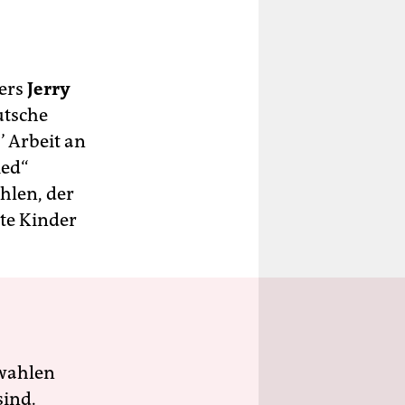
ers
Jerry
utsche
’ Arbeit an
ied“
hlen, der
rte Kinder
wahlen
sind.