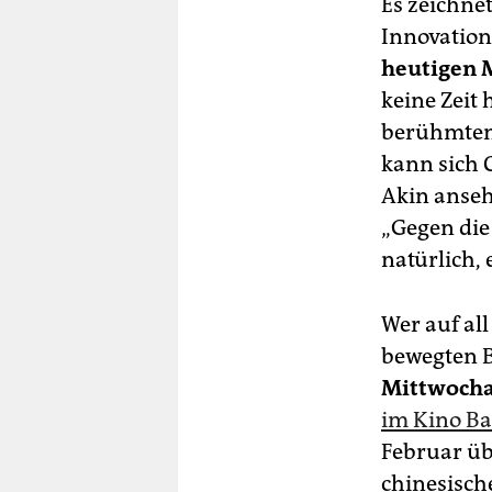
Es zeichnet
Innovation
heutigen 
keine Zeit 
berühmten 
kann sich 
Akin anseh
„Gegen die
natürlich, 
Wer auf al
bewegten B
Mittwoch
im Kino B
Februar üb
chinesisch