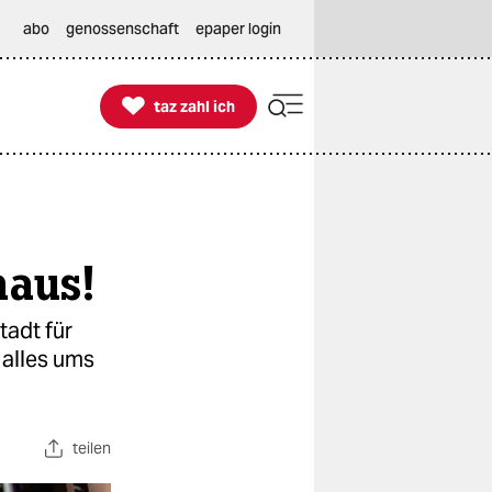
abo
genossenschaft
epaper login

taz zahl ich
taz zahl ich
haus!
tadt für
 alles ums
teilen