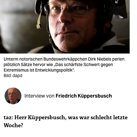
berlin
nord
wahrheit
verlag
verlag
Unterm notorischen Bundeswehrkäppchen Dirk Niebels perlen
plötzlich Sätze hervor wie „Das schärfste Schwert gegen
veranstaltungen
Extremismus ist Entwicklungspolitik“.
Bild: dapd
shop
fragen & hilfe
Interview von
Friedrich Küppersbusch
unterstützen
abo
taz: Herr Küppersbusch, was war schlecht letzte
Woche?
genossenschaft