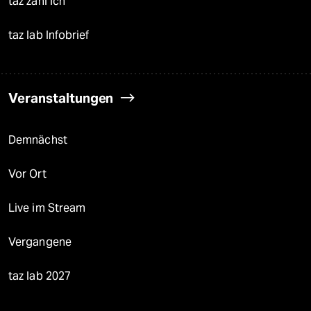
taz zahl ich
taz lab Infobrief
Veranstaltungen
Demnächst
Vor Ort
Live im Stream
Vergangene
taz lab 2027