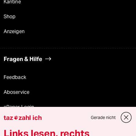
Kantine
Shop
Anzeigen
Fragen & Hilfe
Feedback
Aboservice
ePaper Login
taz
zahl ich
Gerade nicht

Downloads für Abonnierende
Links lesen, rechts