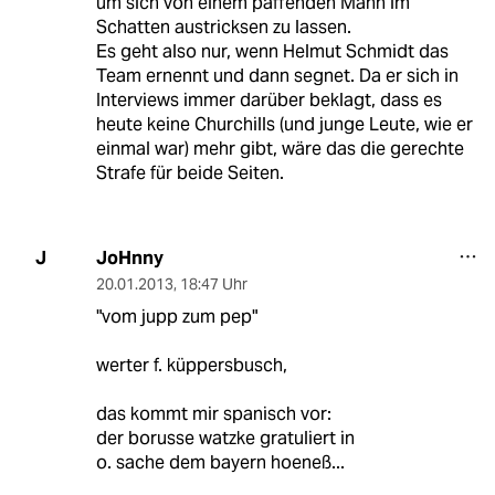
um sich von einem paffenden Mann im
Schatten austricksen zu lassen.
Es geht also nur, wenn Helmut Schmidt das
Team ernennt und dann segnet. Da er sich in
Interviews immer darüber beklagt, dass es
heute keine Churchills (und junge Leute, wie er
einmal war) mehr gibt, wäre das die gerechte
Strafe für beide Seiten.
JoHnny
J
20.01.2013
,
18:47 Uhr
"vom jupp zum pep"
werter f. küppersbusch,
das kommt mir spanisch vor:
der borusse watzke gratuliert in
o. sache dem bayern hoeneß...