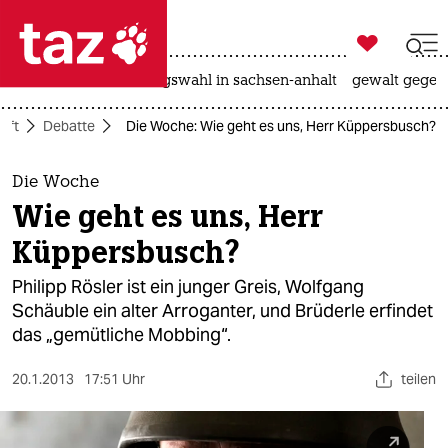

taz zahl ich
hitze
surfen
landtagswahl in sachsen-anhalt
gewalt gegen

taz zahl ich
aft
Debatte
Die Woche: Wie geht es uns, Herr Küppersbusch?
taz zahl ich
themen
Die Woche
Wie geht es uns, Herr
politik
Küppersbusch?
öko
Philipp Rösler ist ein junger Greis, Wolfgang
Schäuble ein alter Arroganter, und Brüderle erfindet
gesellschaft
das „gemütliche Mobbing“.
kultur
20.1.2013
17:51 Uhr
teilen
sport