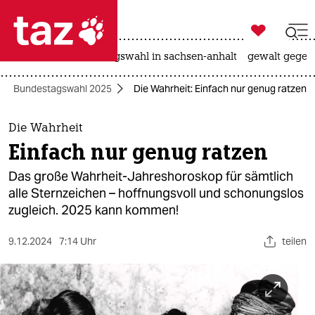

taz zahl ich
hitze
surfen
landtagswahl in sachsen-anhalt
gewalt gegen

taz zahl ich
Bundestagswahl 2025
Die Wahrheit: Einfach nur genug ratzen
taz zahl ich
themen
Die Wahrheit
Einfach nur genug ratzen
politik
Das große Wahrheit-Jahreshoroskop für sämtlich
öko
alle Sternzeichen – hoffnungsvoll und schonungslos
zugleich. 2025 kann kommen!
gesellschaft
9.12.2024
7:14 Uhr
teilen
kultur
sport