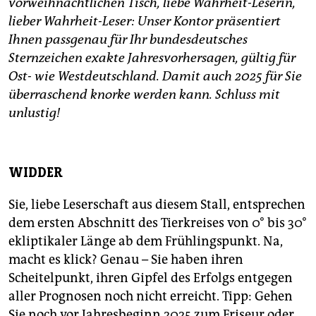
vorweihnachtlichen Tisch, liebe Wahrheit-Leserin,
epaper login
lieber Wahrheit-Leser: Unser Kontor präsentiert
Ihnen passgenau für Ihr bundesdeutsches
Sternzeichen exakte Jahresvorhersagen, gültig für
Ost- wie Westdeutschland. Damit auch 2025 für Sie
überraschend knorke werden kann. Schluss mit
unlustig!
WIDDER
Sie, liebe Leserschaft aus diesem Stall, entsprechen
dem ersten Abschnitt des Tierkreises von 0° bis 30°
ekliptikaler Länge ab dem Frühlingspunkt. Na,
macht es klick? Genau – Sie haben ihren
Scheitelpunkt, ihren Gipfel des Erfolgs entgegen
aller Prognosen noch nicht erreicht. Tipp: Gehen
Sie noch vor Jahresbeginn 2025 zum Friseur oder