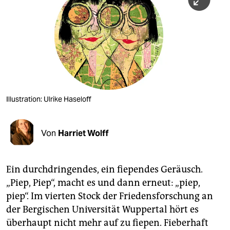
berlin
nord
wahrheit
verlag
verlag
Illustration: Ulrike Haseloff
veranstaltungen
shop
Von
Harriet Wolff
fragen & hilfe
Ein durchdringendes, ein fiependes Geräusch.
unterstützen
„Piep, Piep“, macht es und dann erneut: „piep,
abo
piep“. Im vierten Stock der Friedensforschung an
der Bergischen Universität Wuppertal hört es
genossenschaft
überhaupt nicht mehr auf zu fiepen. Fieberhaft