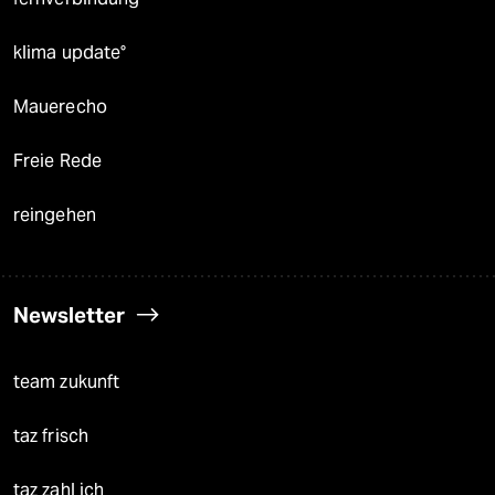
klima update°
Mauerecho
Freie Rede
reingehen
Newsletter
team zukunft
taz frisch
taz zahl ich