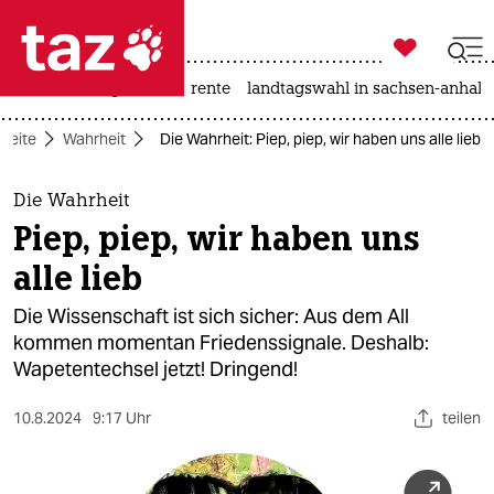

taz zahl ich
hitze
niedrigwasser
rente
landtagswahl in sachsen-anhalt

taz zahl ich
tseite
Wahrheit
Die Wahrheit: Piep, piep, wir haben uns alle lieb
taz zahl ich
themen
Die Wahrheit
Piep, piep, wir haben uns
politik
alle lieb
öko
Die Wissenschaft ist sich sicher: Aus dem All
kommen momentan Friedenssignale. Deshalb:
gesellschaft
Wapetentechsel jetzt! Dringend!
kultur
10.8.2024
9:17 Uhr
teilen
sport