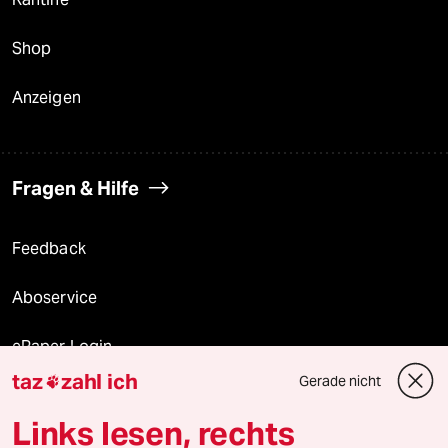
Shop
Anzeigen
Fragen & Hilfe
Feedback
Aboservice
ePaper Login
taz
zahl ich
Gerade nicht

Downloads für Abonnierende
Links lesen, rechts