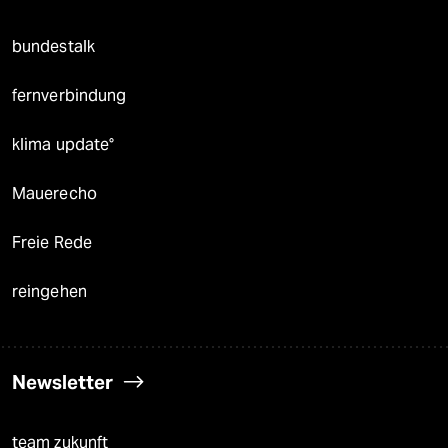
bundestalk
fernverbindung
klima update°
Mauerecho
Freie Rede
reingehen
Newsletter
team zukunft