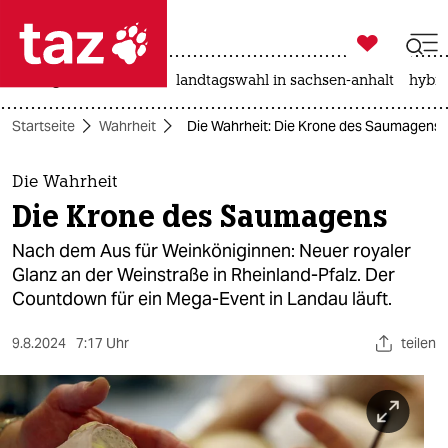

taz zahl ich
niedrigwasser
rente
landtagswahl in sachsen-anhalt
hybri

taz zahl ich
Startseite
Wahrheit
Die Wahrheit: Die Krone des Saumagens
taz zahl ich
themen
Die Wahrheit
Die Krone des Saumagens
politik
Nach dem Aus für Weinköniginnen: Neuer royaler
öko
Glanz an der Weinstraße in Rheinland-Pfalz. Der
Countdown für ein Mega-Event in Landau läuft.
gesellschaft
9.8.2024
7:17 Uhr
teilen
kultur
sport