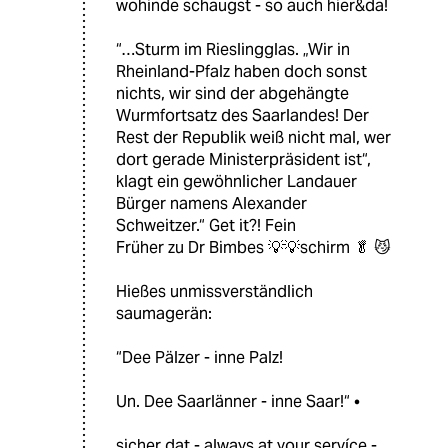
wohinde schaugst - so auch hier&da!
“…Sturm im Rieslingglas. „Wir in
Rheinland-Pfalz haben doch sonst
nichts, wir sind der abgehängte
Wurmfortsatz des Saarlandes! Der
Rest der Republik weiß nicht mal, wer
dort gerade Ministerpräsident ist“,
klagt ein gewöhnlicher Landauer
Bürger namens Alexander
Schweitzer.“ Get it?! Fein
Früher zu Dr Bimbes 💡💡schirm 🥬 😼
Hießes unmissverständlich
saumagerän:
“Dee Pälzer - inne Palz!
Un. Dee Saarlänner - inne Saar!“ •
sicher dat - always at your servíce -