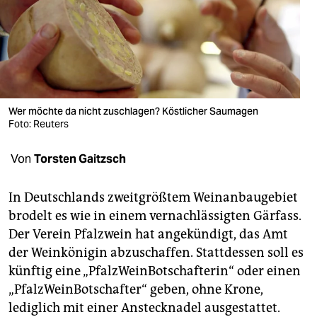
berlin
nord
wahrheit
verlag
Wer möchte da nicht zuschlagen? Köstlicher Saumagen
verlag
Foto: Reuters
veranstaltungen
Von
Torsten Gaitzsch
shop
In Deutschlands zweitgrößtem Weinanbaugebiet
fragen & hilfe
brodelt es wie in einem vernachlässigten Gärfass.
Der Verein Pfalzwein hat angekündigt, das Amt
unterstützen
der Weinkönigin abzuschaffen. Stattdessen soll es
abo
künftig eine „PfalzWeinBotschafterin“ oder einen
„PfalzWeinBotschafter“ geben, ohne Krone,
genossenschaft
lediglich mit einer Anstecknadel ausgestattet.