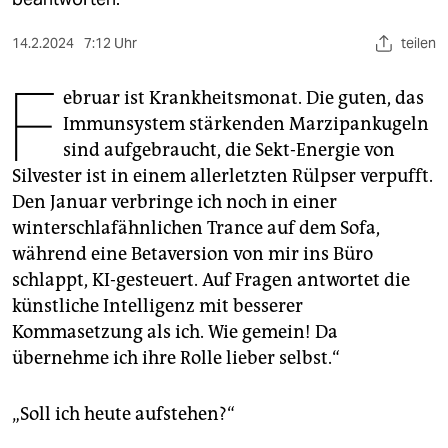
berlin
nord
14.2.2024
7:12 Uhr
teilen
F
wahrheit
ebruar ist Krankheitsmonat. Die guten, das
Immunsystem stärkenden Marzipankugeln
verlag
sind aufgebraucht, die Sekt-Energie von
Silvester ist in einem allerletzten Rülpser verpufft.
verlag
Den Januar verbringe ich noch in einer
veranstaltungen
winterschlafähnlichen Trance auf dem Sofa,
während eine Betaversion von mir ins Büro
shop
schlappt, KI-gesteuert. Auf Fragen antwortet die
fragen & hilfe
künstliche Intelligenz mit besserer
unterstützen
Kommasetzung als ich. Wie gemein! Da
übernehme ich ihre Rolle lieber selbst.“
abo
genossenschaft
„Soll ich heute aufstehen?“