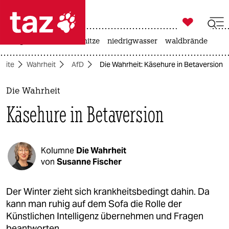

taz zahl ich
krieg in der ukraine
hitze
niedrigwasser
waldbrände

taz zahl ich
seite
Wahrheit
AfD
Die Wahrheit: Käsehure in Betaversion
taz zahl ich
themen
Die Wahrheit
Käsehure in Betaversion
politik
öko
Kolumne
Die Wahrheit
gesellschaft
von
Susanne Fischer
kultur
Der Winter zieht sich krankheitsbedingt dahin. Da
kann man ruhig auf dem Sofa die Rolle der
sport
Künstlichen Intelligenz übernehmen und Fragen
beantworten.