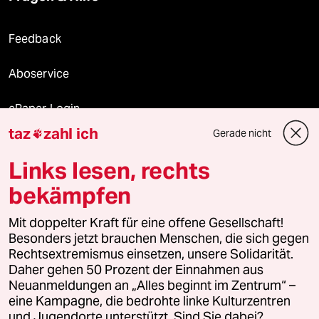
Feedback
Aboservice
ePaper Login
taz
zahl ich
Gerade nicht

Downloads für Abonnierende
Links lesen, rechts
bekämpfen
© 2026 taz Verlags und Vertriebs GmbH
Mit doppelter Kraft für eine offene Gesellschaft!
Alle Rechte vorbehalten. Bei rechtlichen Fragen oder für Genehmigungen
wenden Sie sich bitte an
lizenzen@taz.de
Besonders jetzt brauchen Menschen, die sich gegen
Rechtsextremismus einsetzen, unsere Solidarität.
Daher gehen 50 Prozent der Einnahmen aus
Feedback
Redaktionsstatut
Kommune-Richtlinien
KI-
Neuanmeldungen an „Alles beginnt im Zentrum“ –
eine Kampagne, die bedrohte linke Kulturzentren
Leitlinie
Informant
Datenschutz
Impressum
AGB
und Jugendorte unterstützt. Sind Sie dabei?