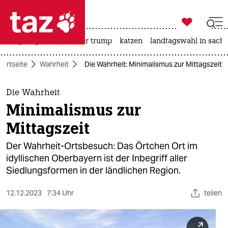

taz zahl ich
bergsteigen
usa unter trump
katzen
landtagswahl in sachs

taz zahl ich
tartseite
Wahrheit
Die Wahrheit: Minimalismus zur Mittagszeit
taz zahl ich
themen
Die Wahrheit
Minimalismus zur
politik
Mittagszeit
öko
Der Wahrheit-Ortsbesuch: Das Örtchen Ort im
idyllischen Oberbayern ist der Inbegriff aller
gesellschaft
Siedlungsformen in der ländlichen Region.
kultur
12.12.2023
7:34 Uhr
teilen
sport