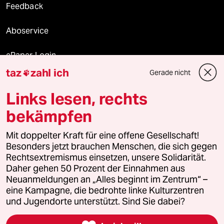
Feedback
Aboservice
ePaper Login
taz
zahl ich
Gerade nicht

Downloads für Abonnierende
Links lesen, rechts
bekämpfen
© 2026 taz Verlags und Vertriebs GmbH
Mit doppelter Kraft für eine offene Gesellschaft!
Alle Rechte vorbehalten. Bei rechtlichen Fragen oder für Genehmigungen
wenden Sie sich bitte an
lizenzen@taz.de
Besonders jetzt brauchen Menschen, die sich gegen
Rechtsextremismus einsetzen, unsere Solidarität.
Daher gehen 50 Prozent der Einnahmen aus
Feedback
Redaktionsstatut
Kommune-Richtlinien
KI-
Neuanmeldungen an „Alles beginnt im Zentrum“ –
eine Kampagne, die bedrohte linke Kulturzentren
Leitlinie
Informant
Datenschutz
Impressum
AGB
und Jugendorte unterstützt. Sind Sie dabei?
Seitenwende
Einwilligungen widerrufen (Ads)