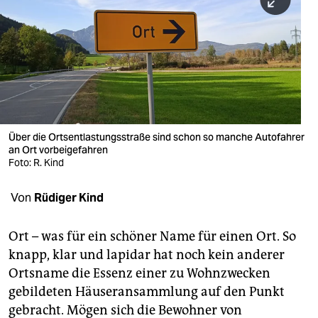
berlin
nord
wahrheit
verlag
verlag
Über die Ortsentlastungsstraße sind schon so manche Autofahrer
an Ort vorbeigefahren
veranstaltungen
Foto: R. Kind
shop
Von
Rüdiger Kind
fragen & hilfe
unterstützen
Ort – was für ein schöner Name für einen Ort. So
knapp, klar und lapidar hat noch kein anderer
abo
Ortsname die Essenz einer zu Wohnzwecken
gebildeten Häuseransammlung auf den Punkt
genossenschaft
gebracht. Mögen sich die Bewohner von