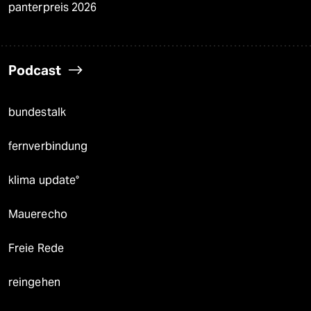
panterpreis 2026
Podcast
bundestalk
fernverbindung
klima update°
Mauerecho
Freie Rede
reingehen