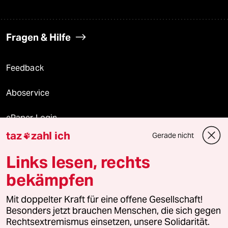
Fragen & Hilfe
Feedback
Aboservice
ePaper Login
taz
zahl ich
Gerade nicht

Downloads für Abonnierende
Links lesen, rechts
bekämpfen
© 2026 taz Verlags und Vertriebs GmbH
Mit doppelter Kraft für eine offene Gesellschaft!
Alle Rechte vorbehalten. Bei rechtlichen Fragen oder für Genehmigungen
wenden Sie sich bitte an
lizenzen@taz.de
Besonders jetzt brauchen Menschen, die sich gegen
Rechtsextremismus einsetzen, unsere Solidarität.