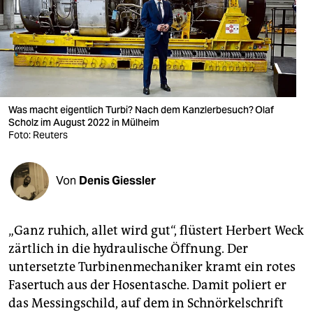
berlin
nord
wahrheit
verlag
Was macht eigentlich Turbi? Nach dem Kanzlerbesuch? Olaf
Scholz im August 2022 in Mülheim
verlag
Foto: Reuters
veranstaltungen
shop
Von
Denis Giessler
fragen & hilfe
„Ganz ruhich, allet wird gut“, flüstert Herbert Weck
unterstützen
zärtlich in die hydraulische Öffnung. Der
abo
untersetzte Turbinenmechaniker kramt ein rotes
Fasertuch aus der Hosentasche. Damit poliert er
genossenschaft
das Messingschild, auf dem in Schnörkelschrift