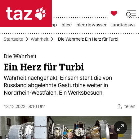

taz zahl ich
katzen
usa unter trump
hitze
niedrigwasser
landtagswahl

taz zahl ich
Startseite
Wahrheit
Die Wahrheit: Ein Herz für Turbi
taz zahl ich
themen
Die Wahrheit
Ein Herz für Turbi
politik
Wahrheit nachgehakt: Einsam steht die von
öko
Russland abgelehnte Gasturbine weiter in
Nordrhein-Westfalen. Ein Werksbesuch.
gesellschaft
13.12.2022
8:10 Uhr
teilen
kultur
sport