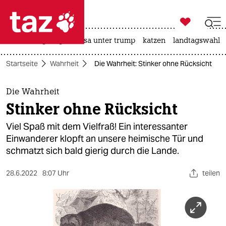

taz zahl ich
hitze
bergsteigen
usa unter trump
katzen
landtagswahl i

taz zahl ich
Startseite
Wahrheit
Die Wahrheit: Stinker ohne Rücksicht
taz zahl ich
themen
Die Wahrheit
Stinker ohne Rücksicht
politik
Viel Spaß mit dem Vielfraß! Ein interessanter
öko
Einwanderer klopft an unsere heimische Tür und
schmatzt sich bald gierig durch die Lande.
gesellschaft
28.6.2022
8:07 Uhr
teilen
kultur
sport