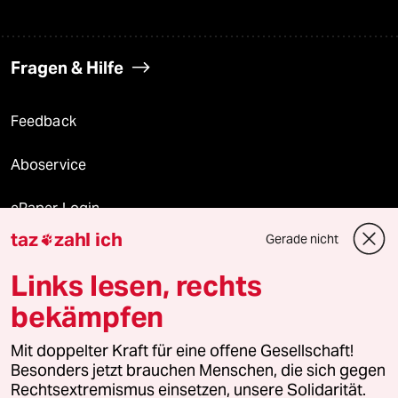
Fragen & Hilfe
Feedback
Aboservice
ePaper Login
taz
zahl ich
Gerade nicht

Downloads für Abonnierende
Links lesen, rechts
bekämpfen
© 2026 taz Verlags und Vertriebs GmbH
Mit doppelter Kraft für eine offene Gesellschaft!
Alle Rechte vorbehalten. Bei rechtlichen Fragen oder für Genehmigungen
wenden Sie sich bitte an
lizenzen@taz.de
Besonders jetzt brauchen Menschen, die sich gegen
Rechtsextremismus einsetzen, unsere Solidarität.