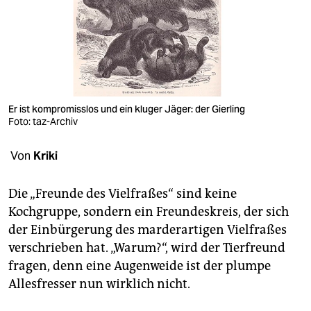
berlin
nord
wahrheit
verlag
Er ist kompromisslos und ein kluger Jäger: der Gierling
verlag
Foto: taz-Archiv
veranstaltungen
Von
Kriki
shop
Die „Freunde des Vielfraßes“ sind keine
fragen & hilfe
Kochgruppe, sondern ein Freundeskreis, der sich
der Einbürgerung des marderartigen Vielfraßes
unterstützen
verschrieben hat. „Warum?“, wird der Tierfreund
abo
fragen, denn eine Augenweide ist der plumpe
Allesfresser nun wirklich nicht.
genossenschaft