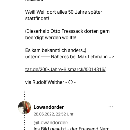
Weil! Weil dort alles 50 Jahre später
stattfindet!
(Dieserhalb Otto Fresssack dorten gern
beerdigt werden wollte!
Es kam bekanntlich anders.;)
unterm—— Näheres bei Max Lehmann =>
taz.de/200-Jahre-Bismarck/!5014316/
via Rudolf Walther - 🧐 -
Lowandorder
28.06.2022
,
22:52 Uhr
@Lowandorder:
Ins Bild gesetzt - der Fressend Narr