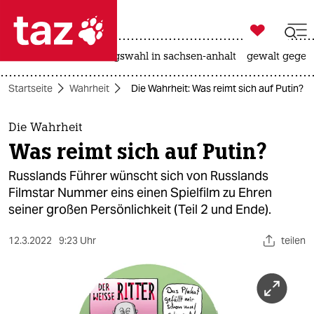

taz zahl ich
hitze
surfen
landtagswahl in sachsen-anhalt
gewalt gegen

taz zahl ich
Startseite
Wahrheit
Die Wahrheit: Was reimt sich auf Putin?
taz zahl ich
themen
Die Wahrheit
Was reimt sich auf Putin?
politik
Russlands Führer wünscht sich von Russlands
öko
Filmstar Nummer eins einen Spielfilm zu Ehren
seiner großen Persönlichkeit (Teil 2 und Ende).
gesellschaft
12.3.2022
9:23 Uhr
teilen
kultur
sport