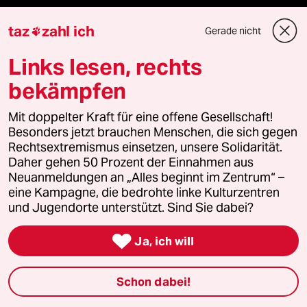
Demnächst
taz
zahl ich
Gerade nicht

Links lesen, rechts
Vor Ort
bekämpfen
Live im Stream
Mit doppelter Kraft für eine offene Gesellschaft!
Vergangene
Besonders jetzt brauchen Menschen, die sich gegen
Rechtsextremismus einsetzen, unsere Solidarität.
Daher gehen 50 Prozent der Einnahmen aus
taz lab 2027
Neuanmeldungen an „Alles beginnt im Zentrum“ –
eine Kampagne, die bedrohte linke Kulturzentren
und Jugendorte unterstützt. Sind Sie dabei?
Mehr taz Lesestoff

Ja, ich will
taz Blogs
Schon dabei!
taz FUTURZWEI