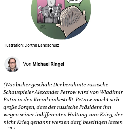
berlin
nord
wahrheit
verlag
Illustration: Dorthe Landschulz
verlag
veranstaltungen
Von
Michael Ringel
shop
(Was bisher geschah: Der berühmte russische
fragen & hilfe
Schauspieler Alexander Petrow wird von Wladimir
unterstützen
Putin in den Kreml einbestellt. Petrow macht sich
große Sorgen, dass der russische Präsident ihn
abo
wegen seiner indifferenten Haltung zum Krieg, der
genossenschaft
nicht Krieg genannt werden darf, beseitigen lassen