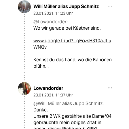
Willi Müller alias Jupp Schmitz
23.01.2021
,
11:23 Uhr
@Lowandorder:
Wo wir gerade bei Kästner sind,
www.google.fr/url?...gEozsH310aJtIu
WNQv
Kennst du das Land, wo die Kanonen
blühn...
Lowandorder
23.01.2021
,
11:37 Uhr
@Willi Müller alias Jupp Schmitz:
Danke.
Unsere 2 WK gestählte alte Dame*04
gebrauchte mein obiges Zitat in
genau dieser Richtung & KRIKI -