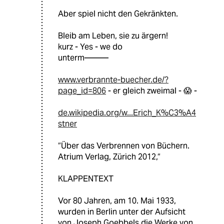
Aber spiel nicht den Gekränkten.
Bleib am Leben, sie zu ärgern!
kurz - Yes - we do
unterm———
www.verbrannte-buecher.de/?
page_id=806
- er gleich zweimal - 😱 -
de.wikipedia.org/w...Erich_K%C3%A4
stner
“Über das Verbrennen von Büchern.
Atrium Verlag, Zürich 2012,“
KLAPPENTEXT
Vor 80 Jahren, am 10. Mai 1933,
wurden in Berlin unter der Aufsicht
von Joseph Goebbels die Werke von