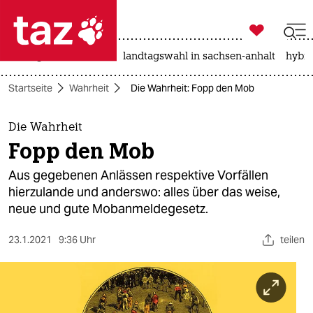

taz zahl ich
niedrigwasser
rente
landtagswahl in sachsen-anhalt
hybri

taz zahl ich
Startseite
Wahrheit
Die Wahrheit: Fopp den Mob
taz zahl ich
themen
Die Wahrheit
Fopp den Mob
politik
Aus gegebenen Anlässen respektive Vorfällen
öko
hierzulande und anderswo: alles über das weise,
neue und gute Mobanmeldegesetz.
gesellschaft
23.1.2021
9:36 Uhr
teilen
kultur
sport