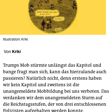
berlin
nord
wahrheit
verlag
Illustration: Kriki
verlag
Von
Kriki
veranstaltungen
shop
Trumps Mob stürmte unlängst das Kapitol und
bange fragt man sich, kann das hierzulande auch
fragen & hilfe
passieren? Natürlich nicht, denn erstens haben
unterstützen
wir kein Kapitol und zweitens ist die
unangemeldete Mobbildung bei uns verboten. Das
abo
verdanken wir dem unangemeldeten Sturm auf
genossenschaft
die Reichstagsstufen, der von drei entschlossenen
Polizisten aufgehalten werden konnte.