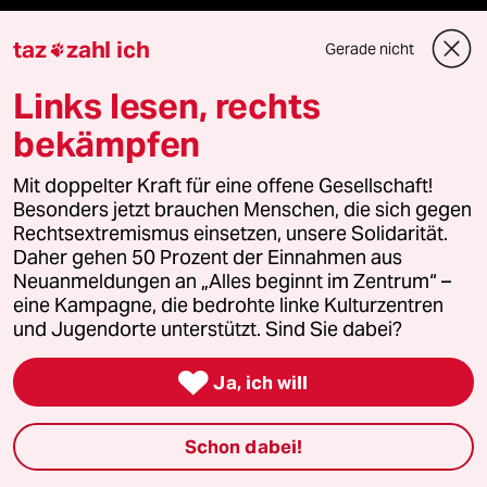
Ceuta
taz
zahl ich
Gerade nicht

Hitze
Links lesen, rechts
bekämpfen
Verlag
Mit doppelter Kraft für eine offene Gesellschaft!
Besonders jetzt brauchen Menschen, die sich gegen
Rechtsextremismus einsetzen, unsere Solidarität.
Aktuelles
Daher gehen 50 Prozent der Einnahmen aus
Neuanmeldungen an „Alles beginnt im Zentrum“ –
Hausblog
eine Kampagne, die bedrohte linke Kulturzentren
und Jugendorte unterstützt. Sind Sie dabei?
Die Seitenwende

Ja, ich will
Stellen
Schon dabei!
Presse