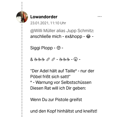
Lowandorder
23.01.2021
,
11:10 Uhr
@Willi Müller alias Jupp Schmitz:
anschließe mich - ex&hopp - 😂 -
Siggi Plopp - 🤑 -
& ☕️☕️☕️ 🥖 🥖 - ☕️☕️☕️ - 🤫 -
“Der Adel hält auf Taille* - nur der
Pöbel frißt sich satt!“
* - Warnung vor Selbstschüssen
Diesen Rat will ich Dir geben:
Wenn Du zur Pistole greifst
und den Kopf hinhältst und kneifst!