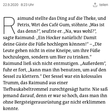
berlin
22.9.2020
8:23 Uhr
teilen
nord
R
aimund stellte das Ding auf die Theke, und
wahrheit
Petris, Wirt des Café Gum, stöhnte. „Was ist
das denn?“, seufzte er. „Na, was wohl?“,
verlag
sagte Raimund: „Ein Hocker natürlich! Damit
verlag
deine Gäste die Füße hochlegen können!“ – „Die
Leute gehen nicht in eine Kneipe, um ihre Füße
veranstaltungen
hochzulegen, sondern um Bier zu trinken.“
shop
Raimund ließ sich nicht entmutigen. „Außerdem“,
fuhr er fort, „kann man ihn benutzen, um auf den
fragen & hilfe
Sessel zu klettern.“ Der Sessel war ein kolossales
unterstützen
Trumm, das Raimund aus einer
Tiefbaukabeltrommel zurechtgesägt hatte. Nie saß
abo
jemand darauf, denn er war so hoch, dass man ihn
ohne Bergsteigerausrüstung gar nicht erklimmen
genossenschaft
konnte.