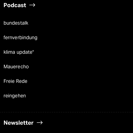
Podcast
bundestalk
fernverbindung
klima update°
Mauerecho
Freie Rede
reingehen
Newsletter