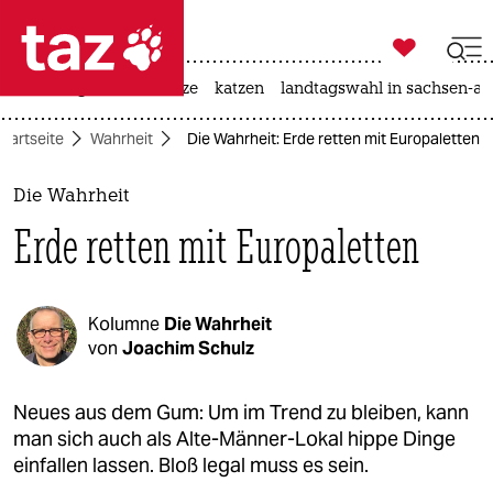

taz zahl ich
iran-krieg
ceuta
hitze
katzen
landtagswahl in sachsen-an

taz zahl ich
Startseite
Wahrheit
Die Wahrheit: Erde retten mit Europaletten
taz zahl ich
themen
Die Wahrheit
Erde retten mit Europaletten
politik
öko
Kolumne
Die Wahrheit
gesellschaft
von
Joachim Schulz
kultur
Neues aus dem Gum: Um im Trend zu bleiben, kann
man sich auch als Alte-Männer-Lokal hippe Dinge
sport
einfallen lassen. Bloß legal muss es sein.