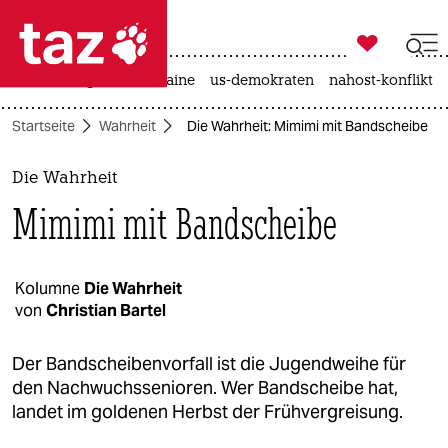

taz zahl ich
hitze
krieg in der ukraine
us-demokraten
nahost-konflikt

taz zahl ich
Startseite
Wahrheit
Die Wahrheit: Mimimi mit Bandscheibe
taz zahl ich
themen
Die Wahrheit
Mimimi mit Bandscheibe
politik
öko
Kolumne
Die Wahrheit
von
Christian Bartel
gesellschaft
kultur
Der Bandscheibenvorfall ist die Jugendweihe für
den Nachwuchssenioren. Wer Bandscheibe hat,
sport
landet im goldenen Herbst der Frühvergreisung.