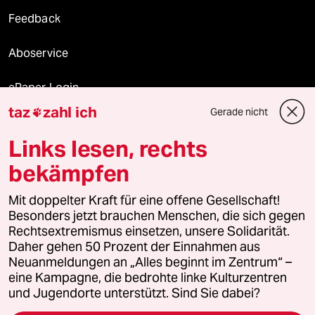
Feedback
Aboservice
ePaper Login
taz
zahl ich
Gerade nicht

Downloads für Abonnierende
Links lesen, rechts
bekämpfen
© 2026 taz Verlags und Vertriebs GmbH
Mit doppelter Kraft für eine offene Gesellschaft!
Alle Rechte vorbehalten. Bei rechtlichen Fragen oder für Genehmigungen
wenden Sie sich bitte an
lizenzen@taz.de
Besonders jetzt brauchen Menschen, die sich gegen
Rechtsextremismus einsetzen, unsere Solidarität.
Daher gehen 50 Prozent der Einnahmen aus
Feedback
Redaktionsstatut
Kommune-Richtlinien
KI-
Neuanmeldungen an „Alles beginnt im Zentrum“ –
eine Kampagne, die bedrohte linke Kulturzentren
Leitlinie
Informant
Datenschutz
Impressum
AGB
und Jugendorte unterstützt. Sind Sie dabei?