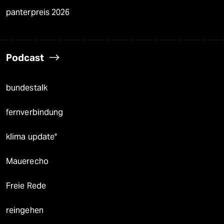
panterpreis 2026
Podcast
bundestalk
fernverbindung
klima update°
Mauerecho
Freie Rede
reingehen