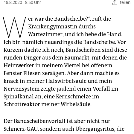
berlin
19.8.2020
9:50 Uhr
teilen
W
nord
er war die Bandscheibe?“, ruft die
Krankengymnastin durchs
wahrheit
Wartezimmer, und ich hebe die Hand.
verlag
Ich bin nämlich neuerdings die Bandscheibe. Vor
Kurzem dachte ich noch, Bandscheiben sind diese
verlag
runden Dinger aus dem Baumarkt, mit denen die
veranstaltungen
Heimwerker in meinem Viertel bei offenem
Fenster Fliesen zersägen. Aber dann machte es
shop
knack in meiner Halswirbelsäule und mein
fragen & hilfe
Nervensystem zeigte jaulend einen Vorfall im
Spinalkanal an, eine Kernschmelze im
unterstützen
Schrottreaktor meiner Wirbelsäule.
abo
Der Bandscheibenvorfall ist aber nicht nur
genossenschaft
Schmerz-GAU, sondern auch Übergangsritus, die