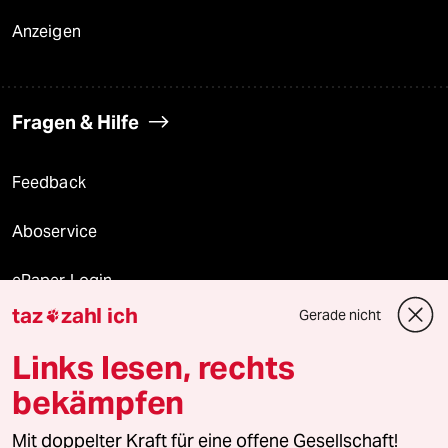
Anzeigen
Fragen & Hilfe
Feedback
Aboservice
ePaper Login
taz
zahl ich
Gerade nicht

Downloads für Abonnierende
Links lesen, rechts
bekämpfen
© 2026 taz Verlags und Vertriebs GmbH
Mit doppelter Kraft für eine offene Gesellschaft!
Alle Rechte vorbehalten. Bei rechtlichen Fragen oder für Genehmigungen