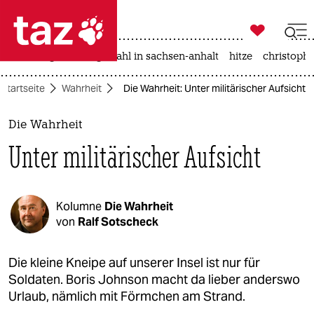

taz zahl ich
iran-krieg
landtagswahl in sachsen-anhalt
hitze
christophe

taz zahl ich
Startseite
Wahrheit
Die Wahrheit: Unter militärischer Aufsicht
taz zahl ich
themen
Die Wahrheit
Unter militärischer Aufsicht
politik
öko
Kolumne
Die Wahrheit
gesellschaft
von
Ralf Sotscheck
kultur
Die kleine Kneipe auf unserer Insel ist nur für
Soldaten. Boris Johnson macht da lieber anderswo
sport
Urlaub, nämlich mit Förmchen am Strand.