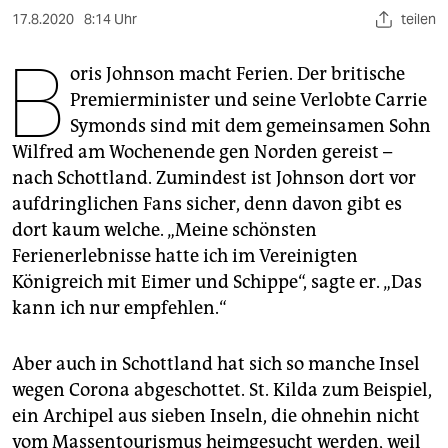
berlin
17.8.2020
8:14 Uhr
teilen
nord
B
oris Johnson macht Ferien. Der britische
wahrheit
Premierminister und seine Verlobte Carrie
Sy­monds sind mit dem gemeinsamen Sohn
verlag
Wilfred am Wochenende gen Norden gereist –
verlag
nach Schottland. Zumindest ist Johnson dort vor
aufdringlichen Fans sicher, denn davon gibt es
veranstaltungen
dort kaum welche. „Meine schönsten
shop
Ferienerlebnisse hatte ich im Vereinigten
Königreich mit Eimer und Schippe“, sagte er. „Das
fragen & hilfe
kann ich nur empfehlen.“
unterstützen
Aber auch in Schottland hat sich so manche Insel
abo
wegen Corona abgeschottet. St. Kilda zum Beispiel,
genossenschaft
ein Archipel aus sieben Inseln, die ohnehin nicht
vom Massentourismus heimgesucht werden, weil