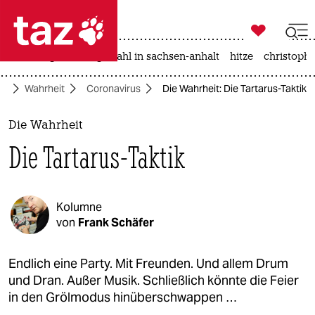

taz zahl ich
iran-krieg
landtagswahl in sachsen-anhalt
hitze
christophe

taz zahl ich
te
Wahrheit
Coronavirus
Die Wahrheit: Die Tartarus-Taktik
taz zahl ich
themen
Die Wahrheit
Die Tartarus-Taktik
politik
öko
Kolumne
gesellschaft
von
Frank Schäfer
kultur
Endlich eine Party. Mit Freunden. Und allem Drum
und Dran. Außer Musik. Schließlich könnte die Feier
sport
in den Grölmodus hinüberschwappen …