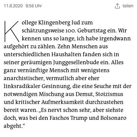
berlin
11.8.2020
8:56 Uhr
teilen
nord
K
ollege Klingenberg lud zum
wahrheit
schätzungsweise 100. Geburtstag ein. Wir
kennen uns so lange, ich habe irgendwann
verlag
aufgehört zu zählen. Zehn Menschen aus
verlag
unterschiedlichen Haushalten fanden sich in
seiner geräumigen Junggesellenbude ein. Alles
veranstaltungen
ganz vernünftige Mensch mit wenigstens
shop
anarchistischer, vermutlich aber eher
linksradikaler Gesinnung, die eine Seuche mit der
fragen & hilfe
notwendigen Mischung aus Demut, Stoizismus
unterstützen
und kritischer Aufmerksamkeit durchzustehen
bereit waren. „Es nervt schon sehr, aber siehste
abo
doch, was bei den Faschos Trump und Bolsonaro
abgeht.“
genossenschaft