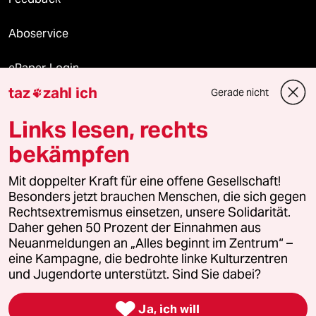
Aboservice
ePaper Login
taz
zahl ich
Gerade nicht

Downloads für Abonnierende
Links lesen, rechts
bekämpfen
© 2026 taz Verlags und Vertriebs GmbH
Mit doppelter Kraft für eine offene Gesellschaft!
Alle Rechte vorbehalten. Bei rechtlichen Fragen oder für Genehmigungen
wenden Sie sich bitte an
lizenzen@taz.de
Besonders jetzt brauchen Menschen, die sich gegen
Rechtsextremismus einsetzen, unsere Solidarität.
Daher gehen 50 Prozent der Einnahmen aus
Feedback
Redaktionsstatut
Kommune-Richtlinien
KI-
Neuanmeldungen an „Alles beginnt im Zentrum“ –
eine Kampagne, die bedrohte linke Kulturzentren
Leitlinie
Informant
Datenschutz
Impressum
AGB
und Jugendorte unterstützt. Sind Sie dabei?
Seitenwende
Einwilligungen widerrufen (Ads)

Ja, ich will