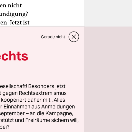
en nicht
kündigung?
n! Jetzt ist
Gerade nicht
a, mit einer
echts
 immer
 gar
gst du?
 viel arme
esellschaft! Besonders jetzt
nn wir alle
rt gegen Rechtsextremismus
herrschen
z kooperiert daher mit „Alles
ller Einnahmen aus Anmeldungen
. September – an die Kampagne,
rstützt und Freiräume sichern will,
bei?