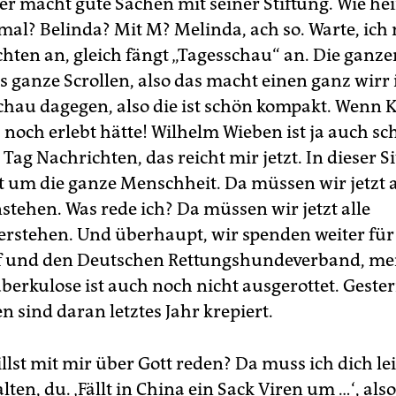
Der macht gute Sachen mit seiner Stiftung. Wie hei
mal? Belinda? Mit M? Melinda, ach so. Warte, ich
chten an, gleich fängt „Tagesschau“ an. Die ganz
s ganze Scrollen, also das macht einen ganz wirr
chau dagegen, also die ist schön kompakt. Wenn 
noch erlebt hätte! Wilhelm Wieben ist ja auch sch
Tag Nachrichten, das reicht mir jetzt. In dieser Si
zt um die ganze Menschheit. Da müssen wir jetzt a
ehen. Was rede ich? Da müssen wir jetzt alle
rstehen. Und überhaupt, wir spenden weiter für
f und den Deutschen Rettungshundeverband, m
berkulose ist auch noch nicht ausgerottet. Gester
en sind daran letztes Jahr krepiert.
lst mit mir über Gott reden? Da muss ich dich le
ten, du. ‚Fällt in China ein Sack Viren um …‘, also