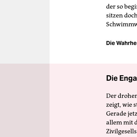
der so begi
sitzen doc
Schwimmwes
Die Wahrhei
Die Enga
Der drohe
zeigt, wie
Gerade jet
allem mit d
Zivilgesell