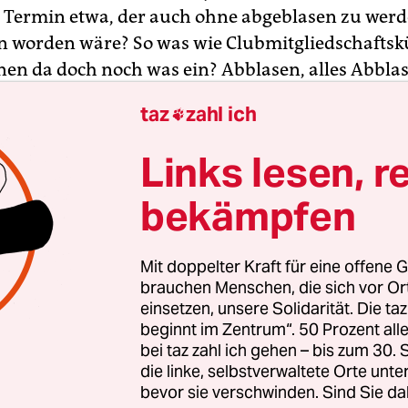
 Termin etwa, der auch ohne abgeblasen zu werd
n worden wäre? So was wie Club­mitgliedschafts
hnen da doch noch was ein? Abblasen, alles Abblase
zu. Wir verstehen uns.
taz
zahl ich

r eigentlich schon erzählt, dass ich jetzt stricke? J
Links lesen, r
el. Hallo, bist du noch dran? Räumt ihr nun auch
bekämpfen
h dem Essen den Geschirrspüler ein? Ach, ihr habt
 Armen, das ist gerade richtig übel, oder? Was sa
eme? Du hast recht, also der Habeck will ja ganz
Mit doppelter Kraft für eine offene G
den Inseln holen, also das finde ich gut. Auch we
brauchen Menschen, die sich vor O
 sein müssen, wegen der Hygiene und so. Und da 
einsetzen, unsere Solidarität. Die ta
beginnt im Zentrum“. 50 Prozent a
e Zustände auf diesen griechischen Inseln.
bei taz zahl ich gehen – bis zum 30
die linke, selbstverwaltete Orte unte
bevor sie verschwinden. Sind Sie da