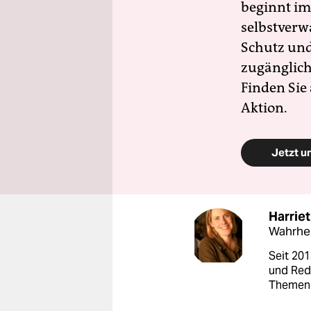
beginnt im
selbstverw
Schutz und 
zugänglich
Finden Sie
Aktion.
Jetzt u
Harriet
Wahrhei
Seit 201
und Red
Themen