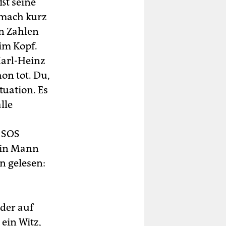
ßt seine
 mach kurz
en Zahlen
 im Kopf.
Karl-Heinz
on tot. Du,
tuation. Es
lle
 SOS
ein Mann
n gelesen:
ider auf
 ein Witz,