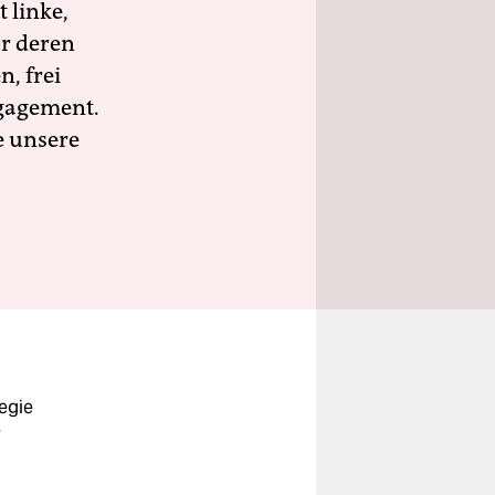
 linke,
ür deren
n, frei
ngagement.
e unsere
Regie
-