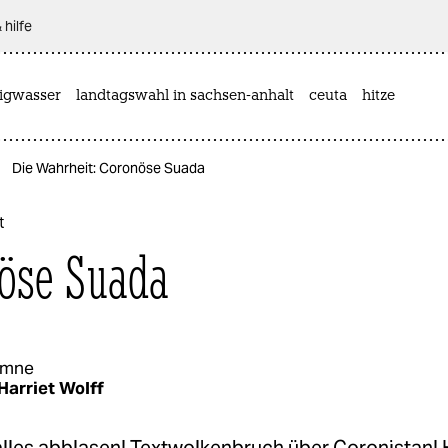
 hilfe
rigwasser
landtagswahl in sachsen-anhalt
ceuta
hitze
Die Wahrheit: Coronöse Suada
t
öse Suada
umne
Harriet Wolff