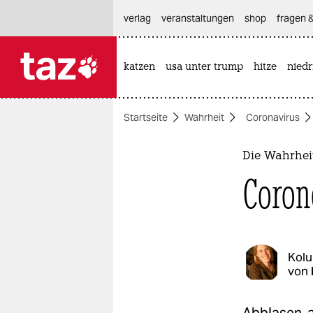
hautnavigation anspringen
hauptinhalt anspringen
footer anspringen
verlag
veranstaltungen
shop
fragen &
katzen
usa unter trump
hitze
nied

taz zahl ich
taz zahl ich
Startseite
Wahrheit
Coronavirus
themen
politik
Die Wahrhei
Coron
öko
gesellschaft
kultur
Kol
von
sport