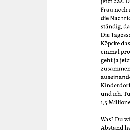
jetzt das. 
Frau noch 
die Nachri
ständig, da
Die Tagess
Köpcke das 
einmal pro 
geht ja jet
zusammenst
auseinande
Kinderdor
und ich. Tu
1,5 Million
Was? Du wil
Abstand hal