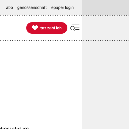
abo
genossenschaft
epaper login

taz zahl ich
taz zahl ich