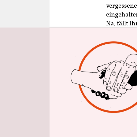
epaper login
vergessene
eingehalte
Na, fällt I
die Zeit da
Habe ich di
Stricklies
sofort nac
keinen? Ihr
Luxusprobl
Kinder von 
vorsichtig
ja schlimm