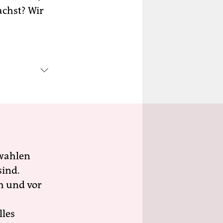
achst? Wir
wahlen
sind.
h und vor
lles