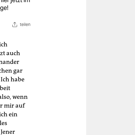
ier jetzt im
uge!
teilen
ich
tzt auch
inander
chen gar
 Ich habe
beit
also, wenn
r mir auf
ich ein
les
 Jener