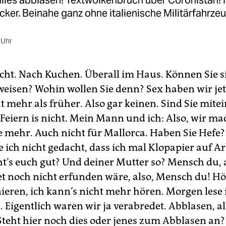
lles abblasen! Textwolkenbruch über Coronistan! H
cker. Beinahe ganz ohne italienische Militärfahrze
 Uhr
echt. Nach Kuchen. Überall im Haus. Können Sie s
eisen? Wohin wollen Sie denn? Sex haben wir je
t mehr als früher. Also gar keinen. Sind Sie mite
Feiern is nicht. Mein Mann und ich: Also, wir ma
e mehr. Auch nicht für Mallorca. Haben Sie Hefe?
 ich nicht gedacht, dass ich mal Klopapier auf Ar
t’s euch gut? Und deiner Mutter so? Mensch du, 
et noch nicht erfunden wäre, also, Mensch du! Hö
nieren, ich kann’s nicht mehr hören. Morgen lese 
 Eigentlich waren wir ja verabredet. Abblasen, al
Steht hier noch dies oder jenes zum Abblasen an?