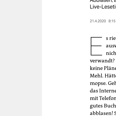
Abblasen, a
berlin
Live-Leseti
nord
21.4.2020
8:15
wahrheit
E
verlag
s ri
ausw
verlag
nich
veranstaltungen
verwandt? 
shop
keine Plän
Mehl. Hätte
fragen & hilfe
mopse. Geh
unterstützen
das Intern
abo
mit Telefo
gutes Buch.
genossenschaft
abblasen! 