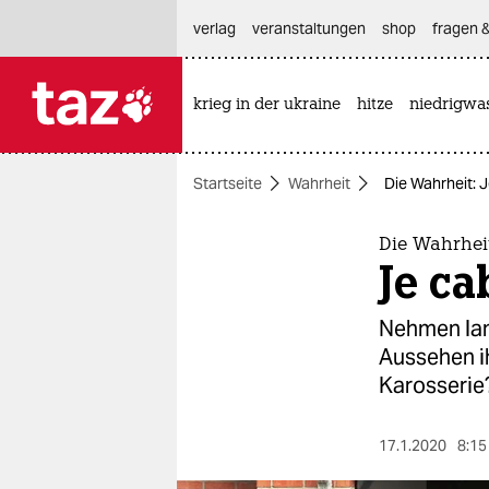
hautnavigation anspringen
hauptinhalt anspringen
footer anspringen
verlag
veranstaltungen
shop
fragen &
krieg in der ukraine
hitze
niedrigwa

taz zahl ich
taz zahl ich
Startseite
Wahrheit
Die Wahrheit: J
themen
politik
Die Wahrhei
Je ca
öko
Nehmen lan
gesellschaft
Aussehen ih
Karosserie
kultur
sport
17.1.2020
8:15