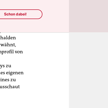
uf der
n und
Schon dabei!
lleicht
en für die
hhalden
rwähnt,
nprofil von
dys zu
des eigenen
ines zu
ausschaut