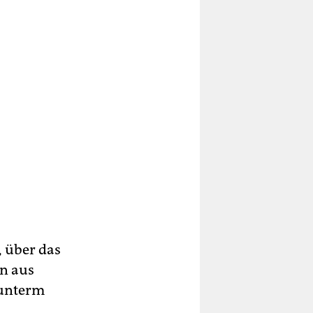
, über das
on aus
 unterm