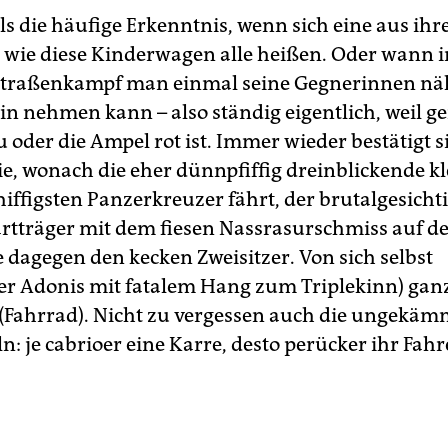
lls die häufige Erkenntnis, wenn sich eine aus ih
r wie diese Kinderwagen alle heißen. Oder wann
Straßenkampf man einmal seine Gegnerinnen nä
n nehmen kann – also ständig eigentlich, weil g
 oder die Ampel rot ist. Immer wieder bestätigt s
, wonach die eher dünnpfiffig dreinblickende k
hiffigsten Panzerkreuzer fährt, der brutalgesicht
tträger mit dem fiesen Nassrasurschmiss auf d
 dagegen den kecken Zweisitzer. Von sich selbst
er Adonis mit fatalem Hang zum Triplekinn) gan
(Fahrrad). Nicht zu vergessen auch die ungekämm
: je cabrioer eine Karre, desto perücker ihr Fahr