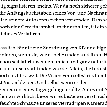
ig signalisieren: meins. Wer da noch sicherer geh
 die Anfangsbuchstaben seines Vor- und Nachna
ial in seinem Autokennzeichen verwenden. Dass s
 noch eine Gemeinsamkeit mehr erhalten, ist ein 
t dieses Verfahrens.
rlässlich könnte eine Zuordnung von Kfz und Eign
onieren, wenn sie, wie es bei Hunden und ihren H
chon seit Jahrtausenden üblich und ganz natürlic
saustausch stattfinden würde. Allein, die Industr
noch nicht so weit. Die Vision vom selbst riechen
st Vision bleiben. Und selbst wenn es den
enieuren eines Tages gelingen sollte, Autos mit 
en wir wirklich, bevor wir es besteigen, erst noch
feuchte Schnauze unseres vierrädrigen Kamera