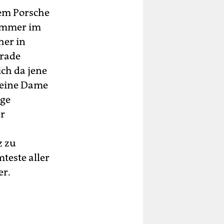
rem Porsche
 immer im
her in
erade
ich da jene
leine Dame
ige
er
z zu
teste aller
er.