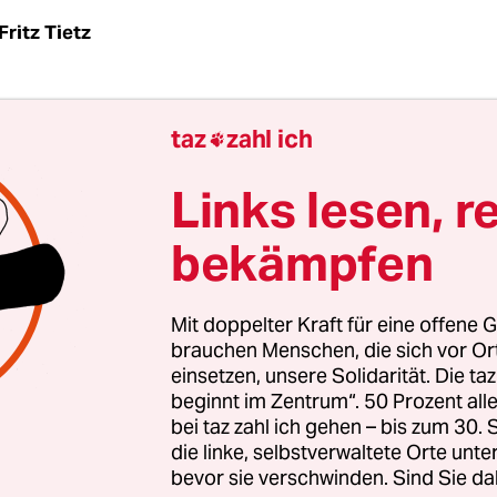
Fritz Tietz
das von Hunden und ihren Halterinnen: Die phys
taz
zahl ich

ichkeiten sind oft frappierend. Ein Phänomen, d
hren Besitzern zu beobachten ist. „Guckt wie ein 
Links lesen, r
 geflügelte Umschreibung solcher menschlich-kfz-
bekämpfen
mmungen. Tatsächlich gleichen sich beider Fron
en so verblüffend, dass man schon am Antlitz eine
s oder einer Fahrerin erkennen kann, welche Au
Mit doppelter Kraft für eine offene G
orausgesetzt natürlich, man ist in der Lage, die 
brauchen Menschen, die sich vor O
einsetzen, unsere Solidarität. Die ta
dbaren Gesichter heutiger Autos voneinander zu
beginnt im Zentrum“. 50 Prozent a
den.
bei taz zahl ich gehen – bis zum 30
die linke, selbstverwaltete Orte unte
cher Fahrzeugeigner hat da seine Probleme. Jede
bevor sie verschwinden. Sind Sie da