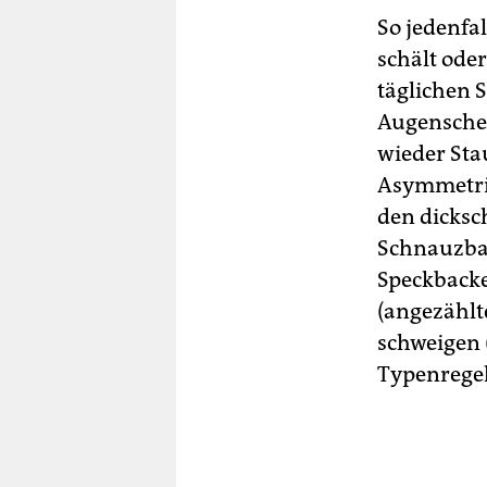
So jedenfa
schält ode
täglichen 
Augenschei
wieder Stau
Asymmetrie
den dicksc
Schnauzbar
Speckbacke
(angezählt
schweigen 
Typenregeln