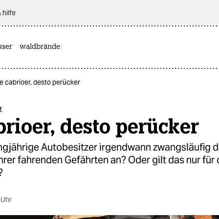
 hilfe
sser
waldbrände
e cabrioer, desto perücker
t
brioer, desto perücker
gjährige Autobesitzer irgendwann zwangsläufig 
rer fahrenden Gefährten an? Oder gilt das nur für 
?
 Uhr