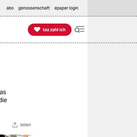
abo
genossenschaft
epaper login

taz zahl ich
taz zahl ich
das
die
teilen