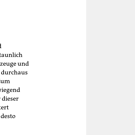
d
taunlich
rzeuge und
r durchaus
 Zum
rwiegend
 dieser
tert
 desto