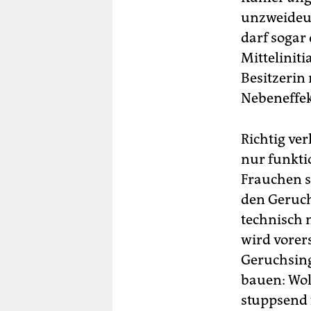
unzweideut
darf sogar
Mittelinit
Besitzerin
Nebeneffek
Richtig ve
nur funkti
Frauchen s
den Geruch
technisch 
wird vorer
Geruchsing
bauen: Woll
stuppsend 