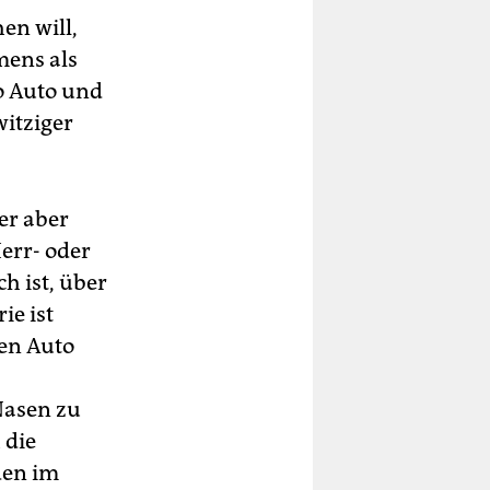
en will,
mens als
o Auto und
witziger
er aber
err- oder
h ist, über
ie ist
den Auto
Nasen zu
 die
den im