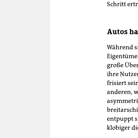
Schritt er
Autos ha
Während s
Eigentümer
große Über
ihre Nutze
frisiert s
anderen, w
asymmetrisc
breitarsch
entpuppt si
klobiger d