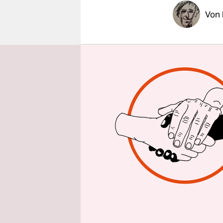
epaper login
Von
Man kennt 
schen Ähnl
Autos und i
lautet die
Übereinsti
nicht selt
Autofahrer
fahren – v
unterschei
unterschei
Selbst man