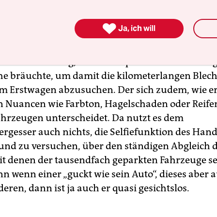
wieder Menschen über Parkplätze irren sehen a
 ihren Gefährten. Einfach den Schlüssel drücke

Ja, ich will
 mein Auto mit dem Blinker blinzelt – das war vie
 eine zuverlässige Methode. Heute aber sind die
chen so weitläufig, dass man quasi einen Zweitwag
e bräuchte, um damit die kilometerlangen Blec
m Erstwagen abzusuchen. Der sich zudem, wie e
 in Nuancen wie Farbton, Hagelschaden oder Reife
hrzeugen unterscheidet. Da nutzt es dem
ergesser auch nichts, die Selfiefunktion des Han
 und zu versuchen, über den ständigen Abgleich 
it denen der tausendfach geparkten Fahrzeuge se
nn wenn einer „guckt wie sein Auto“, dieses aber 
deren, dann ist ja auch er quasi gesichtslos.