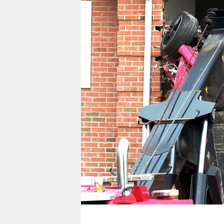
berlin
nord
wahrheit
verlag
verlag
veranstaltungen
shop
fragen & hilfe
unterstützen
abo
genossenschaft