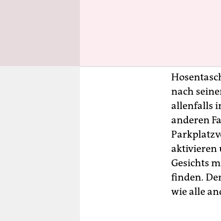
man immer 
Suche nach
gucken, wo
früher mal
Abstellflä
Hosentasch
nach seine
allenfalls
anderen Fa
Parkplatzv
aktivieren
Gesichts m
finden. De
wie alle an