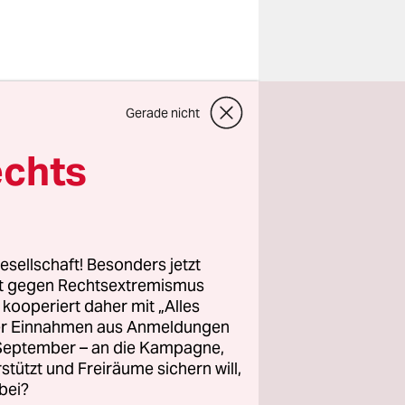
io­gno­mi­
Gerade nicht
as auch bei
Auto“,
echts
iellen
tdesigns
s
tomarke sie
esellschaft! Besonders jetzt
kaum noch
rt gegen Rechtsextremismus
z kooperiert daher mit „Alles
ller Einnahmen aus Anmeldungen
. September – an die Kampagne,
rstützt und Freiräume sichern will,
nfalls kann
bei?