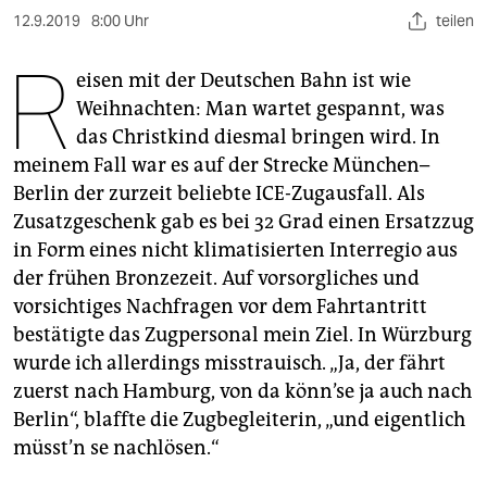
berlin
12.9.2019
8:00 Uhr
teilen
nord
R
eisen mit der Deutschen Bahn ist wie
wahrheit
Weihnachten: Man wartet gespannt, was
das Christkind diesmal bringen wird. In
verlag
meinem Fall war es auf der Strecke München–
verlag
Berlin der zurzeit beliebte ICE-Zugausfall. Als
Zusatzgeschenk gab es bei 32 Grad einen Ersatzzug
veranstaltungen
in Form eines nicht klimatisierten Interregio aus
shop
der frühen Bronzezeit. Auf vorsorgliches und
vorsichtiges Nachfragen vor dem Fahrtantritt
fragen & hilfe
bestätigte das Zugpersonal mein Ziel. In Würzburg
unterstützen
wurde ich allerdings misstrauisch. „Ja, der fährt
zuerst nach Hamburg, von da könn’se ja auch nach
abo
Berlin“, blaffte die Zugbegleiterin, „und eigentlich
müsst’n se nachlösen.“
genossenschaft