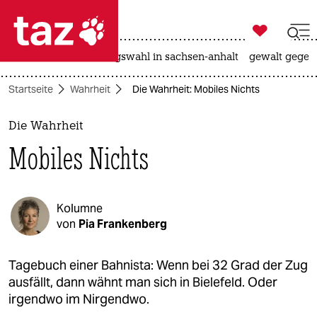

taz zahl ich
hitze
surfen
landtagswahl in sachsen-anhalt
gewalt gegen

taz zahl ich
Startseite
Wahrheit
Die Wahrheit: Mobiles Nichts
taz zahl ich
themen
Die Wahrheit
Mobiles Nichts
politik
öko
Kolumne
gesellschaft
von
Pia Frankenberg
kultur
Tagebuch einer Bahnista: Wenn bei 32 Grad der Zug
ausfällt, dann wähnt man sich in Bielefeld. Oder
sport
irgendwo im Nirgendwo.