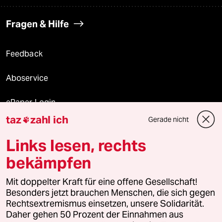
Fragen & Hilfe
Feedback
Aboservice
ePaper Login
taz
zahl ich
Gerade nicht

Downloads für Abonnierende
Links lesen, rechts
bekämpfen
© 2026 taz Verlags und Vertriebs GmbH
Mit doppelter Kraft für eine offene Gesellschaft!
Alle Rechte vorbehalten. Bei rechtlichen Fragen oder für Genehmigungen
wenden Sie sich bitte an
lizenzen@taz.de
Besonders jetzt brauchen Menschen, die sich gegen
Rechtsextremismus einsetzen, unsere Solidarität.
Daher gehen 50 Prozent der Einnahmen aus
Feedback
Redaktionsstatut
Kommune-Richtlinien
KI-