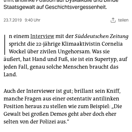
berlin
Staatsgewalt auf Geschichtsvergessenheit.
nord
23.7.2019
9:40 Uhr
teilen
wahrheit
I
n einem
Interview
mit der
Süddeutschen
Zeitung
verlag
spricht die 22-jährige Klimaaktivistin Cornelia
Wockel über zivilen Ungehorsam. Was sie
verlag
äußert, hat Hand und Fuß, sie ist ein Supertyp, auf
veranstaltungen
jeden Fall, genau solche Menschen braucht das
Land.
shop
fragen & hilfe
Auch der Interviewer ist gut; brillant sein Kniff,
unterstützen
manche Fragen aus einer ostentativ antilinken
Position heraus zu stellen wie zum Beispiel: „Die
abo
Gewalt bei großen Demos geht aber doch eher
selten von der Polizei aus.“
genossenschaft