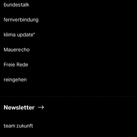
bundestalk
fernverbindung
klima update°
Mauerecho
Freie Rede
reingehen
Newsletter
team zukunft