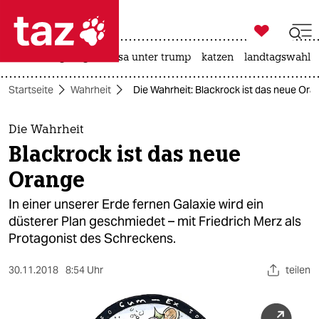

taz zahl ich
hitze
bergsteigen
usa unter trump
katzen
landtagswahl i

taz zahl ich
Startseite
Wahrheit
Die Wahrheit: Blackrock ist das neue Ora
taz zahl ich
themen
Die Wahrheit
Blackrock ist das neue
politik
Orange
öko
In einer unserer Erde fernen Galaxie wird ein
düsterer Plan geschmiedet – mit Friedrich Merz als
gesellschaft
Protagonist des Schreckens.
kultur
30.11.2018
8:54 Uhr
teilen
sport