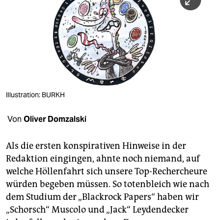
berlin
nord
wahrheit
verlag
verlag
Illustration: BURKH
veranstaltungen
Von
Oliver Domzalski
shop
fragen & hilfe
Als die ersten konspirativen Hinweise in der
Redaktion eingingen, ahnte noch niemand, auf
unterstützen
welche Höllenfahrt sich unsere Top-Rechercheure
abo
würden begeben müssen. So totenbleich wie nach
dem Studium der „Blackrock Papers“ haben wir
genossenschaft
„Schorsch“ Muscolo und „Jack“ Leydendecker