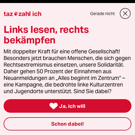
taz
zahl ich
Gerade nicht

Fragen & Hilfe
Links lesen, rechts
Feedback
bekämpfen
Aboservice
Mit doppelter Kraft für eine offene Gesellschaft!
Besonders jetzt brauchen Menschen, die sich gegen
ePaper Login
Rechtsextremismus einsetzen, unsere Solidarität.
Daher gehen 50 Prozent der Einnahmen aus
Neuanmeldungen an „Alles beginnt im Zentrum“ –
Downloads für Abonnierende
eine Kampagne, die bedrohte linke Kulturzentren
und Jugendorte unterstützt. Sind Sie dabei?

© 2026 taz Verlags und Vertriebs GmbH
Ja, ich will
Alle Rechte vorbehalten. Bei rechtlichen Fragen oder für Genehmigungen
wenden Sie sich bitte an
lizenzen@taz.de
Schon dabei!
Feedback
Redaktionsstatut
Kommune-Richtlinien
KI-