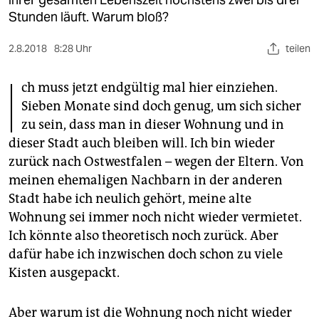
berlin
Stunden läuft. Warum bloß?
nord
2.8.2018
8:28 Uhr
teilen
wahrheit
I
ch muss jetzt endgültig mal hier einziehen.
verlag
Sieben Monate sind doch genug, um sich sicher
zu sein, dass man in dieser Wohnung und in
verlag
dieser Stadt auch bleiben will. Ich bin wieder
veranstaltungen
zurück nach Ostwestfalen – wegen der Eltern. Von
meinen ehemaligen Nachbarn in der anderen
shop
Stadt habe ich neulich gehört, meine alte
fragen & hilfe
Wohnung sei immer noch nicht wieder vermietet.
Ich könnte also theoretisch noch zurück. Aber
unterstützen
dafür habe ich inzwischen doch schon zu viele
abo
Kisten ausgepackt.
genossenschaft
Aber warum ist die Wohnung noch nicht wieder