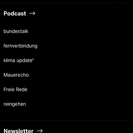
Podcast
bundestalk
fernverbindung
klima update°
Mauerecho
Freie Rede
reingehen
Newsletter