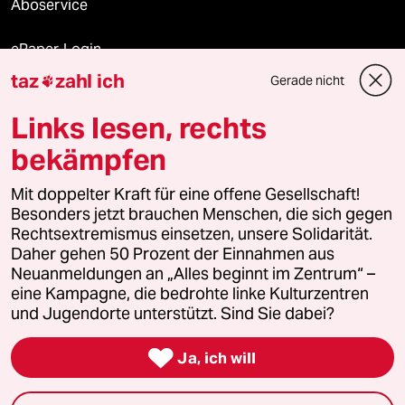
Aboservice
ePaper Login
taz
zahl ich
Gerade nicht

Downloads für Abonnierende
Links lesen, rechts
bekämpfen
© 2026 taz Verlags und Vertriebs GmbH
Mit doppelter Kraft für eine offene Gesellschaft!
Alle Rechte vorbehalten. Bei rechtlichen Fragen oder für Genehmigungen
wenden Sie sich bitte an
lizenzen@taz.de
Besonders jetzt brauchen Menschen, die sich gegen
Rechtsextremismus einsetzen, unsere Solidarität.
Daher gehen 50 Prozent der Einnahmen aus
Feedback
Redaktionsstatut
Kommune-Richtlinien
KI-
Neuanmeldungen an „Alles beginnt im Zentrum“ –
eine Kampagne, die bedrohte linke Kulturzentren
Leitlinie
Informant
Datenschutz
Impressum
AGB
und Jugendorte unterstützt. Sind Sie dabei?
Seitenwende
Einwilligungen widerrufen (Ads)

Ja, ich will