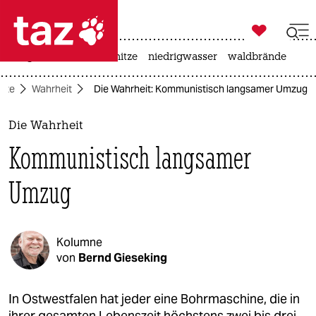

taz zahl ich
krieg in der ukraine
hitze
niedrigwasser
waldbrände

taz zahl ich
eite
Wahrheit
Die Wahrheit: Kommunistisch langsamer Umzug
taz zahl ich
themen
Die Wahrheit
Kommunistisch langsamer
politik
Umzug
öko
gesellschaft
Kolumne
kultur
von
Bernd Gieseking
sport
In Ostwestfalen hat jeder eine Bohrmaschine, die in
ihrer gesamten Lebenszeit höchstens zwei bis drei