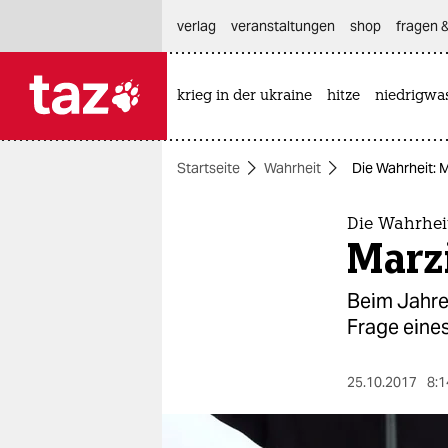
hautnavigation anspringen
hauptinhalt anspringen
footer anspringen
verlag
veranstaltungen
shop
fragen &
krieg in der ukraine
hitze
niedrigwa

taz zahl ich
taz zahl ich
Startseite
Wahrheit
Die Wahrheit: 
themen
politik
Die Wahrhei
Marz
öko
Beim Jahre
gesellschaft
Frage eine
kultur
25.10.2017
8:1
sport