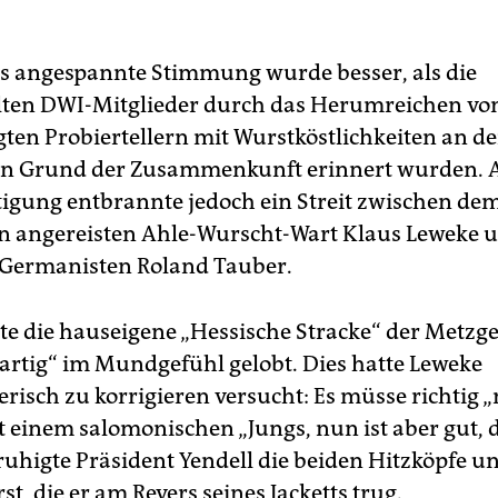
s angespannte Stimmung wurde besser, als die
ten DWI-Mitglieder durch das Herumreichen von
gten Probiertellern mit Wurstköstlichkeiten an d
hen Grund der Zusammenkunft erinnert wurden.
tigung entbrannte jedoch ein Streit zwischen de
n angereisten Ahle-Wurscht-Wart Klaus Leweke 
 Germanisten Roland Tauber.
te die hauseigene „Hessische Stracke“ der Metzge
rtig“ im Mundgefühl gelobt. Dies hatte Leweke
erisch zu korrigieren versucht: Es müsse richtig
t einem salomonischen „Jungs, nun ist aber gut, d
ruhigte Präsident Yendell die beiden Hitzköpfe u
st, die er am Revers seines Jacketts trug.