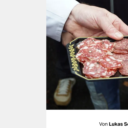
berlin
nord
wahrheit
verlag
verlag
veranstaltungen
shop
fragen & hilfe
unterstützen
abo
genossenschaft
Von
Lukas S