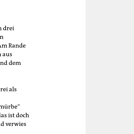
 drei
en
 Am Rande
m aus
und dem
rei als
 „mürbe“
as ist doch
nd verwies