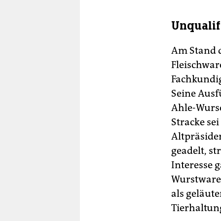
Unqualif
Am Stand d
Fleischwar
Fachkundig
Seine Aus
Ahle-Wursc
Stracke se
Altpräside
geadelt, st
Interesse 
Wurstwaren
als geläut
Tierhaltun