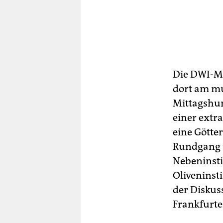
Die DWI-M
dort am m
Mittagshun
einer extra
eine Götter
Rundgang 
Nebeninstit
Oliveninsti
der Diskuss
Frankfurte