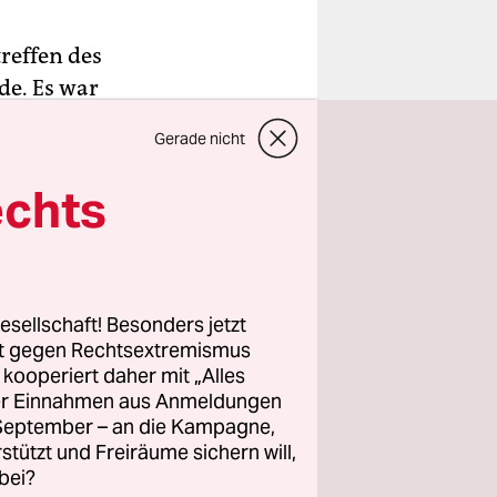
reffen des
de. Es war
rn des DWI
Gerade nicht
s verehrten
en DWI-
echts
sogar die
iger
esellschaft! Besonders jetzt
I-
rt gegen Rechtsextremismus
z kooperiert daher mit „Alles
gerei
ller Einnahmen aus Anmeldungen
-Präsident
. September – an die Kampagne,
ien
rstützt und Freiräume sichern will,
institut
bei?