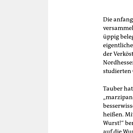
Die anfang
versammel
üppig bele
eigentlic
der Verkös
Nordhesse
studierten
Tauber hat
„marzipana
besserwiss
heißen. Mi
Wurst!“ be
auf die Wur