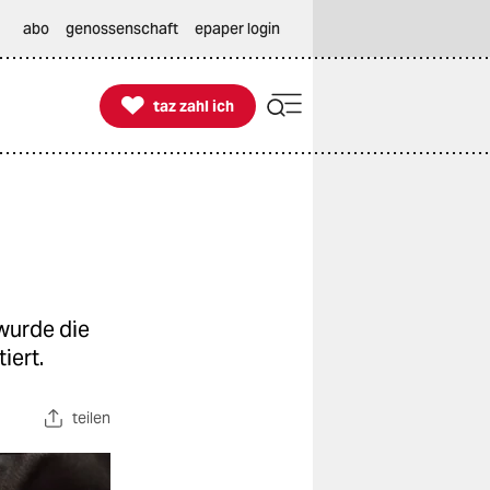
abo
genossenschaft
epaper login

taz zahl ich
taz zahl ich
wurde die
iert.
teilen