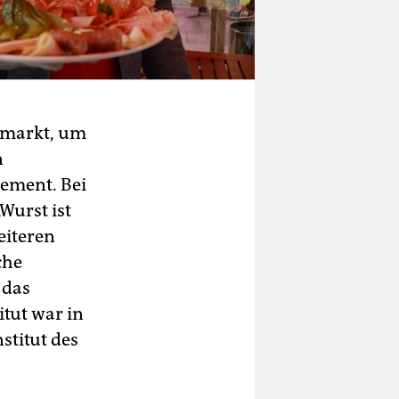
nmarkt, um
n
lement. Bei
Wurst ist
eiteren
che
 das
itut war in
stitut des