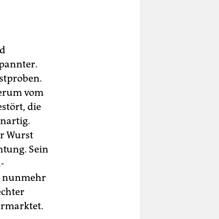
nd
pannter.
stproben.
derum vom
tört, die
nartig.
er Wurst
htung. Sein
-
er nunmehr
echter
ermarktet.