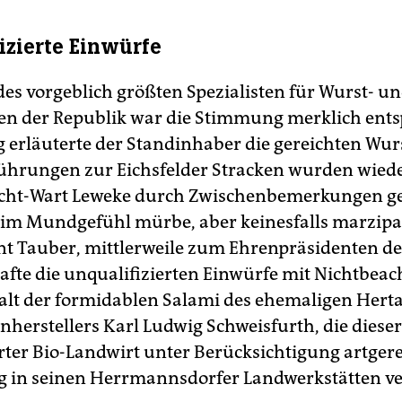
izierte Einwürfe
es vorgeblich größten Spezialisten für Wurst- u
en der Republik war die Stimmung merklich ents
 erläuterte der Standinhaber die gereichten Wur
führungen zur Eichsfelder Stracken wurden wie
ht-Wart Leweke durch Zwischenbemerkungen ges
i im Mundgefühl mürbe, aber keinesfalls marzipa
nt Tauber, mittlerweile zum Ehrenpräsidenten d
rafte die unqualifizierten Einwürfe mit Nichtbeac
galt der formidablen Salami des ehemaligen Herta
herstellers Karl Ludwig Schweisfurth, die dies
erter Bio-Landwirt unter Berücksichtigung artger
g in seinen Herrmannsdorfer Landwerkstätten v