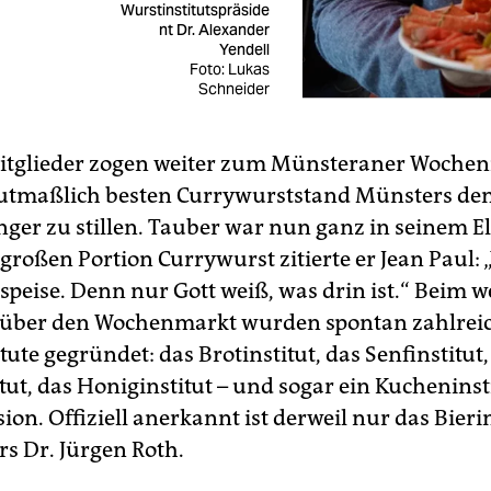
Wurstinstitutspräside
nt Dr. Alexander
Yendell
Foto: Lukas
Schneider
itglieder zogen weiter zum Münsteraner Woche
utmaßlich besten Currywurststand Münsters de
ger zu stillen. Tauber war nun ganz in seinem E
großen Portion Currywurst zitierte er Jean Paul: „
speise. Denn nur Gott weiß, was drin ist.“ Beim w
über den Wochenmarkt wurden spontan zahlrei
ute gegründet: das Brotinstitut, das Senfinstitut,
tut, das Honig­institut – und sogar ein Kucheninst
ion. Offiziell anerkannt ist derweil nur das Bierin
rs Dr. Jürgen Roth.