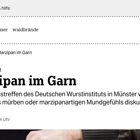
 hilfe
sser
waldbrände
Marzipan im Garn
t
ipan im Garn
streffen des Deutschen Wurstinstituts in Münster 
s mürben oder marzipanartigen Mundgefühls diskut
4 Uhr