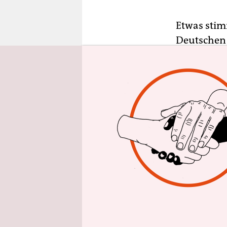
epaper login
Etwas stim
Deutschen 
nicht allei
offensichtl
Präsident
Mitglieder
Rede von e
Mitglieder.
Als sich g
Mitglieder
Münsters z
Dr. Alexan
rechtferti