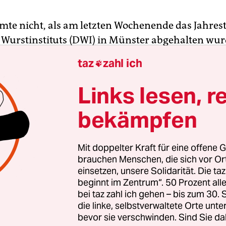
mte nicht, als am letzten Wochenende das Jahrest
Wurstinstituts (DWI) in Münster abgehalten wur
n der westfälische Nieselregen, der den Mitgliede
taz
zahl ich

ich aufs Gemüt schlug. Der Rücktritt ihres allseit
en Roland Tauber im vergangenen Sommer saß d
Links lesen, r
n noch in den Knochen. Hinter den Kulissen war 
bekämpfen
inem offenen Bekenntnis zur Fleischlosigkeit ein
Mit doppelter Kraft für eine offene G
egen Mittag ein gutes Dutzend der angereisten DW
brauchen Menschen, die sich vor O
einsetzen, unsere Solidarität. Die ta
 erwartungsvoll vor der vermeintlich besten Metz
beginnt im Zentrum“. 50 Prozent a
ur Wurstprobe einfand, hatte sich der neue DWI
bei taz zahl ich gehen – bis zum 30
der Yendell bereits in Interviews gegenüber Med
die linke, selbstverwaltete Orte unte
gen müssen, warum ausgerechnet in seinem Wurst
bevor sie verschwinden. Sind Sie da