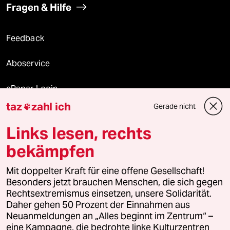
Fragen & Hilfe
Feedback
Aboservice
ePaper Login
taz
zahl ich
Gerade nicht

Downloads für Abonnierende
Links lesen, rechts
bekämpfen
© 2026 taz Verlags und Vertriebs GmbH
Mit doppelter Kraft für eine offene Gesellschaft!
Alle Rechte vorbehalten. Bei rechtlichen Fragen oder für Genehmigungen
wenden Sie sich bitte an
lizenzen@taz.de
Besonders jetzt brauchen Menschen, die sich gegen
Rechtsextremismus einsetzen, unsere Solidarität.
Daher gehen 50 Prozent der Einnahmen aus
Feedback
Redaktionsstatut
Kommune-Richtlinien
KI-
Neuanmeldungen an „Alles beginnt im Zentrum“ –
eine Kampagne, die bedrohte linke Kulturzentren