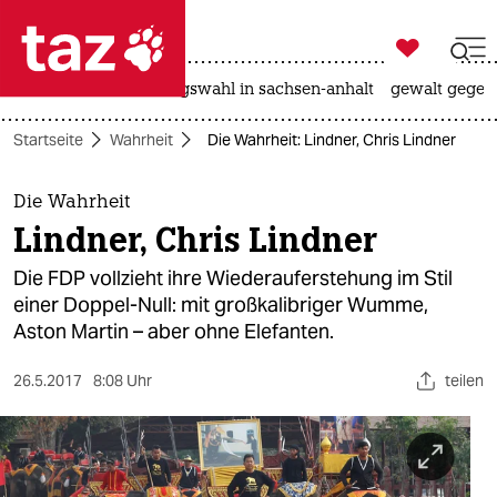

taz zahl ich
hitze
surfen
landtagswahl in sachsen-anhalt
gewalt gegen

taz zahl ich
Startseite
Wahrheit
Die Wahrheit: Lindner, Chris Lindner
taz zahl ich
themen
Die Wahrheit
Lindner, Chris Lindner
politik
Die FDP vollzieht ihre Wiederauferstehung im Stil
öko
einer Doppel-Null: mit großkalibriger Wumme,
Aston Martin – aber ohne Elefanten.
gesellschaft
26.5.2017
8:08 Uhr
teilen
kultur
sport