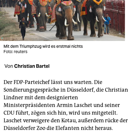
berlin
nord
wahrheit
verlag
Mit dem Triumphzug wird es erstmal nichts
verlag
Foto: reuters
veranstaltungen
Von
Christian Bartel
shop
Der FDP-Parteichef lässt uns warten. Die
fragen & hilfe
Sondierungsgespräche in Düsseldorf, die Christian
Lindner mit dem designierten
unterstützen
Ministerpräsidenten Armin Laschet und seiner
abo
CDU führt, zögen sich hin, wird uns mitgeteilt.
Laschet verweigere den Kotau, außerdem rücke der
genossenschaft
Düsseldorfer Zoo die Elefanten nicht heraus.