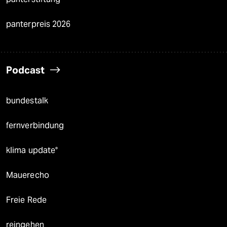
panterpreis 2026
Podcast
bundestalk
fernverbindung
klima update°
Mauerecho
Freie Rede
reingehen