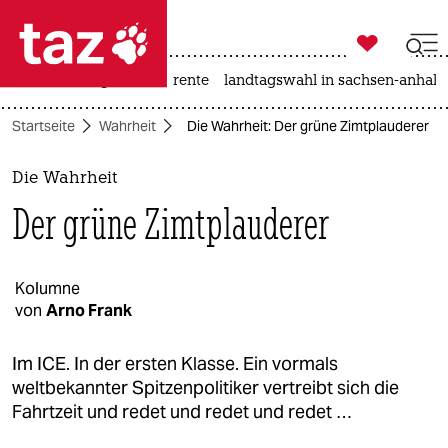

taz zahl ich
hitze
niedrigwasser
rente
landtagswahl in sachsen-anhalt

taz zahl ich
Startseite
Wahrheit
Die Wahrheit: Der grüne Zimtplauderer
taz zahl ich
themen
Die Wahrheit
Der grüne Zimtplauderer
politik
öko
Kolumne
von
Arno Frank
gesellschaft
kultur
Im ICE. In der ersten Klasse. Ein vormals
weltbekannter Spitzenpolitiker vertreibt sich die
sport
Fahrtzeit und redet und redet und redet …