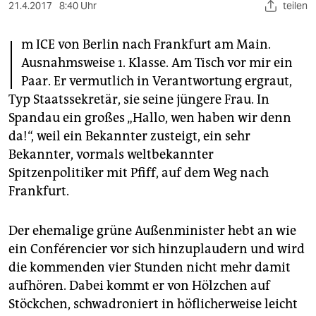
berlin
21.4.2017
8:40 Uhr
teilen
I
nord
m ICE von Berlin nach Frankfurt am Main.
Ausnahmsweise 1. Klasse. Am Tisch vor mir ein
wahrheit
Paar. Er vermutlich in Verantwortung ergraut,
verlag
Typ Staatssekretär, sie seine jüngere Frau. In
Spandau ein großes „Hallo, wen haben wir denn
verlag
da!“, weil ein Bekannter zusteigt, ein sehr
veranstaltungen
Bekannter, vormals weltbekannter
Spitzenpolitiker mit Pfiff, auf dem Weg nach
shop
Frankfurt.
fragen & hilfe
Der ehemalige grüne Außenminister hebt an wie
unterstützen
ein Conférencier vor sich hinzuplaudern und wird
abo
die kommenden vier Stunden nicht mehr damit
aufhören. Dabei kommt er von Hölzchen auf
genossenschaft
Stöckchen, schwadroniert in höflicherweise leicht