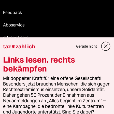
Feedback
Aboservice
ePaper Login
taz
zahl ich
Gerade nicht

Downloads für Abonnierende
Links lesen, rechts
bekämpfen
© 2026 taz Verlags und Vertriebs GmbH
Mit doppelter Kraft für eine offene Gesellschaft!
Alle Rechte vorbehalten. Bei rechtlichen Fragen oder für Genehmigungen
wenden Sie sich bitte an
lizenzen@taz.de
Besonders jetzt brauchen Menschen, die sich gegen
Rechtsextremismus einsetzen, unsere Solidarität.
Daher gehen 50 Prozent der Einnahmen aus
Feedback
Redaktionsstatut
Kommune-Richtlinien
KI-
Neuanmeldungen an „Alles beginnt im Zentrum“ –
eine Kampagne, die bedrohte linke Kulturzentren
Leitlinie
Informant
Datenschutz
Impressum
AGB
und Jugendorte unterstützt. Sind Sie dabei?