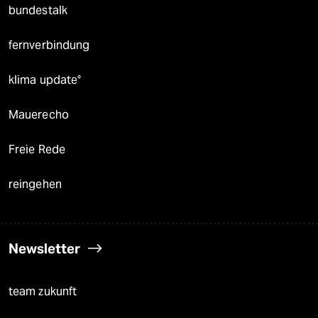
bundestalk
fernverbindung
klima update°
Mauerecho
Freie Rede
reingehen
Newsletter
team zukunft