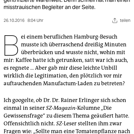
berlin
misstrauischen Begleiter an der Seite.
nord
26.10.2016
8:04 Uhr
teilen
wahrheit
B
ei einem beruflichen Hamburg-Besuch
verlag
musste ich überraschend dreißig Minuten
überbrücken und wusste nicht, wohin mit
verlag
mir: Kaffee hatte ich getrunken, satt war ich auch,
veranstaltungen
es regnete … Aber gab mir diese leichte Unbill
wirklich die Legitimation, den plötzlich vor mir
shop
auftauchenden Manufactum-Laden zu betreten?
fragen & hilfe
unterstützen
Ich googelte, ob Dr. Dr. Rainer Erlinger sich schon
einmal in seiner
SZ-Magazin
-Kolumne „Die
abo
Gewissensfrage“ zu diesem Thema geäußert hatte.
Offensichtlich nicht.
SZ
-Leser stellten ihm zwar
genossenschaft
Fragen wie: „Sollte man eine Tomatenpflanze nach