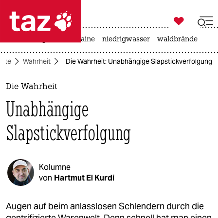

taz zahl ich
hitze
krieg in der ukraine
niedrigwasser
waldbrände

taz zahl ich
eite
Wahrheit
Die Wahrheit: Unabhängige Slapstickverfolgung
taz zahl ich
themen
Die Wahrheit
Unabhängige
politik
Slapstickverfolgung
öko
gesellschaft
Kolumne
kultur
von
Hartmut El Kurdi
sport
Augen auf beim anlasslosen Schlendern durch die
gentrifizierte Warenwelt. Denn schnell hat man einen