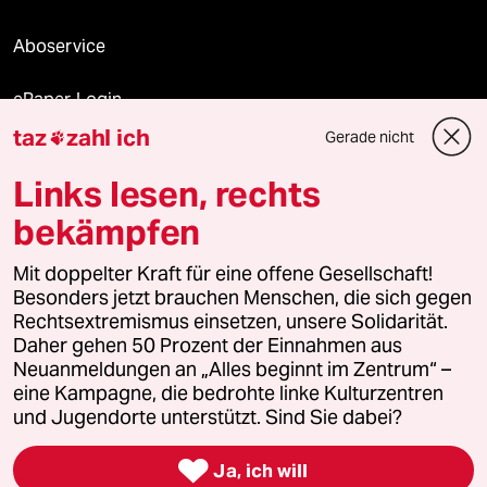
Aboservice
ePaper Login
taz
zahl ich
Gerade nicht

Downloads für Abonnierende
Links lesen, rechts
bekämpfen
© 2026 taz Verlags und Vertriebs GmbH
Mit doppelter Kraft für eine offene Gesellschaft!
Alle Rechte vorbehalten. Bei rechtlichen Fragen oder für Genehmigungen
wenden Sie sich bitte an
lizenzen@taz.de
Besonders jetzt brauchen Menschen, die sich gegen
Rechtsextremismus einsetzen, unsere Solidarität.
Daher gehen 50 Prozent der Einnahmen aus
Feedback
Redaktionsstatut
Kommune-Richtlinien
KI-
Neuanmeldungen an „Alles beginnt im Zentrum“ –
eine Kampagne, die bedrohte linke Kulturzentren
Leitlinie
Informant
Datenschutz
Impressum
AGB
und Jugendorte unterstützt. Sind Sie dabei?
Seitenwende
Einwilligungen widerrufen (Ads)

Ja, ich will