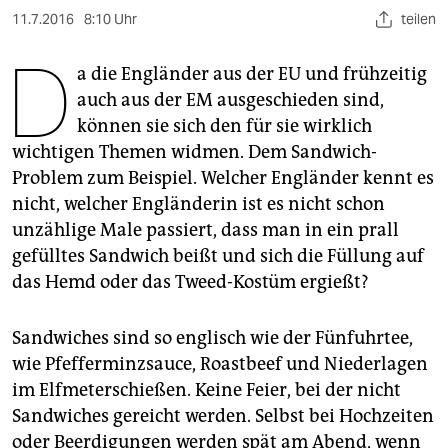
berlin
11.7.2016
8:10 Uhr
teilen
nord
D
a die Engländer aus der EU und frühzeitig
wahrheit
auch aus der EM ausgeschieden sind,
können sie sich den für sie wirklich
verlag
wichtigen Themen widmen. Dem Sandwich-
verlag
Problem zum Beispiel. Welcher Engländer kennt es
nicht, welcher Engländerin ist es nicht schon
veranstaltungen
unzählige Male passiert, dass man in ein prall
shop
gefülltes Sandwich beißt und sich die Füllung auf
das Hemd oder das Tweed-Kostüm ergießt?
fragen & hilfe
unterstützen
Sandwiches sind so englisch wie der Fünfuhrtee,
wie Pfefferminzsauce, Roastbeef und Niederlagen
abo
im Elfmeterschießen. Keine Feier, bei der nicht
genossenschaft
Sandwiches gereicht werden. Selbst bei Hochzeiten
oder Beerdigungen werden spät am Abend, wenn