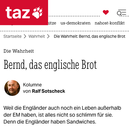

taz zahl ich
krieg in der ukraine
hitze
us-demokraten
nahost-konflikt

taz zahl ich
Startseite
Wahrheit
Die Wahrheit: Bernd, das englische Brot
taz zahl ich
themen
Die Wahrheit
Bernd, das englische Brot
politik
öko
Kolumne
gesellschaft
von
Ralf Sotscheck
kultur
Weil die Engländer auch noch ein Leben außerhalb
der EM haben, ist alles nicht so schlimm für sie.
sport
Denn die Engländer haben Sandwiches.