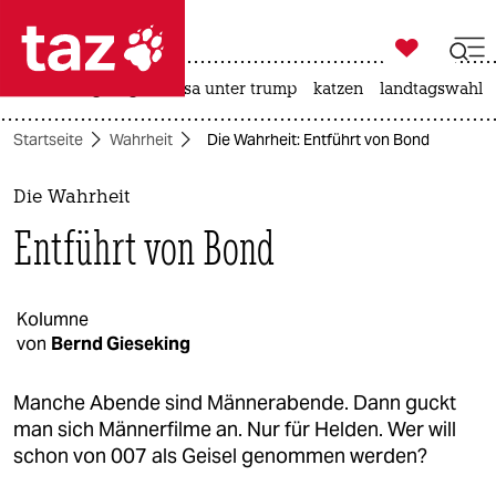

taz zahl ich
hitze
bergsteigen
usa unter trump
katzen
landtagswahl i

taz zahl ich
Startseite
Wahrheit
Die Wahrheit: Entführt von Bond
taz zahl ich
themen
Die Wahrheit
Entführt von Bond
politik
öko
Kolumne
von
Bernd Gieseking
gesellschaft
kultur
Manche Abende sind Männerabende. Dann guckt
man sich Männerfilme an. Nur für Helden. Wer will
sport
schon von 007 als Geisel genommen werden?