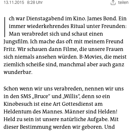
berlin
13.11.2015
8:28 Uhr
teilen
I
nord
ch war Dienstagabend im Kino. James Bond. Ein
immer wiederkehrendes Ritual unter Freunden:
wahrheit
Man verabredet sich und schaut einen
verlag
Jungsfilm. Ich mache das oft mit meinem Freund
Fritz. Wir schauen dann Filme, die unsere Frauen
verlag
sich niemals ansehen würden. B-Movies, die meist
veranstaltungen
ziemlich scheiße sind, manchmal aber auch ganz
wunderbar.
shop
fragen & hilfe
Schon wenn wir uns verabreden, nennen wir uns
in den SMS „Bruce“ und „Willis“, denn so ein
unterstützen
Kinobesuch ist eine Art Gottesdienst am
abo
Heldentum des Mannes. Männer sind Helden!
Held zu sein ist unsere natürliche Aufgabe. Mit
genossenschaft
dieser Bestimmung werden wir geboren. Und