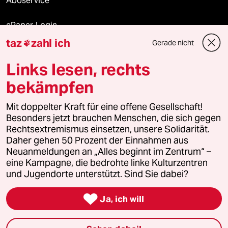
Aboservice
ePaper Login
taz
zahl ich
Gerade nicht

Downloads für Abonnierende
Links lesen, rechts
bekämpfen
© 2026 taz Verlags und Vertriebs GmbH
Alle Rechte vorbehalten. Bei rechtlichen Fragen oder für Genehmigungen
Mit doppelter Kraft für eine offene Gesellschaft!
wenden Sie sich bitte an
lizenzen@taz.de
Besonders jetzt brauchen Menschen, die sich gegen
Rechtsextremismus einsetzen, unsere Solidarität.
Daher gehen 50 Prozent der Einnahmen aus
Feedback
Redaktionsstatut
Kommune-Richtlinien
KI-
Neuanmeldungen an „Alles beginnt im Zentrum“ –
eine Kampagne, die bedrohte linke Kulturzentren
Leitlinie
Informant
Datenschutz
Impressum
AGB
und Jugendorte unterstützt. Sind Sie dabei?
Seitenwende
Einwilligungen widerrufen (Ads)

Ja, ich will