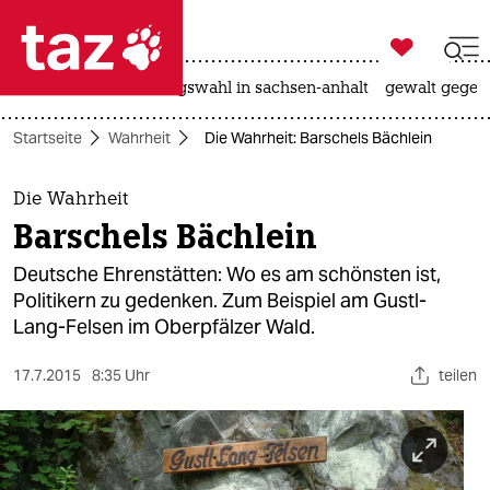

taz zahl ich
hitze
surfen
landtagswahl in sachsen-anhalt
gewalt gegen

taz zahl ich
Startseite
Wahrheit
Die Wahrheit: Barschels Bächlein
taz zahl ich
themen
Die Wahrheit
Barschels Bächlein
politik
Deutsche Ehrenstätten: Wo es am schönsten ist,
öko
Politikern zu gedenken. Zum Beispiel am Gustl-
Lang-Felsen im Oberpfälzer Wald.
gesellschaft
17.7.2015
8:35 Uhr
teilen
kultur
sport