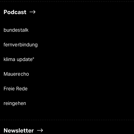
Podcast
bundestalk
fernverbindung
klima update°
Mauerecho
Freie Rede
reingehen
Newsletter