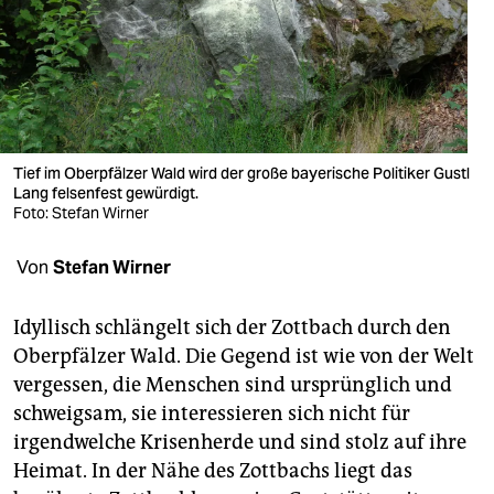
berlin
nord
wahrheit
verlag
Tief im Oberpfälzer Wald wird der große bayerische Politiker Gustl
verlag
Lang felsenfest gewürdigt.
Foto: Stefan Wirner
veranstaltungen
Von
Stefan Wirner
shop
fragen & hilfe
Idyllisch schlängelt sich der Zottbach durch den
Oberpfälzer Wald. Die Gegend ist wie von der Welt
unterstützen
vergessen, die Menschen sind ursprünglich und
abo
schweigsam, sie interessieren sich nicht für
irgendwelche Krisenherde und sind stolz auf ihre
genossenschaft
Heimat. In der Nähe des Zottbachs liegt das