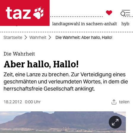

taz zahl ich
niedrigwasser
rente
landtagswahl in sachsen-anhalt
hybri

taz zahl ich
Startseite
Wahrheit
Die Wahrheit: Aber hallo, Hallo!
taz zahl ich
themen
Die Wahrheit
Aber hallo, Hallo!
politik
Zeit, eine Lanze zu brechen. Zur Verteidigung eines
öko
geschmähten und verleumdeten Wortes, in dem die
herrschaftsfreie Gesellschaft anklingt.
gesellschaft
18.2.2012
0:00 Uhr
teilen
kultur
sport