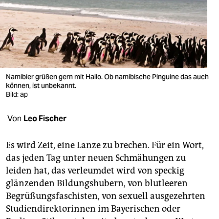
berlin
nord
wahrheit
verlag
Namibier grüßen gern mit Hallo. Ob namibische Pinguine das auch
verlag
können, ist unbekannt.
Bild: ap
veranstaltungen
Von
Leo Fischer
shop
fragen & hilfe
Es wird Zeit, eine Lanze zu brechen. Für ein Wort,
das jeden Tag unter neuen Schmähungen zu
unterstützen
leiden hat, das verleumdet wird von speckig
abo
glänzenden Bildungshubern, von blutleeren
Begrüßungsfaschisten, von sexuell ausgezehrten
genossenschaft
Studiendirektorinnen im Bayerischen oder