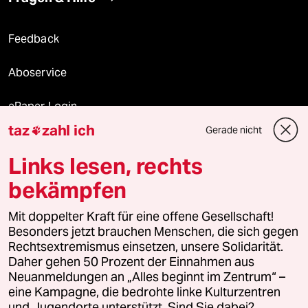
Feedback
Aboservice
ePaper Login
taz
zahl ich
Gerade nicht

Downloads für Abonnierende
Links lesen, rechts
bekämpfen
© 2026 taz Verlags und Vertriebs GmbH
Alle Rechte vorbehalten. Bei rechtlichen Fragen oder für Genehmigungen
Mit doppelter Kraft für eine offene Gesellschaft!
wenden Sie sich bitte an
lizenzen@taz.de
Besonders jetzt brauchen Menschen, die sich gegen
Rechtsextremismus einsetzen, unsere Solidarität.
Daher gehen 50 Prozent der Einnahmen aus
Feedback
Redaktionsstatut
Kommune-Richtlinien
KI-
Neuanmeldungen an „Alles beginnt im Zentrum“ –
eine Kampagne, die bedrohte linke Kulturzentren
Leitlinie
Informant
Datenschutz
Impressum
AGB
und Jugendorte unterstützt. Sind Sie dabei?